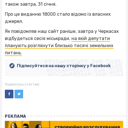
також завтра, 31 січня.
Про це виданню 18000 стало відомо із власних
джерел.
Як повідомляв наш сайт раніше, завтра у Черкасах
відбудеться сесія міськради,
на якій депутати
ВІСІМНАДЦЯТЬ ТРИ НУЛІ
планують розглянути близько тисячі земельних
ВІСІМНАДЦЯТЬ ТРИ НУЛІ
ВІСІМНАДЦЯТЬ ТРИ НУЛІ
питань.
ВІСІМНАДЦЯТЬ ТРИ НУЛІ
ВІСІМНАДЦЯТЬ ТРИ НУЛІ
ВІСІМНАДЦЯТЬ ТРИ НУЛІ
Підписуйтеся на нашу сторінку у Facebook
ВІСІМНАДЦЯТЬ ТРИ НУЛІ
ВІСІМНАДЦЯТЬ ТРИ НУЛІ
Поділитись статтею
РЕКЛАМА