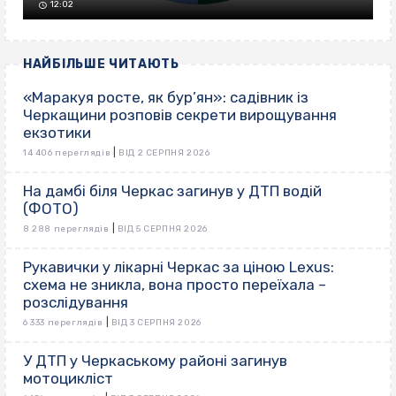
12:02
НАЙБІЛЬШЕ ЧИТАЮТЬ
«Маракуя росте, як бур’ян»: садівник із
Черкащини розповів секрети вирощування
екзотики
|
14 406 переглядів
ВІД 2 СЕРПНЯ 2026
На дамбі біля Черкас загинув у ДТП водій
(ФОТО)
|
8 288 переглядів
ВІД 5 СЕРПНЯ 2026
Рукавички у лікарні Черкас за ціною Lexus:
схема не зникла, вона просто переїхала –
розслідування
|
6 333 переглядів
ВІД 3 СЕРПНЯ 2026
У ДТП у Черкаському районі загинув
мотоцикліст