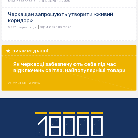
|
6 156 переглядів
ВІД 3 СЕРПНЯ 2026
Черкащан запрошують утворити «живий
коридор»
|
5 874 переглядів
ВІД 4 СЕРПНЯ 2026
ВИБІР РЕДАКЦІЇ
Як черкасці забезпечують себе під час
відключень світла: найпопулярніші товари
29 ЧЕРВНЯ 2026