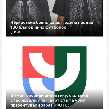
Черкаський бренд за дві години продав
100 благодійних футболок
18:07
В Умані оновили айдентику: скільки її
створювали, яка її вартість та чому
презентували зараз (ФОТО)