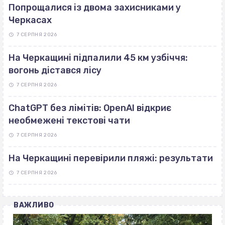
Попрощалися із двома захисниками у
Черкасах
7 СЕРПНЯ 2026
На Черкащині підпалили 45 км узбіччя:
вогонь дістався лісу
7 СЕРПНЯ 2026
ChatGPT без лімітів: OpenAI відкриє
необмежені текстові чати
7 СЕРПНЯ 2026
На Черкащині перевірили пляжі: результати
7 СЕРПНЯ 2026
ВАЖЛИВО