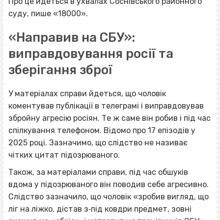
Про це йдеться в ухвалах Соснівського районного
суду, пише «18000».
«Направив на СБУ»:
виправдовування росії та
зберігання зброї
У матеріалах справи йдеться, що чоловік
коментував публікації в телеграмі і виправдовував
збройну агресію росіян. Те ж саме він робив і під час
спілкування телефоном. Відомо про 17 епізодів у
2025 році. Зазначимо, що слідство не називає
чітких цитат підозрюваного.
Також, за матеріалами справи, під час обшуків
вдома у підозрюваного він поводив себе агресивно.
Слідство зазначило, що чоловік «зробив вигляд, що
ліг на ліжко, дістав з‐під ковдри предмет, зовні