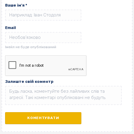
Ваше ім'я
*
Email
Залиште свій коментр