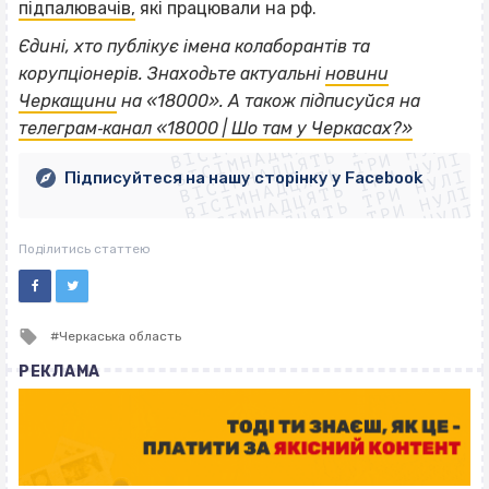
підпалювачів,
які працювали на рф.
Єдині, хто публікує імена колаборантів та
корупціонерів. Знаходьте актуальні
новини
ВІСІМНАДЦЯТЬ ТРИ НУЛІ
Черкащини
на «18000».
А також підписуйся на
ВІСІМНАДЦЯТЬ ТРИ НУЛІ
ВІСІМНАДЦЯТЬ ТРИ НУЛІ
телеграм‐канал «18000 | Шо там у Черкасах?»
ВІСІМНАДЦЯТЬ ТРИ НУЛІ
ВІСІМНАДЦЯТЬ ТРИ НУЛІ
ВІСІМНАДЦЯТЬ ТРИ НУЛІ
Підписуйтеся на нашу сторінку у Facebook
ВІСІМНАДЦЯТЬ ТРИ НУЛІ
ВІСІМНАДЦЯТЬ ТРИ НУЛІ
Поділитись статтею
Tagged
Черкаська область
with
РЕКЛАМА