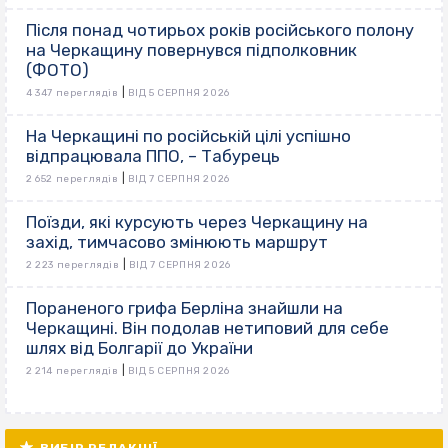
Після понад чотирьох років російського полону
на Черкащину повернувся підполковник
(ФОТО)
|
4 347 переглядів
ВІД 5 СЕРПНЯ 2026
На Черкащині по російській цілі успішно
відпрацювала ППО, – Табурець
|
2 652 переглядів
ВІД 7 СЕРПНЯ 2026
Поїзди, які курсують через Черкащину на
захід, тимчасово змінюють маршрут
|
2 223 переглядів
ВІД 7 СЕРПНЯ 2026
Пораненого грифа Берліна знайшли на
Черкащині. Він подолав нетиповий для себе
шлях від Болгарії до України
|
2 214 переглядів
ВІД 5 СЕРПНЯ 2026