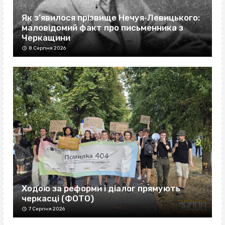
Як з’явилося прізвище Нечуя‐Левицького:
маловідомий факт про письменника з
Черкащини
8 Серпня 2026
Ходою за реформи і діалог прямують
черкасці (ФОТО)
7 Серпня 2026