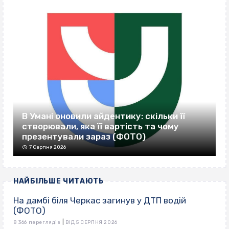
В Умані оновили айдентику: скільки її
створювали, яка її вартість та чому
презентували зараз (ФОТО)
7 Серпня 2026
НАЙБІЛЬШЕ ЧИТАЮТЬ
На дамбі біля Черкас загинув у ДТП водій
(ФОТО)
|
8 366 переглядів
ВІД 5 СЕРПНЯ 2026