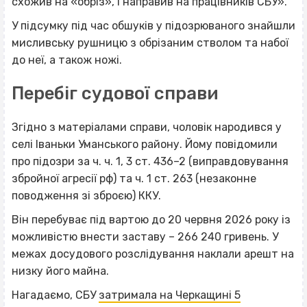
схожив на «обріз», і направив на працівників СБУ».
У підсумку під час обшуків у підозрюваного знайшли
мисливську рушницю з обрізаним стволом та набої
до неї, а також ножі.
Перебіг судової справи
Згідно з матеріалами справи, чоловік народився у
селі Іваньки Уманського району. Йому повідомили
про підозри за ч. ч. 1, 3 ст. 436–2 (виправдовування
збройної агресії рф) та ч. 1 ст. 263 (незаконне
поводження зі зброєю) ККУ.
Він перебуває під вартою до 20 червня 2026 року із
можливістю внести заставу – 266 240 гривень. У
межах досудового розслідування наклали арешт на
низку його майна.
Нагадаємо, СБУ
затримала на Черкащині 5