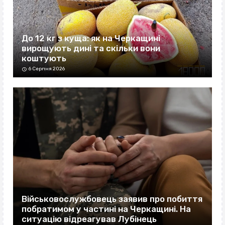
До 12 кг з куща: як на Черкащині
вирощують дині та скільки вони
коштують
6 Серпня 2026
Військовослужбовець заявив про побиття
побратимом у частині на Черкащині. На
ситуацію відреагував Лубінець