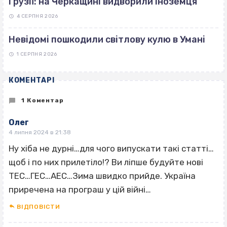
Грузії: на Черкащині видворили іноземця
4 СЕРПНЯ 2026
Невідомі пошкодили світлову кулю в Умані
1 СЕРПНЯ 2026
КОМЕНТАРІ
1 Коментар
Олег
4 липня 2024 в 21:38
Ну хіба не дурні…для чого випускати такі статті…
щоб і по них прилетіло!? Ви ліпше будуйте нові
ТЕС…ГЕС…АЕС…Зима швидко прийде. Україна
приречена на програш у цій війні…
ВІДПОВІCТИ