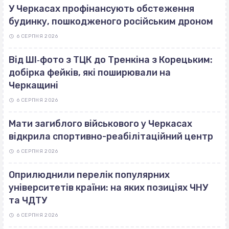
У Черкасах профінансують обстеження
будинку, пошкодженого російським дроном
6 СЕРПНЯ 2026
Від ШІ‐фото з ТЦК до Тренкіна з Корецьким:
добірка фейків, які поширювали на
Черкащині
6 СЕРПНЯ 2026
Мати загиблого військового у Черкасах
відкрила спортивно-реабілітаційний центр
6 СЕРПНЯ 2026
Оприлюднили перелік популярних
університетів країни: на яких позиціях ЧНУ
та ЧДТУ
6 СЕРПНЯ 2026