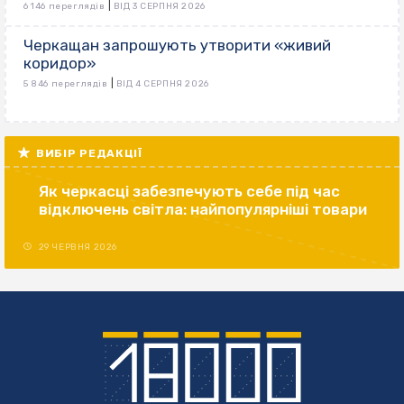
|
6 146 переглядів
ВІД 3 СЕРПНЯ 2026
Черкащан запрошують утворити «живий
коридор»
|
5 846 переглядів
ВІД 4 СЕРПНЯ 2026
ВИБІР РЕДАКЦІЇ
Як черкасці забезпечують себе під час
відключень світла: найпопулярніші товари
29 ЧЕРВНЯ 2026