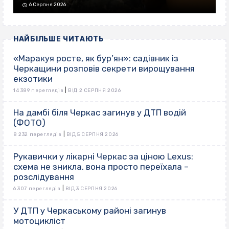
6 Серпня 2026
НАЙБІЛЬШЕ ЧИТАЮТЬ
«Маракуя росте, як бур’ян»: садівник із
Черкащини розповів секрети вирощування
екзотики
|
14 389 переглядів
ВІД 2 СЕРПНЯ 2026
На дамбі біля Черкас загинув у ДТП водій
(ФОТО)
|
8 232 переглядів
ВІД 5 СЕРПНЯ 2026
Рукавички у лікарні Черкас за ціною Lexus:
схема не зникла, вона просто переїхала –
розслідування
|
6 307 переглядів
ВІД 3 СЕРПНЯ 2026
У ДТП у Черкаському районі загинув
мотоцикліст