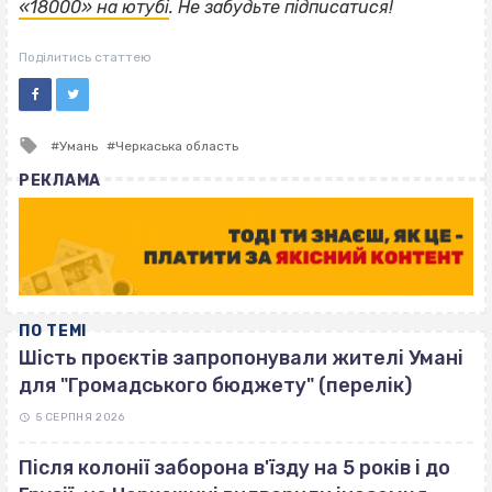
«18000» на ютубі
. Не забудьте підписатися!
Поділитись статтею
Tagged
Умань
Черкаська область
with
РЕКЛАМА
ПО ТЕМІ
Шість проєктів запропонували жителі Умані
для "Громадського бюджету" (перелік)
5 СЕРПНЯ 2026
Після колонії заборона в'їзду на 5 років і до