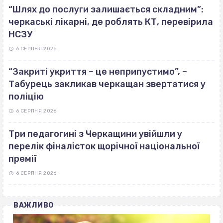
“Шлях до послуги залишається складним”:
черкаські лікарні, де роблять КТ, перевірила
НСЗУ
6 СЕРПНЯ 2026
“Закриті укриття – це неприпустимо”, –
Табурець закликав черкащан звертатися у
поліцію
6 СЕРПНЯ 2026
Три педагогині з Черкащини увійшли у
перелік фіналісток щорічної національної
премії
6 СЕРПНЯ 2026
ВАЖЛИВО