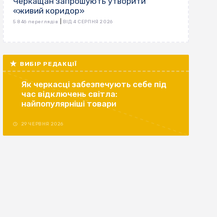
Черкащан запрошують утворити
«живий коридор»
|
5 846 переглядів
ВІД 4 СЕРПНЯ 2026
ВИБІР РЕДАКЦІЇ
Як черкасці забезпечують себе під
час відключень світла:
найпопулярніші товари
29 ЧЕРВНЯ 2026