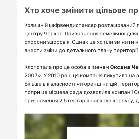
Хто хоче змінити цільове п
Колишній шкірвендиспансер розташований по
центру Черкас. Призначення земельної ділян
охорони здоров’я. Однак це хотіли змінити н
внести зміни до детального плану території
Клопотала про це особа з іменем
Оксана Ч
2007». У 2010 році ця компанія викупила на
Більше в її власності чи оренді на цій терит
попри це місцева рада дозволила компанії О
призначення 2,5 гектарів навколо корпусу, 