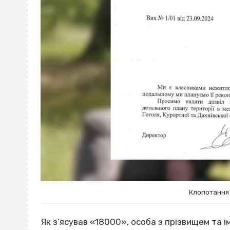
Клопотання 
Як з’ясував «18000», особа з прізвищем та і