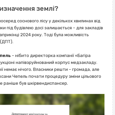
ризначення землі?
серед соснового лісу у декількох хвилинах від
ки під будівлею досі залишається – для закладів
априкінці 2024 року. Тоді була можливість
 (ДПТ).
епель
– нібито директорка компанії «Багіра
 аукціоні напівзруйнований корпус медзакладу.
орії немає нічого. Власники решти – громада, але
ксани Чепель почати процедуру зміни цільового
де раніше був шкірвендиспансер.