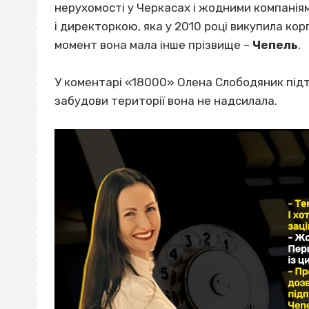
нерухомості у Черкасах і жодними компаніям
і директоркою, яка у 2010 році викупила корп
момент вона мала інше прізвище –
Чепель
.
У коментарі «18000» Олена Слободяник підт
забудови території вона не надсилала.