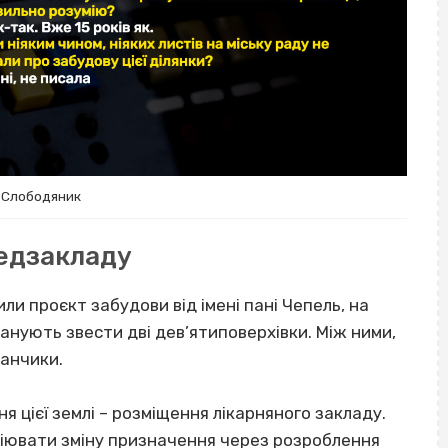
 Слободяник
медзакладу
ли проєкт забудови від імені пані Чепель, на
анують звести дві дев’ятиповерхівки. Між ними,
анчики.
 цієї землі – розміщення лікарняного закладу.
ціювати зміну призначення через розроблення