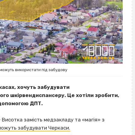
можуть використати під забудову
еркасах, хочуть забудувати
го шкірвендиспансеру. Це хотіли зробити,
 допомогою ДПТ.
– Висотка замість медзакладу та «магія» з
можуть забудувати Черкаси.