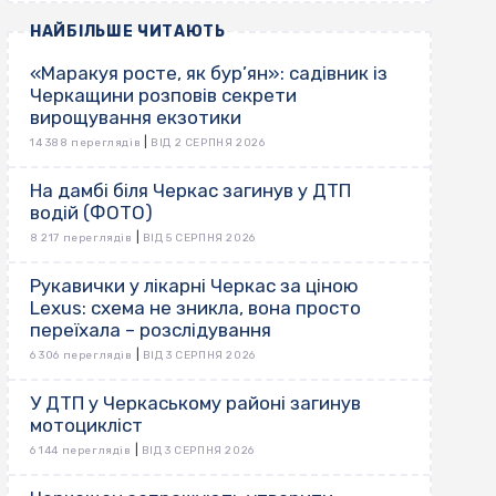
НАЙБІЛЬШЕ ЧИТАЮТЬ
«Маракуя росте, як бур’ян»: садівник із
Черкащини розповів секрети
вирощування екзотики
|
14 388 переглядів
ВІД 2 СЕРПНЯ 2026
На дамбі біля Черкас загинув у ДТП
водій (ФОТО)
|
8 217 переглядів
ВІД 5 СЕРПНЯ 2026
Рукавички у лікарні Черкас за ціною
Lexus: схема не зникла, вона просто
переїхала – розслідування
|
6 306 переглядів
ВІД 3 СЕРПНЯ 2026
У ДТП у Черкаському районі загинув
мотоцикліст
|
6 144 переглядів
ВІД 3 СЕРПНЯ 2026