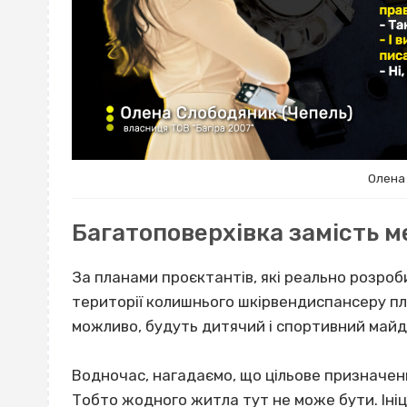
Олена
Багатоповерхівка замість 
За планами проєктантів, які реально розроби
території колишнього шкірвендиспансеру пл
можливо, будуть дитячий і спортивний майд
Водночас, нагадаємо, що цільове призначення
Тобто жодного житла тут не може бути. Іні