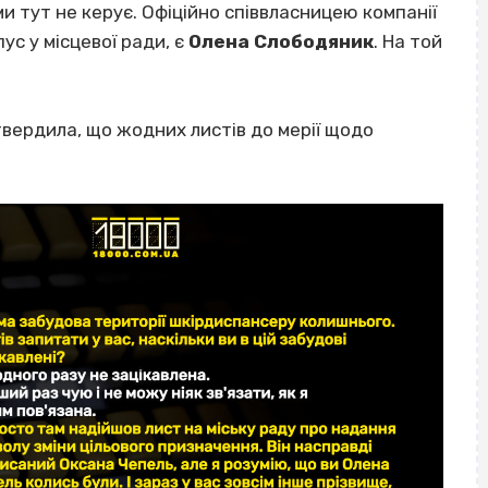
и тут не керує. Офіційно співвласницею компанії
ус у місцевої ради, є
Олена Слободяник
. На той
вердила, що жодних листів до мерії щодо