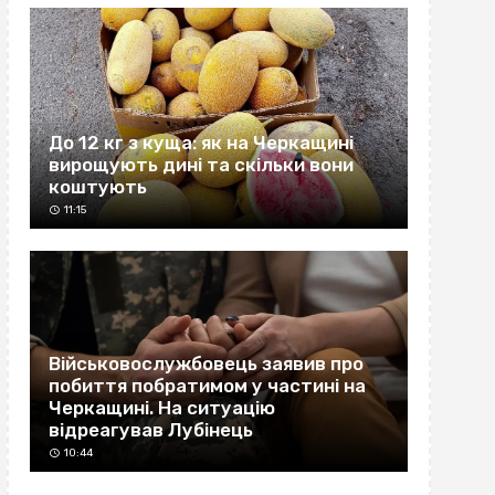
До 12 кг з куща: як на Черкащині
вирощують дині та скільки вони
коштують
11:15
Військовослужбовець заявив про
побиття побратимом у частині на
Черкащині. На ситуацію
відреагував Лубінець
10:44