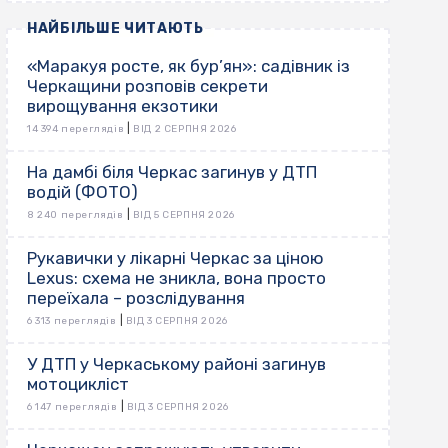
НАЙБІЛЬШЕ ЧИТАЮТЬ
«Маракуя росте, як бур’ян»: садівник із
Черкащини розповів секрети
вирощування екзотики
|
14 394 переглядів
ВІД 2 СЕРПНЯ 2026
На дамбі біля Черкас загинув у ДТП
водій (ФОТО)
|
8 240 переглядів
ВІД 5 СЕРПНЯ 2026
Рукавички у лікарні Черкас за ціною
Lexus: схема не зникла, вона просто
переїхала – розслідування
|
6 313 переглядів
ВІД 3 СЕРПНЯ 2026
У ДТП у Черкаському районі загинув
мотоцикліст
|
6 147 переглядів
ВІД 3 СЕРПНЯ 2026