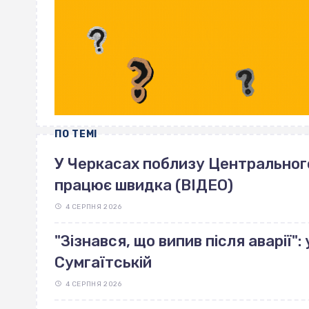
ПО ТЕМІ
У Черкасах поблизу Центрального 
працює швидка (ВІДЕО)
4 СЕРПНЯ 2026
"Зізнався, що випив після аварії"
Сумгаїтській
4 СЕРПНЯ 2026