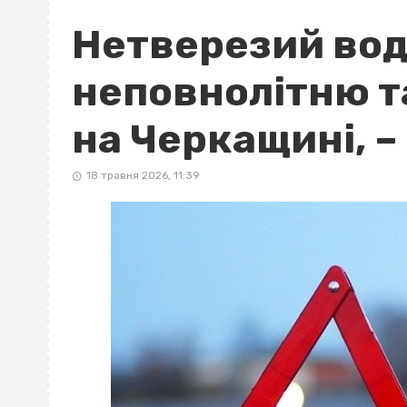
Нетверезий вод
неповнолітню та
на Черкащині, –
18 травня 2026, 11:39