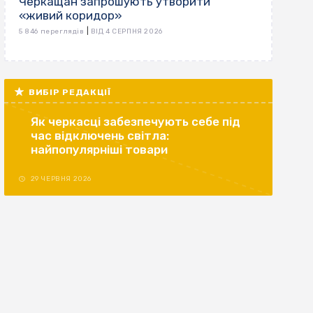
Черкащан запрошують утворити
«живий коридор»
|
5 846 переглядів
ВІД 4 СЕРПНЯ 2026
ВИБІР РЕДАКЦІЇ
Як черкасці забезпечують себе під
час відключень світла:
найпопулярніші товари
29 ЧЕРВНЯ 2026