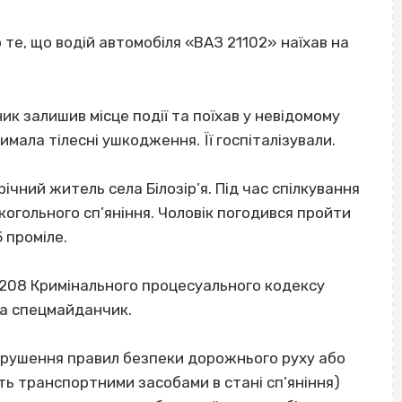
те, що водій автомобіля «ВАЗ 21102» наїхав на
ник залишив місце події та поїхав у невідомому
имала тілесні ушкодження. Її госпіталізували.
чний житель села Білозір’я. Під час спілкування
когольного сп’яніння. Чоловік погодився пройти
 проміле.
 208 Кримінального процесуального кодексу
на спецмайданчик.
(Порушення правил безпеки дорожнього руху або
ть транспортними засобами в стані сп’яніння)