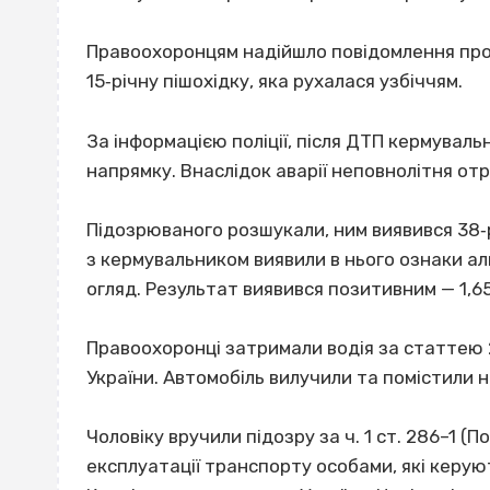
Правоохоронцям надійшло повідомлення про 
15‐річну пішохідку, яка рухалася узбіччям.
За інформацією поліції, після ДТП кермуваль
напрямку. Внаслідок аварії неповнолітня отр
Підозрюваного розшукали, ним виявився 38‐рі
з кермувальником виявили в нього ознаки ал
огляд. Результат виявився позитивним — 1,65
Правоохоронці затримали водія за статтею
України. Автомобіль вилучили та помістили 
Чоловіку вручили підозру за ч. 1 ст. 286–1 
експлуатації транспорту особами, які керую