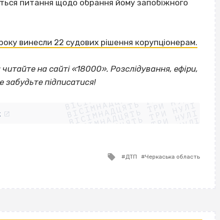
ується питання щодо обрання йому запобіжного
року винесли 22 судових рішення корупціонерам.
 читайте на сайті «18000». Розслідування, ефіри,
ВІСІМНАДЦЯТЬ ТРИ НУЛІ
Не забудьте підписатися!
ВІСІМНАДЦЯТЬ ТРИ НУЛІ
ВІСІМНАДЦЯТЬ ТРИ НУЛІ
ВІСІМНАДЦЯТЬ ТРИ НУЛІ
ВІСІМНАДЦЯТЬ ТРИ НУЛІ
ВІСІМНАДЦЯТЬ ТРИ НУЛІ
k
ВІСІМНАДЦЯТЬ ТРИ НУЛІ
ВІСІМНАДЦЯТЬ ТРИ НУЛІ
Tagged
ДТП
Черкаська область
with