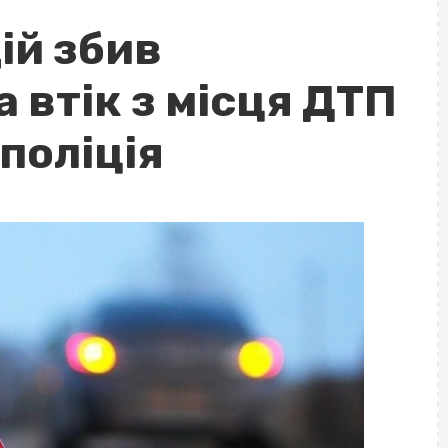
ій збив
 втік з місця ДТП
 поліція