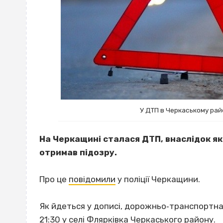
У ДТП в Черкаському рай
На Черкащині сталася ДТП, внаслідок я
отримав підозру.
Про це
повідомили
у поліції Черкащини.
Як йдеться у дописі, дорожньо‐транспортна 
21:30 у селі Флярківка Черкаського району.