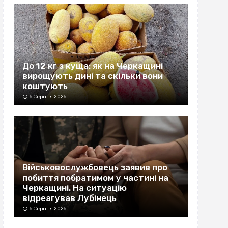
До 12 кг з куща: як на Черкащині
вирощують дині та скільки вони
коштують
6 Серпня 2026
Військовослужбовець заявив про
побиття побратимом у частині на
Черкащині. На ситуацію
відреагував Лубінець
6 Серпня 2026