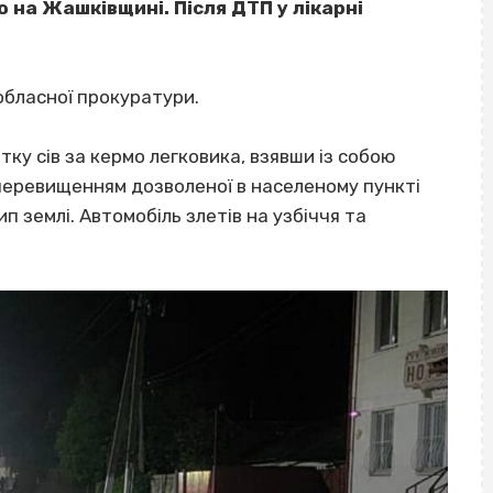
ію на Жашківщині. Після ДТП у лікарні
обласної прокуратури.
тку сів за кермо легковика, взявши із собою
перевищенням дозволеної в населеному пункті
п землі. Автомобіль злетів на узбіччя та