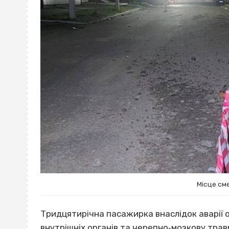
Місце сме
Тридцятирічна пасажирка внаслідок аварії 
внутрішніх органів та черепно‐мозкову трав