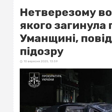
Нетверезому во
якого загинула 
Уманщині, пові
підозру
10 вересня 2025, 13:59