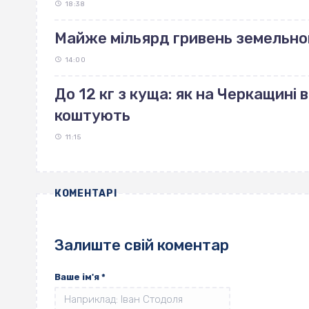
18:38
Майже мільярд гривень земельно
14:00
До 12 кг з куща: як на Черкащині 
коштують
11:15
КОМЕНТАРІ
Залиште свій коментар
Ваше ім'я
*