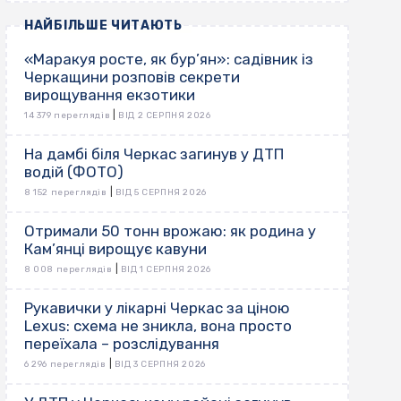
НАЙБІЛЬШЕ ЧИТАЮТЬ
«Маракуя росте, як бур’ян»: садівник із
Черкащини розповів секрети
вирощування екзотики
|
14 379 переглядів
ВІД 2 СЕРПНЯ 2026
На дамбі біля Черкас загинув у ДТП
водій (ФОТО)
|
8 152 переглядів
ВІД 5 СЕРПНЯ 2026
Отримали 50 тонн врожаю: як родина у
Кам’янці вирощує кавуни
|
8 008 переглядів
ВІД 1 СЕРПНЯ 2026
Рукавички у лікарні Черкас за ціною
Lexus: схема не зникла, вона просто
переїхала – розслідування
|
6 296 переглядів
ВІД 3 СЕРПНЯ 2026