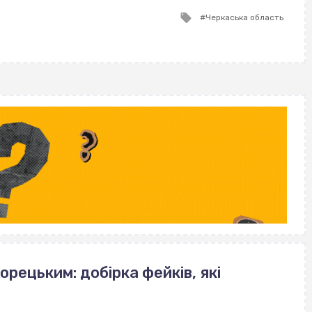
Tagged
Черкаська область
with
орецьким: добірка фейків, які