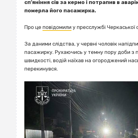
сп’яніння сів за кермо і потрапив в авар
померла його пасажирка.
Про це
повідомили
у пресслужбі Черкаської 
За даними слідства, у червні чоловік напідпи
пасажирку. Рухаючись у темну пору доби з 
швидкості, водій наїхав на огороджений наси
перекинувся.