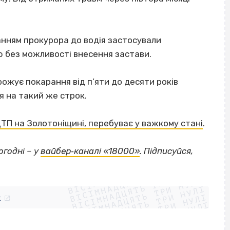
анням прокурора до водія застосували
ю без можливості внесення застави.
рожує покарання від п’яти до десяти років
я на такий же строк.
ТП на Золотоніщині, перебуває у важкому стані
.
огодні – у
вайбер‐каналі «18000»
. Підписуйся,
ВІСІМНАДЦЯТЬ ТРИ НУЛІ
ВІСІМНАДЦЯТЬ ТРИ НУЛІ
ВІСІМНАДЦЯТЬ ТРИ НУЛІ
ВІСІМНАДЦЯТЬ ТРИ НУЛІ
ВІСІМНАДЦЯТЬ ТРИ НУЛІ
ВІСІМНАДЦЯТЬ ТРИ НУЛІ
k
ВІСІМНАДЦЯТЬ ТРИ НУЛІ
ВІСІМНАДЦЯТЬ ТРИ НУЛІ