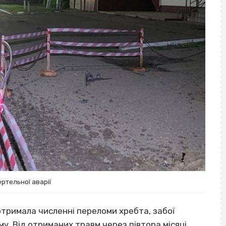
ртельної аварії
отримала численні переломи хребта, забої
му. Від отриманих травм через півтора місяці