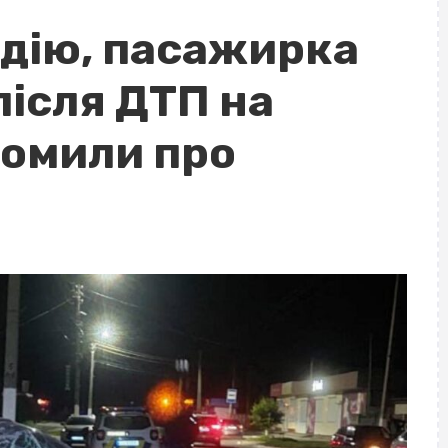
дію, пасажирка
після ДТП на
домили про