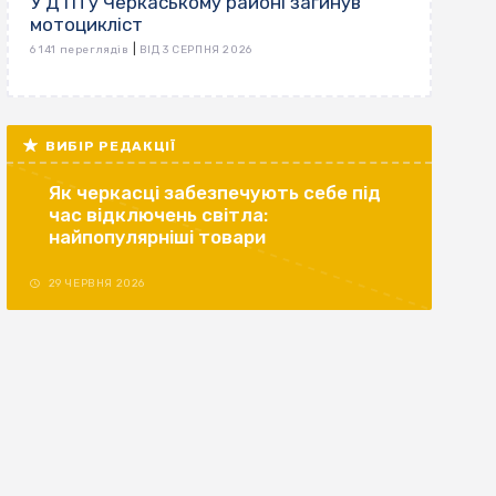
У ДТП у Черкаському районі загинув
мотоцикліст
|
6 141 переглядів
ВІД 3 СЕРПНЯ 2026
ВИБІР РЕДАКЦІЇ
Як черкасці забезпечують себе під
час відключень світла:
найпопулярніші товари
29 ЧЕРВНЯ 2026