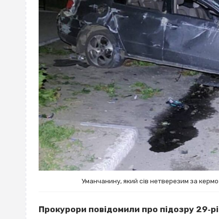
Уманчанину, який сів нетверезим за кермо
Прокурори повідомили про підозру 29‐рі