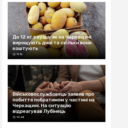
До 12 кг з куща: як на Черкащині
вирощують дині та скільки вони
коштують
11:15
Військовослужбовець заявив про
побиття побратимом у частині на
Черкащині. На ситуацію
відреагував Лубінець
10:44