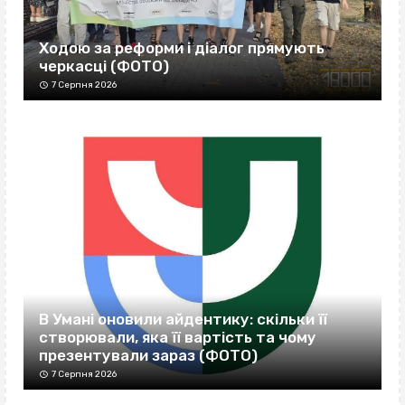
Ходою за реформи і діалог прямують
черкасці (ФОТО)
7 Серпня 2026
В Умані оновили айдентику: скільки її
створювали, яка її вартість та чому
презентували зараз (ФОТО)
7 Серпня 2026