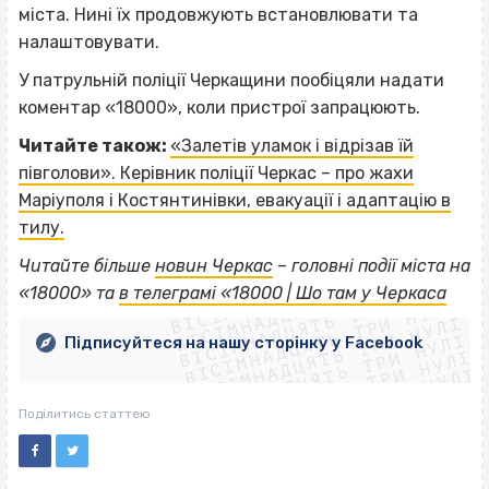
міста. Нині їх продовжують встановлювати та
налаштовувати.
У патрульній поліції Черкащини пообіцяли надати
коментар «18000», коли пристрої запрацюють.
Читайте також:
«Залетів уламок і відрізав їй
півголови». Керівник поліції Черкас – про жахи
Маріуполя і Костянтинівки, евакуації і адаптацію в
тилу.
ВІСІМНАДЦЯТЬ ТРИ НУЛІ
Читайте більше
новин Черкас
– головні події міста на
ВІСІМНАДЦЯТЬ ТРИ НУЛІ
ВІСІМНАДЦЯТЬ ТРИ НУЛІ
«18000» та
в телеграмі «18000 | Шо там у Черкаса
ВІСІМНАДЦЯТЬ ТРИ НУЛІ
ВІСІМНАДЦЯТЬ ТРИ НУЛІ
ВІСІМНАДЦЯТЬ ТРИ НУЛІ
Підписуйтеся на нашу сторінку у Facebook
ВІСІМНАДЦЯТЬ ТРИ НУЛІ
ВІСІМНАДЦЯТЬ ТРИ НУЛІ
Поділитись статтею