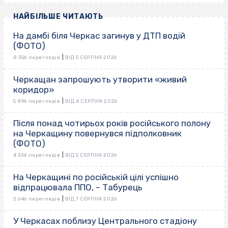
НАЙБІЛЬШЕ ЧИТАЮТЬ
На дамбі біля Черкас загинув у ДТП водій
(ФОТО)
|
8 356 переглядів
ВІД 5 СЕРПНЯ 2026
Черкащан запрошують утворити «живий
коридор»
|
5 896 переглядів
ВІД 4 СЕРПНЯ 2026
Після понад чотирьох років російського полону
на Черкащину повернувся підполковник
(ФОТО)
|
4 334 переглядів
ВІД 5 СЕРПНЯ 2026
На Черкащині по російській цілі успішно
відпрацювала ППО, – Табурець
|
2 646 переглядів
ВІД 7 СЕРПНЯ 2026
У Черкасах поблизу Центрального стадіону