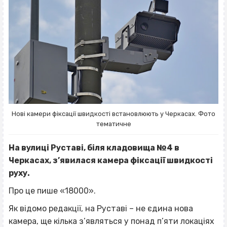
Нові камери фіксації швидкості встановлюють у Черкасах. Фото
тематичне
На вулиці Руставі, біля кладовища №4 в
Черкасах, з’явилася камера фіксації швидкості
руху.
Про це пише «18000».
Як відомо редакції, на Руставі – не єдина нова
камера, ще кілька з’являться у понад п’яти локаціях