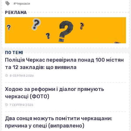
Tagged
Черкаси
with
РЕКЛАМА
ПО ТЕМІ
Поліція Черкас перевірила понад 100 містян
та 12 закладів: що виявила
8 СЕРПНЯ 2026
Ходою за реформи і діалог прямують
черкасці (ФОТО)
7 СЕРПНЯ 2026
Два сонця можуть помітити черкащани:
причина у спеці (виправлено)