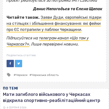
Проєкт реалізується за підтримки ІМІ і CzechAid
Денис Непогодьєв та Єлєна Щепак
Читайте також.
Заяви Дуди, європейські лідери
на стільцях і збільшення фінансування: які фейки
про ЄС потрапили у пабліки Черкащини
.
Підписуйтеся на
телеграм‐канал «Шо там у
Черкасах?»
. Лише перевірені новини.
Поділитись статтею
Tagged
Черкаси
Черкаська область
with
ПО ТЕМІ
Мати загиблого військового у Черкасах
відкрила спортивно-реабілітаційний центр
6 СЕРПНЯ 2026