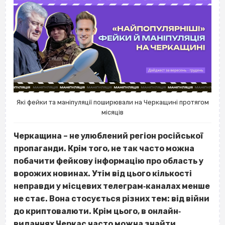
Які фейки та маніпуляції поширювали на Черкащині протягом
місяців
Черкащина – не улюблений регіон російської
пропаганди. Крім того, не так часто можна
побачити фейкову інформацію про область у
ворожих новинах. Утім від цього кількості
неправди у місцевих телеграм‐каналах менше
не стає. Вона стосується різних тем: від війни
до криптовалюти. Крім цього, в онлайн‐
виданнях Черкас часто можна знайти