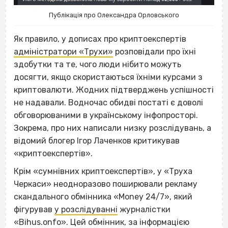
Публікація про Олександра Орловського
Як правило, у дописах про криптоекспертів
адміністратори «Трухи»
розповідали про їхні
здобутки та те, чого люди нібито можуть
досягти, якщо скористаються їхніми курсами з
криптовалюти. Жодних підтверджень успішності
не надавали. Водночас обидві постаті є доволі
обговорюваними в українському інфопросторі.
Зокрема, про них написали низку розслідувань, а
відомий блогер Ігор Лаченков критикував
«криптоекспертів».
Крім «сумнівних криптоекспертів», у «Труха
Черкаси» неодноразово поширювали рекламу
скандального обмінника «Money 24/7», який
фігурував
у розслідуванні
журналістки
«Bihus.onfo». Цей обмінник, за інформацією