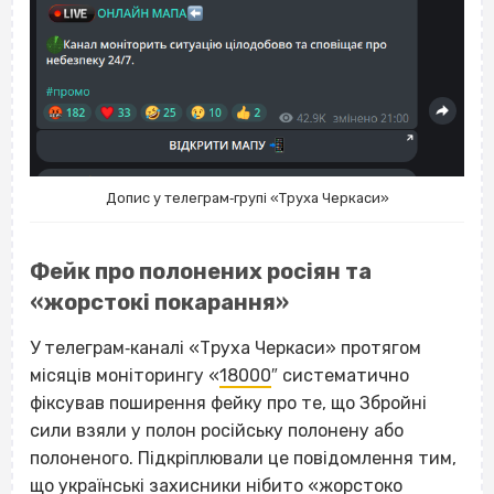
Допис у телеграм‐групі «Труха Черкаси»
Фейк про полонених росіян та
«жорстокі покарання»
У телеграм‐каналі «Труха Черкаси» протягом
місяців моніторингу «
18000
″ систематично
фіксував поширення фейку про те, що Збройні
сили взяли у полон російську полонену або
полоненого. Підкріплювали це повідомлення тим,
що українські захисники нібито «жорстоко