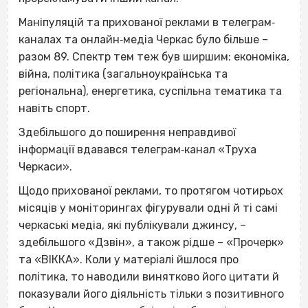
Маніпуляцій та прихованої реклами в телеграм‐
каналах та онлайн‐медіа Черкас було більше –
разом 89. Спектр тем теж був ширшим: економіка,
війна, політика (загальноукраїнська та
регіональна), енергетика, суспільна тематика та
навіть спорт.
Здебільшого до поширення неправдивої
інформації вдавався телеграм‐канал «Труха
Черкаси».
Щодо прихованої реклами, то протягом чотирьох
місяців у моніторингах фігурували одні й ті самі
черкаські медіа, які публікували джинсу, –
здебільшого «Дзвін», а також рідше – «Прочерк»
та «ВІККА». Коли у матеріалі йшлося про
політика, то наводили винятково його цитати й
показували його діяльність тільки з позитивного