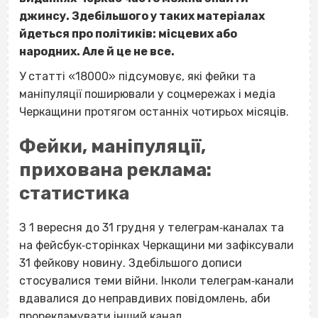
джинсу. Здебільшого у таких матеріалах
йдеться про політиків: місцевих або
народних. Але й це не все.
У статті «18000» підсумовує, які фейки та
маніпуляції поширювали у соцмережах і медіа
Черкащини протягом останніх чотирьох місяців.
Фейки, маніпуляції,
прихована реклама:
статистика
З 1 вересня до 31 грудня у телеграм‐каналах та
на фейсбук‐сторінках Черкащини ми зафіксували
31 фейкову новину. Здебільшого дописи
стосувалися теми війни. Інколи телеграм‐канали
вдавалися до неправдивих повідомлень, аби
прорекламувати інший канал.