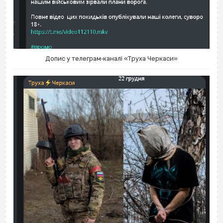
Допис у телеграм‐каналі «Труха Черкаси»