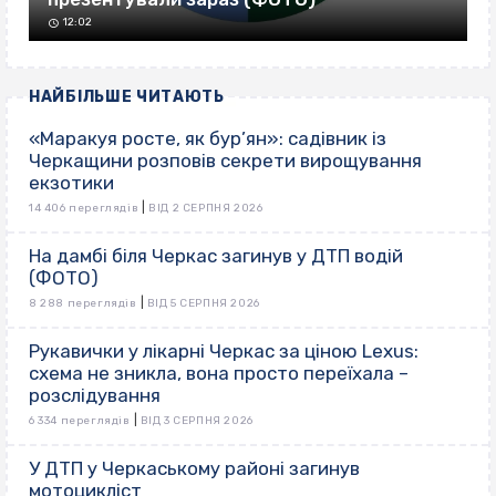
12:02
НАЙБІЛЬШЕ ЧИТАЮТЬ
«Маракуя росте, як бур’ян»: садівник із
Черкащини розповів секрети вирощування
екзотики
|
14 406 переглядів
ВІД 2 СЕРПНЯ 2026
На дамбі біля Черкас загинув у ДТП водій
(ФОТО)
|
8 288 переглядів
ВІД 5 СЕРПНЯ 2026
Рукавички у лікарні Черкас за ціною Lexus:
схема не зникла, вона просто переїхала –
розслідування
|
6 334 переглядів
ВІД 3 СЕРПНЯ 2026
У ДТП у Черкаському районі загинув
мотоцикліст