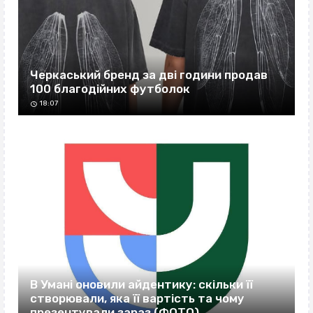
Черкаський бренд за дві години продав
100 благодійних футболок
18:07
В Умані оновили айдентику: скільки її
створювали, яка її вартість та чому
презентували зараз (ФОТО)