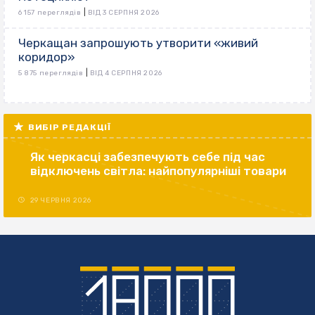
|
6 157 переглядів
ВІД 3 СЕРПНЯ 2026
Черкащан запрошують утворити «живий
коридор»
|
5 875 переглядів
ВІД 4 СЕРПНЯ 2026
ВИБІР РЕДАКЦІЇ
Як черкасці забезпечують себе під час
відключень світла: найпопулярніші товари
29 ЧЕРВНЯ 2026