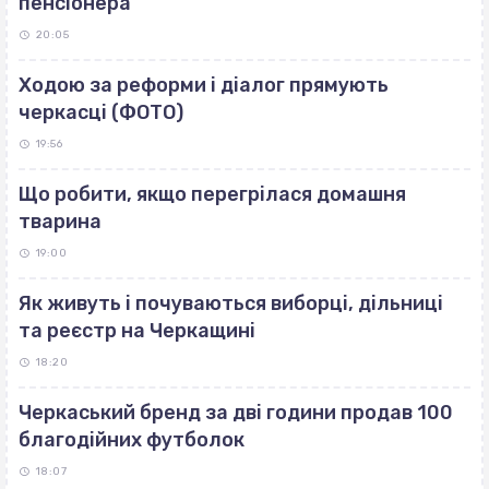
пенсіонера
20:05
Ходою за реформи і діалог прямують
черкасці (ФОТО)
19:56
Що робити, якщо перегрілася домашня
тварина
19:00
Як живуть і почуваються виборці, дільниці
та реєстр на Черкащині
18:20
Черкаський бренд за дві години продав 100
благодійних футболок
18:07