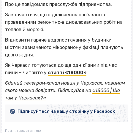
Про це повідомляє пресслужба підприємства.
Зазначається, що відключення пов’язані із
проведенням ремонтно‐відновлювальних робіт на
тепловій мережі.
Відновити гаряче водопостачання у будинки
містян зазначеного мікрорайону фахівці планують
цього ж дня.
Як Черкаси готуються до ще однієї зими під час
війни – читайте у
статті «18000»
Єдиний телеграм‐канал новин у Черкасах, новинам
ВІСІМНАДЦЯТЬ ТРИ НУЛІ
якого можна довіряти. Підписуйся на
«18000 | Шо
ВІСІМНАДЦЯТЬ ТРИ НУЛІ
ВІСІМНАДЦЯТЬ ТРИ НУЛІ
там у Черкасах?»
ВІСІМНАДЦЯТЬ ТРИ НУЛІ
ВІСІМНАДЦЯТЬ ТРИ НУЛІ
ВІСІМНАДЦЯТЬ ТРИ НУЛІ
Підписуйтеся на нашу сторінку у Facebook
ВІСІМНАДЦЯТЬ ТРИ НУЛІ
ВІСІМНАДЦЯТЬ ТРИ НУЛІ
Поділитись статтею