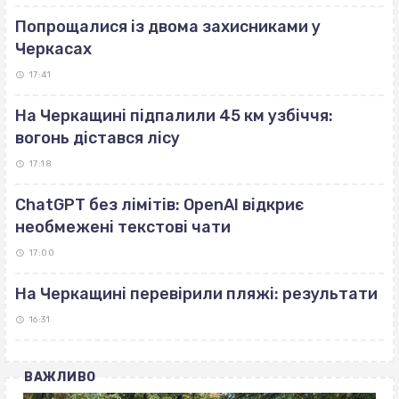
Попрощалися із двома захисниками у
Черкасах
17:41
На Черкащині підпалили 45 км узбіччя:
вогонь дістався лісу
17:18
ChatGPT без лімітів: OpenAI відкриє
необмежені текстові чати
17:00
На Черкащині перевірили пляжі: результати
16:31
ВАЖЛИВО