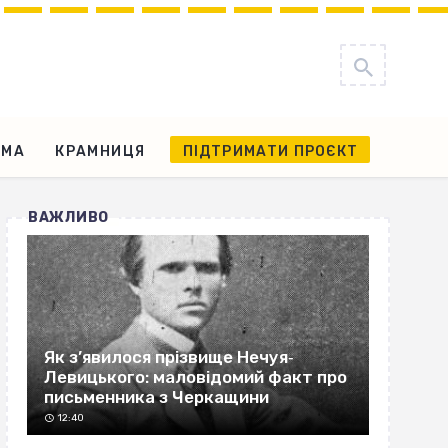
АМА
КРАМНИЦЯ
ПІДТРИМАТИ ПРОЄКТ
ВАЖЛИВО
Як з’явилося прізвище Нечуя‐
Левицького: маловідомий факт про
письменника з Черкащини
12:40