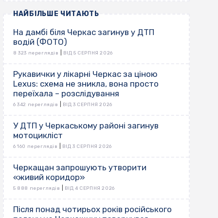
НАЙБІЛЬШЕ ЧИТАЮТЬ
На дамбі біля Черкас загинув у ДТП
водій (ФОТО)
|
8 323 переглядів
ВІД 5 СЕРПНЯ 2026
Рукавички у лікарні Черкас за ціною
Lexus: схема не зникла, вона просто
переїхала – розслідування
|
6 342 переглядів
ВІД 3 СЕРПНЯ 2026
У ДТП у Черкаському районі загинув
мотоцикліст
|
6 160 переглядів
ВІД 3 СЕРПНЯ 2026
Черкащан запрошують утворити
«живий коридор»
|
5 888 переглядів
ВІД 4 СЕРПНЯ 2026
Після понад чотирьох років російського