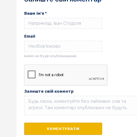
Ваше ім'я
*
Email
Залиште свій коментр