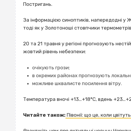
Постригань.
За інформацією синоптиків, напередодні у 
тоді як у Золотоноші стовпчики термометрі
20 та 21 травня у регіоні прогнозують несті
жовтий рівень небезпеки:
очікують грози;
в окремих районах прогнозують локальни
можливе шквалисте посилення вітру.
Температура вночі +13…+18°С, вдень +23…+2
Читайте також:
Півонії: що це, коли цвітут
Розкажіть нам про актуальні
новини Черка