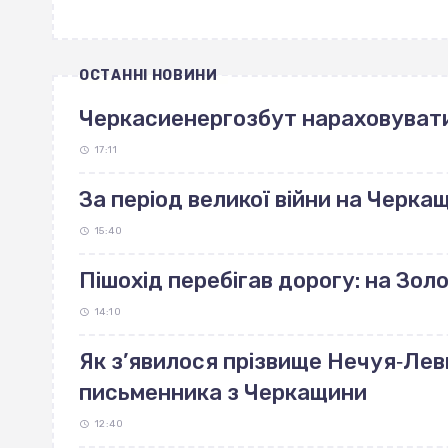
ОСТАННІ НОВИНИ
Черкасиенергозбут нараховуват
17:11
За період великої війни на Черка
15:40
Пішохід перебігав дорогу: на Зо
14:10
Як з’явилося прізвище Нечуя‐Лев
письменника з Черкащини
12:40