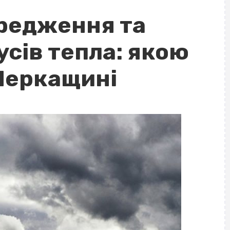
редження та
сів тепла: якою
 Черкащині