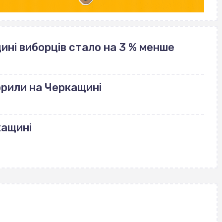
щині виборців стало на 3 % менше
рили на Черкащині
кащині