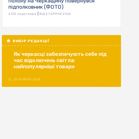
полону на Черкащину повернувся
підполковник (ФОТО)
|
4 313 переглядів
ВІД 5 СЕРПНЯ 2026
ВИБІР РЕДАКЦІЇ
Як черкасці забезпечують себе під
час відключень світла:
найпопулярніші товари
29 ЧЕРВНЯ 2026