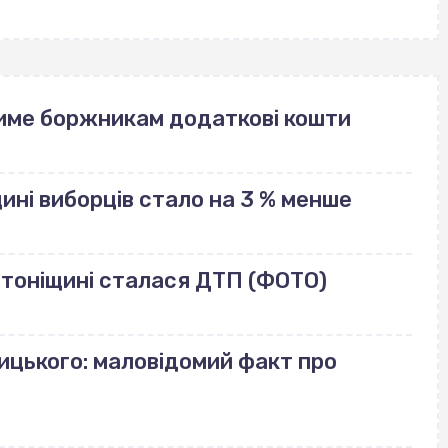
име боржникам додаткові кошти
щині виборців стало на 3 % менше
лотоніщині сталася ДТП (ФОТО)
ицького: маловідомий факт про