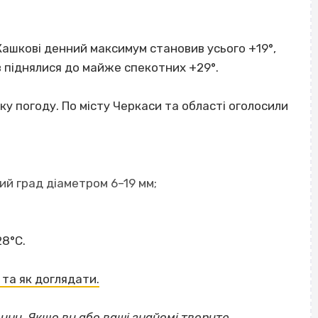
Жашкові денний максимум становив усього +19°,
в піднялися до майже спекотних +29°.
йку погоду. По місту Черкаси та області оголосили
й град діаметром 6–19 мм;
8°С.
ь та як доглядати.
щини
.
Якщо
ви або ваші знайомі творите