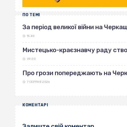
ПО ТЕМІ
За період великої війни на Черка
15:40
Мистецько-краєзнавчу раду ство
09:00
Про грози попереджають на Чер
7 СЕРПНЯ 2026
КОМЕНТАРІ
Залиште свій коментар