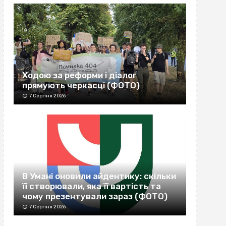
Ходою за реформи і діалог
прямують черкасці (ФОТО)
7 Серпня 2026
В Умані оновили айдентику: скільки
її створювали, яка її вартість та
чому презентували зараз (ФОТО)
7 Серпня 2026