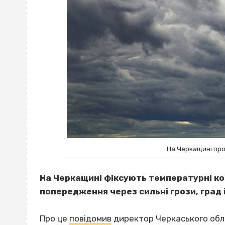
На Черкащині про
На Черкащині фіксують температурні к
попередження через сильні грози, град 
Про це
повідомив
директор Черкаського обла