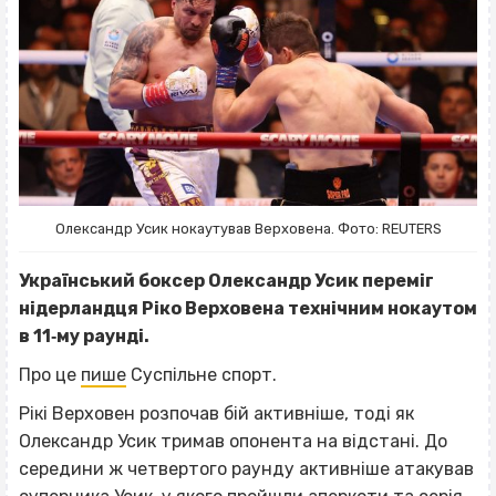
Олександр Усик нокаутував Верховена. Фото: REUTERS
Український боксер Олександр Усик переміг
нідерландця Ріко Верховена технічним нокаутом
в 11‐му раунді.
Про це
пише
Суспільне спорт.
Рікі Верховен розпочав бій активніше, тоді як
Олександр Усик тримав опонента на відстані. До
середини ж четвертого раунду активніше атакував