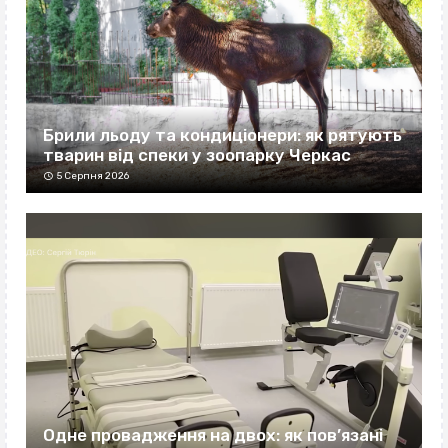
Брили льоду та кондиціонери: як рятують
тварин від спеки у зоопарку Черкас
5 Серпня 2026
Одне провадження на двох: як пов’язані