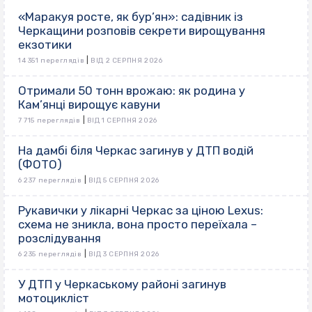
«Маракуя росте, як бур’ян»: садівник із
Черкащини розповів секрети вирощування
екзотики
|
14 351 переглядів
ВІД 2 СЕРПНЯ 2026
Отримали 50 тонн врожаю: як родина у
Кам’янці вирощує кавуни
|
7 715 переглядів
ВІД 1 СЕРПНЯ 2026
На дамбі біля Черкас загинув у ДТП водій
(ФОТО)
|
6 237 переглядів
ВІД 5 СЕРПНЯ 2026
Рукавички у лікарні Черкас за ціною Lexus:
схема не зникла, вона просто переїхала –
розслідування
|
6 235 переглядів
ВІД 3 СЕРПНЯ 2026
У ДТП у Черкаському районі загинув
мотоцикліст