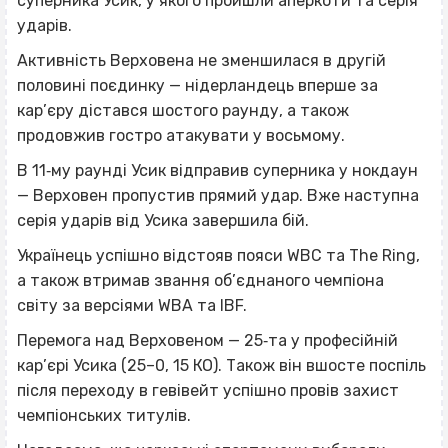
суперника Усик, у якого пройшли аперкоти та серія
ударів.
Активність Верховена не зменшилася в другій
половині поєдинку — нідерландець вперше за
кар’єру дістався шостого раунду, а також
продовжив гостро атакувати у восьмому.
В 11‐му раунді Усик відправив суперника у нокдаун
— Верховен пропустив прямий удар. Вже наступна
серія ударів від Усика завершила бій.
Українець успішно відстояв пояси WBC та The Ring,
а також втримав звання об’єднаного чемпіона
світу за версіями WBA та IBF.
Перемога над Верховеном — 25‐та у професійній
кар’єрі Усика (25–0, 15 КО). Також він вшосте поспіль
після переходу в гевівейт успішно провів захист
чемпіонських титулів.