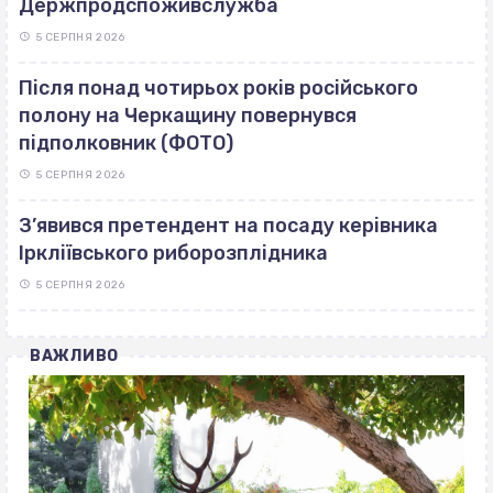
Держпродспоживслужба
5 СЕРПНЯ 2026
Після понад чотирьох років російського
полону на Черкащину повернувся
підполковник (ФОТО)
5 СЕРПНЯ 2026
З’явився претендент на посаду керівника
Іркліївського риборозплідника
5 СЕРПНЯ 2026
ВАЖЛИВО