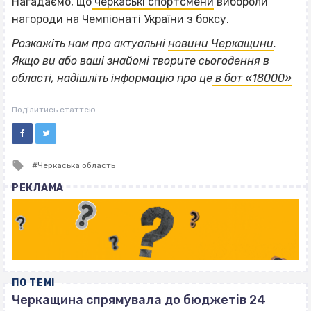
Нагадаємо, що
черкаські спортсмени
вибороли
нагороди на Чемпіонаті України з боксу.
Розкажіть нам про актуальні
новини Черкащини
.
Якщо
ви або ваші знайомі творите сьогодення в
області, надішліть інформацію про це
в бот «18000»
Поділитись статтею
Tagged
Черкаська область
with
РЕКЛАМА
ПО ТЕМІ
Черкащина спрямувала до бюджетів 24