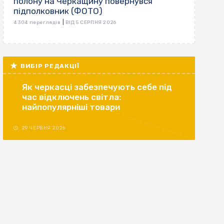
полону на Черкащину повернувся
підполковник (ФОТО)
|
4 304 переглядів
ВІД 5 СЕРПНЯ 2026
ВИБІР РЕДАКЦІЇ
Як черкасці забезпечують себе під
час відключень світла:
найпопулярніші товари
29 ЧЕРВНЯ 2026