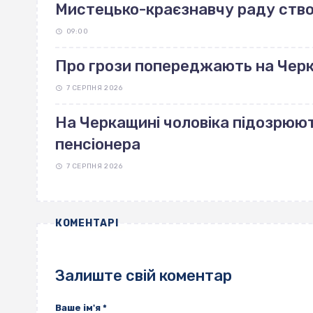
Мистецько-краєзнавчу раду ство
09:00
Про грози попереджають на Чер
7 СЕРПНЯ 2026
На Черкащині чоловіка підозрюют
пенсіонера
7 СЕРПНЯ 2026
КОМЕНТАРІ
Залиште свій коментар
Ваше ім'я
*