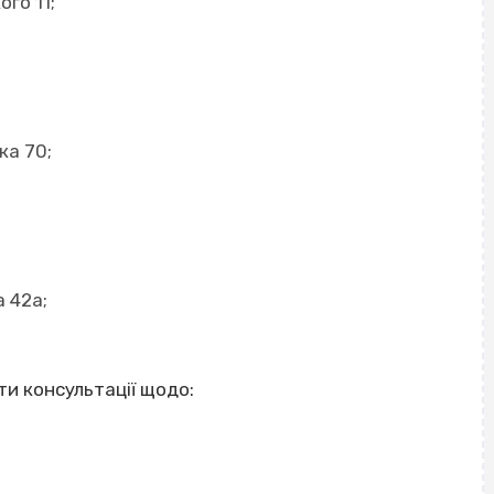
го 11;
ка 70;
а 42а;
и консультації щодо: