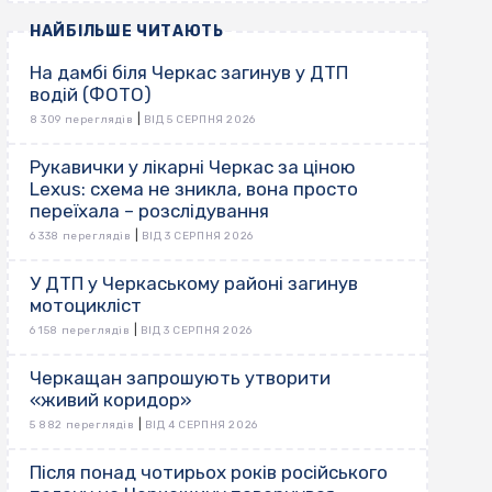
НАЙБІЛЬШЕ ЧИТАЮТЬ
На дамбі біля Черкас загинув у ДТП
водій (ФОТО)
|
8 309 переглядів
ВІД 5 СЕРПНЯ 2026
Рукавички у лікарні Черкас за ціною
Lexus: схема не зникла, вона просто
переїхала – розслідування
|
6 338 переглядів
ВІД 3 СЕРПНЯ 2026
У ДТП у Черкаському районі загинув
мотоцикліст
|
6 158 переглядів
ВІД 3 СЕРПНЯ 2026
Черкащан запрошують утворити
«живий коридор»
|
5 882 переглядів
ВІД 4 СЕРПНЯ 2026
Після понад чотирьох років російського