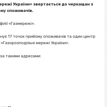
мережі України» звертається до черкащан з
му споживачів.
філії «Газмережі».
іонує 17 точок прийому споживачів та один центр
В «Газорозподільні мережі України».
 за такими адресами: