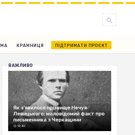
АМА
КРАМНИЦЯ
ПІДТРИМАТИ ПРОЄКТ
ВАЖЛИВО
Як з’явилося прізвище Нечуя‐
Левицького: маловідомий факт про
письменника з Черкащини
12:40