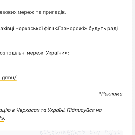
;
азових мереж та приладів.
хівці Черкаської філії «Газмережі» будуть раді
розподільні мережі України»:
k.grmu/
.
*Реклама
цію в Черкасах та Україні. Підписуйся на
ВІСІМНАДЦЯТЬ ТРИ НУЛІ
?»
.
ВІСІМНАДЦЯТЬ ТРИ НУЛІ
ВІСІМНАДЦЯТЬ ТРИ НУЛІ