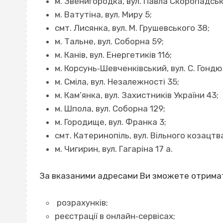
м. Звенигородка, вул. Павла Скоропадсько
м. Ватутіна, вул. Миру 5;
смт. Лисянка, вул. М. Грушевського 38;
м. Тальне, вул. Соборна 59;
м. Канів, вул. Енергетиків 116;
м. Корсунь‐Шевченківський, вул. С. Гондю
м. Сміла, вул. Незалежності 35;
м. Кам’янка, вул. Захистників України 43;
м. Шпола, вул. Соборна 129;
м. Городище, вул. Франка 3;
смт. Катеринопіль, вул. Вільного козацтв
м. Чигирин, вул. Гагаріна 17 а.
За вказаними адресами Ви зможете отримат
розрахунків;
реєстрації в онлайн‐сервісах;