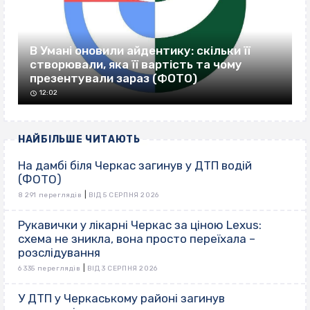
В Умані оновили айдентику: скільки її
створювали, яка її вартість та чому
презентували зараз (ФОТО)
12:02
НАЙБІЛЬШЕ ЧИТАЮТЬ
На дамбі біля Черкас загинув у ДТП водій
(ФОТО)
|
8 291 переглядів
ВІД 5 СЕРПНЯ 2026
Рукавички у лікарні Черкас за ціною Lexus:
схема не зникла, вона просто переїхала –
розслідування
|
6 335 переглядів
ВІД 3 СЕРПНЯ 2026
У ДТП у Черкаському районі загинув