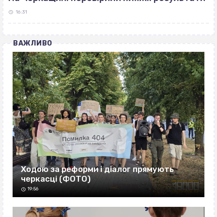
16:31
ВАЖЛИВО
Ходою за реформи і діалог прямують
черкасці (ФОТО)
19:56