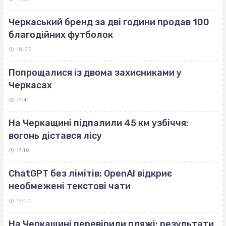
Черкаський бренд за дві години продав 100
благодійних футболок
18:07
Попрощалися із двома захисниками у
Черкасах
17:41
На Черкащині підпалили 45 км узбіччя:
вогонь дістався лісу
17:18
ChatGPT без лімітів: OpenAI відкриє
необмежені текстові чати
17:00
На Черкащині перевірили пляжі: результати