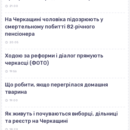
21:00
На Черкащині чоловіка підозрюють у
смертельному побитті 82‐річного
пенсіонера
20:05
Ходою за реформи і діалог прямують
черкасці (ФОТО)
19:56
Що робити, якщо перегрілася домашня
тварина
19:00
Як живуть і почуваються виборці, дільниці
та реєстр на Черкащині
18:20