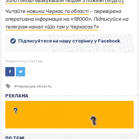
Золотоноші евакуювали людей з пожежі (ВІДЕО).
Читайте
новини Черкас та області
– перевірена
ВІСІМНАДЦЯТЬ ТРИ НУЛІ
оперативна інформація на «18000». Підписуйся на
ВІСІМНАДЦЯТЬ ТРИ НУЛІ
ВІСІМНАДЦЯТЬ ТРИ НУЛІ
телеграм‐канал «Шо там у Черкасах?»
ВІСІМНАДЦЯТЬ ТРИ НУЛІ
ВІСІМНАДЦЯТЬ ТРИ НУЛІ
ВІСІМНАДЦЯТЬ ТРИ НУЛІ
Підписуйтеся на нашу сторінку у Facebook
ВІСІМНАДЦЯТЬ ТРИ НУЛІ
ВІСІМНАДЦЯТЬ ТРИ НУЛІ
Поділитись статтею
Tagged
Черкаська область
with
РЕКЛАМА
ПО ТЕМІ