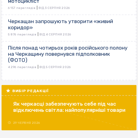
мотоцикліст
|
6 157 переглядів
ВІД 3 СЕРПНЯ 2026
Черкащан запрошують утворити «живий
коридор»
|
5 876 переглядів
ВІД 4 СЕРПНЯ 2026
Після понад чотирьох років російського полону
на Черкащину повернувся підполковник
(ФОТО)
|
4 296 переглядів
ВІД 5 СЕРПНЯ 2026
ВИБІР РЕДАКЦІЇ
Як черкасці забезпечують себе під час
відключень світла: найпопулярніші товари
29 ЧЕРВНЯ 2026