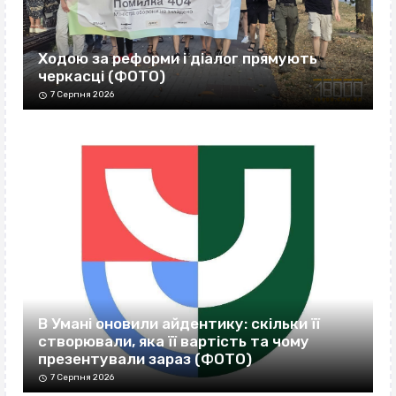
Ходою за реформи і діалог прямують
черкасці (ФОТО)
7 Серпня 2026
В Умані оновили айдентику: скільки її
створювали, яка її вартість та чому
презентували зараз (ФОТО)
7 Серпня 2026