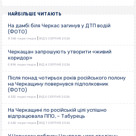
НАЙБІЛЬШЕ ЧИТАЮТЬ
На дамбі біля Черкас загинув у ДТП водій
(ФОТО)
|
8 346 переглядів
ВІД 5 СЕРПНЯ 2026
Черкащан запрошують утворити «живий
коридор»
|
5 896 переглядів
ВІД 4 СЕРПНЯ 2026
Після понад чотирьох років російського полону
на Черкащину повернувся підполковник
(ФОТО)
|
4 332 переглядів
ВІД 5 СЕРПНЯ 2026
На Черкащині по російській цілі успішно
відпрацювала ППО, – Табурець
|
2 642 переглядів
ВІД 7 СЕРПНЯ 2026
У Черкасах поблизу Центрального стадіону