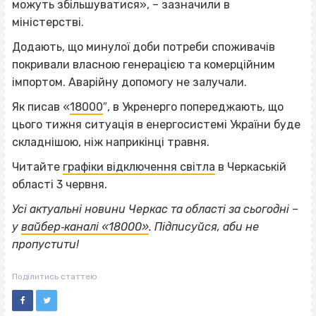
можуть збільшуватися», – зазначили в
міністерстві.
Додають, що минулої доби потреби споживачів
покривали власною генерацією та комерційним
імпортом. Аварійну допомогу не залучали.
Як писав «
18000
″, в Укренерго попереджають, що
цього тижня ситуація в енергосистемі України буде
складнішою, ніж наприкінці травня.
Читайте
графіки відключення світла
в Черкаській
області 3 червня.
Усі актуальні новини Черкас та області за сьогодні –
у
вайбер‐каналі «18000»
. Підписуйся, аби не
пропустити!
Поділитись статтею