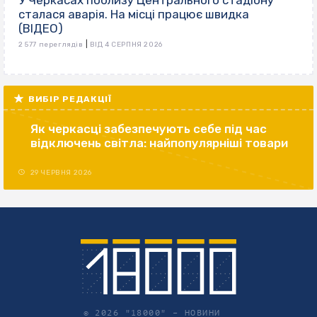
сталася аварія. На місці працює швидка
(ВІДЕО)
|
2 577 переглядів
ВІД 4 СЕРПНЯ 2026
ВИБІР РЕДАКЦІЇ
Як черкасці забезпечують себе під час
відключень світла: найпопулярніші товари
29 ЧЕРВНЯ 2026
© 2026 "18000" –
НОВИНИ