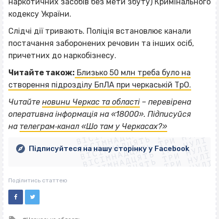
наркотичних засобів без мети збуту) Кримінального
кодексу України.
Слідчі дії тривають. Поліція встановлює канали
постачання заборонених речовин та інших осіб,
причетних до наркобізнесу.
Читайте також:
Близько 50 млн треба було на
створення підрозділу БпЛА при черкаській ТрО.
Читайте
новини Черкас та області
– перевірена
ВІСІМНАДЦЯТЬ ТРИ НУЛІ
оперативна інформація на «18000». Підписуйся
ВІСІМНАДЦЯТЬ ТРИ НУЛІ
ВІСІМНАДЦЯТЬ ТРИ НУЛІ
на
телеграм‐канал «Шо там у Черкасах?»
ВІСІМНАДЦЯТЬ ТРИ НУЛІ
ВІСІМНАДЦЯТЬ ТРИ НУЛІ
ВІСІМНАДЦЯТЬ ТРИ НУЛІ
Підписуйтеся на нашу сторінку у Facebook
ВІСІМНАДЦЯТЬ ТРИ НУЛІ
ВІСІМНАДЦЯТЬ ТРИ НУЛІ
Поділитись статтею
Tagged