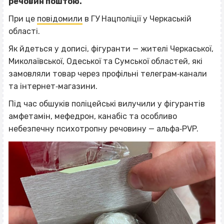
речовин поштою.
При це
повідомили
в ГУ Нацполіції у Черкаській
області.
Як йдеться у дописі, фігуранти — жителі Черкаської,
Миколаївської, Одеської та Сумської областей, які
замовляли товар через профільні телеграм‐канали
та інтернет‐магазини.
Під час обшуків поліцейські вилучили у фігурантів
амфетамін, мефедрон, канабіс та особливо
небезпечну психотропну речовину — альфа‐PVP.