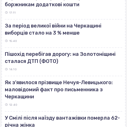
боржникам додаткові кошти
17:11
За період великої війни на Черкащині
виборців стало на 3 % менше
15:40
Пішохід перебігав дорогу: на Золотоніщині
сталася ДТП (ФОТО)
14:10
Як з’явилося прізвище Нечуя-Левицького:
маловідомий факт про письменника з
Черкащини
12:40
У Смілі після наїзду вантажівки померла 62-
річна жінка