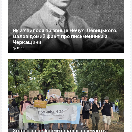
Як з’явилося прізвище Нечуя‐Левицького:
маловідомий факт про письменника з
Черкащини
12:40
Ходою за реформи і діалог прямують