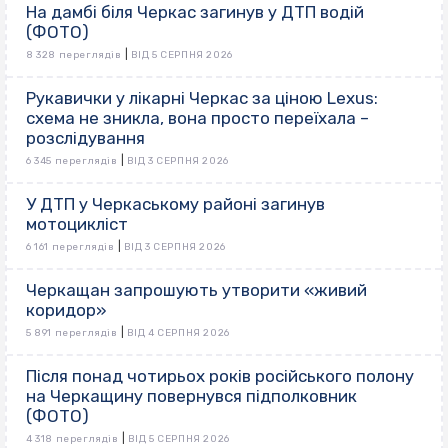
На дамбі біля Черкас загинув у ДТП водій
(ФОТО)
|
8 328 переглядів
ВІД 5 СЕРПНЯ 2026
Рукавички у лікарні Черкас за ціною Lexus:
схема не зникла, вона просто переїхала –
розслідування
|
6 345 переглядів
ВІД 3 СЕРПНЯ 2026
У ДТП у Черкаському районі загинув
мотоцикліст
|
6 161 переглядів
ВІД 3 СЕРПНЯ 2026
Черкащан запрошують утворити «живий
коридор»
|
5 891 переглядів
ВІД 4 СЕРПНЯ 2026
Після понад чотирьох років російського полону
на Черкащину повернувся підполковник
(ФОТО)
|
4 318 переглядів
ВІД 5 СЕРПНЯ 2026