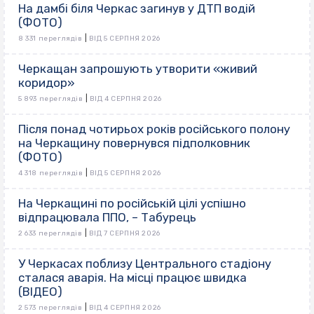
На дамбі біля Черкас загинув у ДТП водій
(ФОТО)
|
8 331 переглядів
ВІД 5 СЕРПНЯ 2026
Черкащан запрошують утворити «живий
коридор»
|
5 893 переглядів
ВІД 4 СЕРПНЯ 2026
Після понад чотирьох років російського полону
на Черкащину повернувся підполковник
(ФОТО)
|
4 318 переглядів
ВІД 5 СЕРПНЯ 2026
На Черкащині по російській цілі успішно
відпрацювала ППО, – Табурець
|
2 633 переглядів
ВІД 7 СЕРПНЯ 2026
У Черкасах поблизу Центрального стадіону
сталася аварія. На місці працює швидка
(ВІДЕО)
|
2 573 переглядів
ВІД 4 СЕРПНЯ 2026