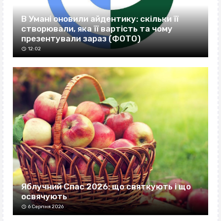
В Умані оновили айдентику: скільки її
створювали, яка її вартість та чому
презентували зараз (ФОТО)
12:02
Яблучний Спас 2026: що святкують і що
освячують
6 Серпня 2026