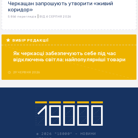
Черкащан запрошують утворити «живий
коридор»
|
5 866 переглядів
ВІД 4 СЕРПНЯ 2026
ВИБІР РЕДАКЦІЇ
Як черкасці забезпечують себе під час
відключень світла: найпопулярніші товари
29 ЧЕРВНЯ 2026
© 2026 "18000" –
НОВИНИ