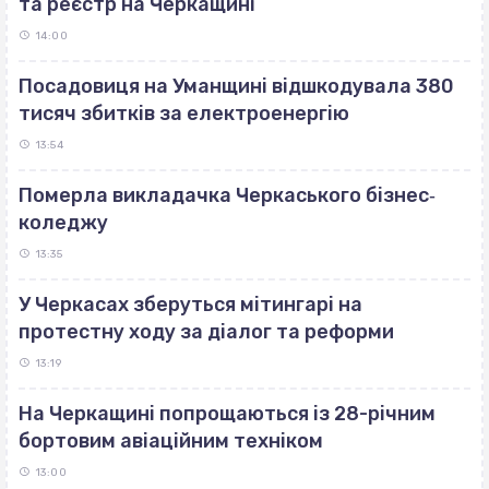
та реєстр на Черкащині
14:00
Посадовиця на Уманщині відшкодувала 380
тисяч збитків за електроенергію
13:54
Померла викладачка Черкаського бізнес‐
коледжу
13:35
У Черкасах зберуться мітингарі на
протестну ходу за діалог та реформи
13:19
На Черкащині попрощаються із 28-річним
бортовим авіаційним техніком
13:00