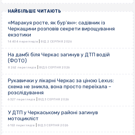
НАЙБІЛЬШЕ ЧИТАЮТЬ
«Маракуя росте, як бур’ян»: садівник із
Черкащини розповів секрети вирощування
екзотики
|
14 404 переглядів
ВІД 2 СЕРПНЯ 2026
На дамбі біля Черкас загинув у ДТП водій
(ФОТО)
|
8 262 переглядів
ВІД 5 СЕРПНЯ 2026
Рукавички у лікарні Черкас за ціною Lexus:
схема не зникла, вона просто переїхала –
розслідування
|
6 327 переглядів
ВІД 3 СЕРПНЯ 2026
У ДТП у Черкаському районі загинув
мотоцикліст
|
6 153 переглядів
ВІД 3 СЕРПНЯ 2026