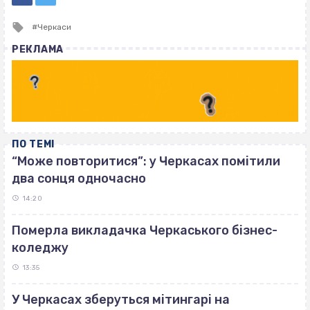
Tagged
Черкаси
with
РЕКЛАМА
ПО ТЕМІ
“Може повторитися”: у Черкасах помітили
два сонця одночасно
14:20
Померла викладачка Черкаського бізнес-
коледжу
13:35
У Черкасах зберуться мітингарі на