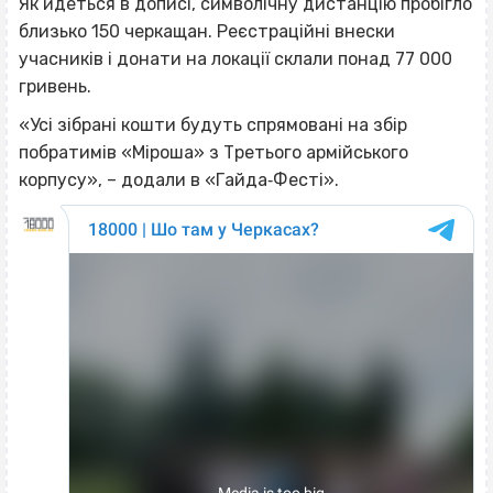
Як йдеться в дописі, символічну дистанцію пробігло
близько 150 черкащан. Реєстраційні внески
учасників і донати на локації склали понад 77 000
гривень.
«Усі зібрані кошти будуть спрямовані на збір
побратимів «Міроша» з Третього армійського
корпусу», – додали в «Гайда‐Фесті».