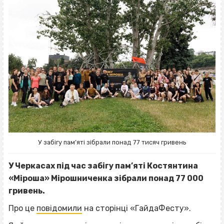
У забігу пам’яті зібрали понад 77 тисяч гривень
У Черкасах під час забігу пам’яті Костянтина
«Міроша» Мірошниченка зібрали понад 77 000
гривень.
Про це
повідомили
на сторінці «ГайдаФесту».