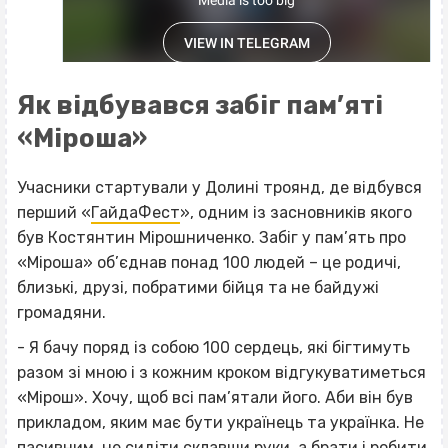
Як відбувався забіг пам’яті
«Міроша»
Учасники стартували у Долині троянд, де відбувся
перший «
ГайдаФест
», одним із засновників якого
був Костянтин Мірошниченко. Забіг у пам’ять про
«Міроша» об’єднав понад 100 людей – це родичі,
близькі, друзі, побратими бійця та не байдужі
громадяни.
- Я бачу поряд із собою 100 сердець, які бігтимуть
разом зі мною і з кожним кроком відгукуватиметься
«Мірош». Хочу, щоб всі пам’ятали його. Аби він був
прикладом, яким має бути українець та українка. Не
пасивним, не сидіти склавши руки, а брати і робити,