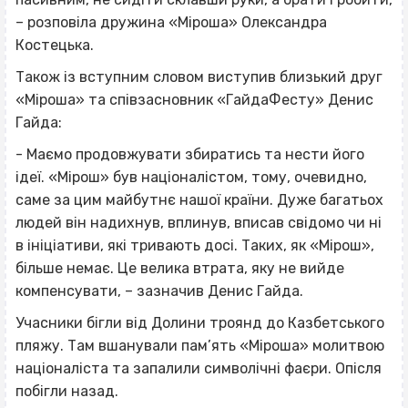
– розповіла дружина «Міроша» Олександра
Костецька.
Також із вступним словом виступив близький друг
«Міроша» та співзасновник «ГайдаФесту» Денис
Гайда:
- Маємо продовжувати збиратись та нести його
ідеї. «Мірош» був націоналістом, тому, очевидно,
саме за цим майбутнє нашої країни. Дуже багатьох
людей він надихнув, вплинув, вписав свідомо чи ні
в ініціативи, які тривають досі. Таких, як «Мірош»,
більше немає. Це велика втрата, яку не вийде
компенсувати, – зазначив Денис Гайда.
Учасники бігли від Долини троянд до Казбетського
пляжу. Там вшанували пам’ять «Міроша» молитвою
націоналіста та запалили символічні фаєри. Опісля
побігли назад.