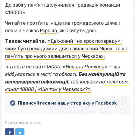
До забігу пам’яті долучилася і редакція команди
«18000».
Читайте про п’ять ініціатив громадського діяча і
воїна з Черкас
Міроша
, які живуть досі.
Також читайте.
«Двіжовий і на крок попереду»:
яким був громадський діяч і військовий Мірош та як
пам’ять про нього залишиться у Черкасах.
Читайте на сайті 18000: «
Новини Черкаси
» — що
відбувається в місті та області.
Без маніпуляцій та
ВІСІМНАДЦЯТЬ ТРИ НУЛІ
неперевіреної інформації.
Підписуйся на
телеграм‐
ВІСІМНАДЦЯТЬ ТРИ НУЛІ
ВІСІМНАДЦЯТЬ ТРИ НУЛІ
канал 18000 | «Шо там у Черкасах?»
ВІСІМНАДЦЯТЬ ТРИ НУЛІ
ВІСІМНАДЦЯТЬ ТРИ НУЛІ
ВІСІМНАДЦЯТЬ ТРИ НУЛІ
Підписуйтеся на нашу сторінку у Facebook
ВІСІМНАДЦЯТЬ ТРИ НУЛІ
ВІСІМНАДЦЯТЬ ТРИ НУЛІ
Поділитись статтею