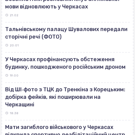
мови відновлюють у Черкасах
21:02
Тальнівському палацу Шувалових передали
сторічні речі (ФОТО)
20:01
У Черкасах профінансують обстеження
будинку, пошкодженого російським дроном
19:00
Від ШІ‐фото з ТЦК до Тренкіна з Корецьким:
добірка фейків, які поширювали на
Черкащині
18:38
Мати загиблого військового у Черкасах
відкрила спортивно‐реабілітаційний центр