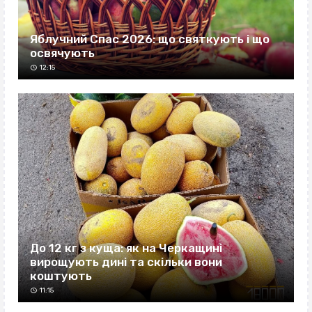
Яблучний Спас 2026: що святкують і що
освячують
12:15
До 12 кг з куща: як на Черкащині
вирощують дині та скільки вони
коштують
11:15