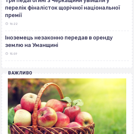
Три педагогині з Черкащини увійшли у
перелік фіналісток щорічної національної
премії
16:22
Іноземець незаконно передав в оренду
землю на Уманщині
15:59
ВАЖЛИВО