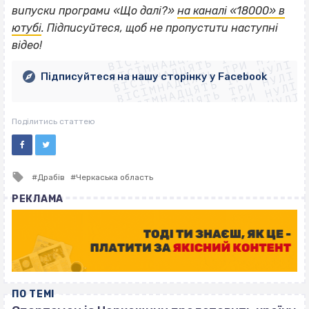
випуски програми «Що далі?»
на каналі «18000» в
ВІСІМНАДЦЯТЬ ТРИ НУЛІ
ютубі
. Підписуйтеся, щоб не пропустити наступні
ВІСІМНАДЦЯТЬ ТРИ НУЛІ
ВІСІМНАДЦЯТЬ ТРИ НУЛІ
відео!
ВІСІМНАДЦЯТЬ ТРИ НУЛІ
ВІСІМНАДЦЯТЬ ТРИ НУЛІ
ВІСІМНАДЦЯТЬ ТРИ НУЛІ
Підписуйтеся на нашу сторінку у Facebook
ВІСІМНАДЦЯТЬ ТРИ НУЛІ
ВІСІМНАДЦЯТЬ ТРИ НУЛІ
Поділитись статтею
Tagged
Драбів
Черкаська область
with
РЕКЛАМА
ПО ТЕМІ