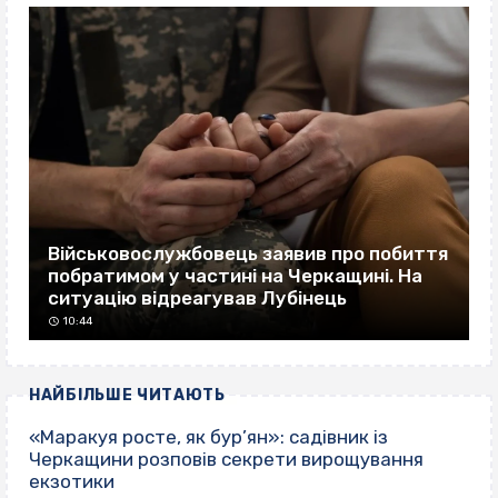
Військовослужбовець заявив про побиття
побратимом у частині на Черкащині. На
ситуацію відреагував Лубінець
10:44
НАЙБІЛЬШЕ ЧИТАЮТЬ
«Маракуя росте, як бур’ян»: садівник із
Черкащини розповів секрети вирощування
екзотики