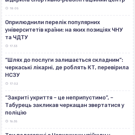
18:05
Оприлюднили перелік популярних
університетів країни: на яких позиціях ЧНУ
та ЧДТУ
17:33
“Шлях до послуги залишається складним”:
черкаські лікарні, де роблять КТ, перевірила
НСЗУ
17:02
“Закриті укриття – це неприпустимо”, –
Табурець закликав черкащан звертатися у
поліцію
16:35