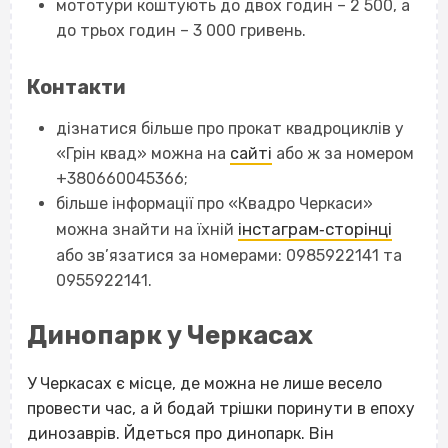
мототури коштують до двох годин – 2 500, а
до трьох годин – 3 000 гривень.
Контакти
дізнатися більше про прокат квадроциклів у
«Грін квад» можна на
сайті
або ж за номером
+380660045366;
більше інформації про «Квадро Черкаси»
інстаграм‐сторінці
можна знайти на їхній
або зв’язатися за номерами: 0985922141 та
0955922141.
Динопарк у Черкасах
У Черкасах є місце, де можна не лише весело
провести час, а й бодай трішки поринути в епоху
динозаврів. Йдеться про динопарк. Він