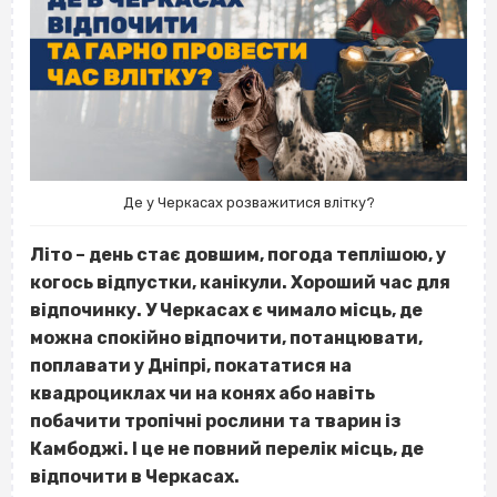
Де у Черкасах розважитися влітку?
Літо – день стає довшим, погода теплішою, у
когось відпустки, канікули. Хороший час для
відпочинку. У Черкасах є чимало місць, де
можна спокійно відпочити, потанцювати,
поплавати у Дніпрі, покататися на
квадроциклах чи на конях або навіть
побачити тропічні рослини та тварин із
Камбоджі. І це не повний перелік місць, де
відпочити в Черкасах.