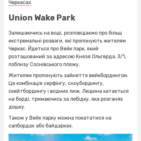
Черкасах
.
Union Wake Park
Залишаючись на воді, розповідаємо про більш
екстремальні розваги, які пропонують жителям
Черкас. Йдеться про
Вейк парк
, який
розташований за адресою Князя Ольгерда, 3/1,
поблизу Соснівського пляжу.
Жителям пропонують зайняття вейкбордингом.
Це комбінація серфінгу, сноубордингу,
скейтбордингу і водних лиж. Людина катається
на борді, тримаючись за лебідку, яка розганяє
дошку.
Також у Вейк парку можна покататися на
сапбордах або байдарках.