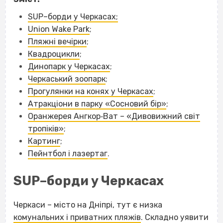
SUP–борди у Черкасах;
Union Wake Park
;
Пляжні вечірки
;
Квадроцикли
;
Динопарк у Черкасах
;
Черкаський зоопарк
;
Прогулянки на конях у Черкасах
;
Атракціони в парку «Сосновий бір»
;
Оранжерея Ангкор‐Ват – «Дивовижний світ
тропіків»
;
Картинг
;
Пейнтбол і лазертаг
.
SUP–борди у Черкасах
Черкаси – місто на Дніпрі, тут є низка
комунальних і приватних пляжів
. Складно уявити