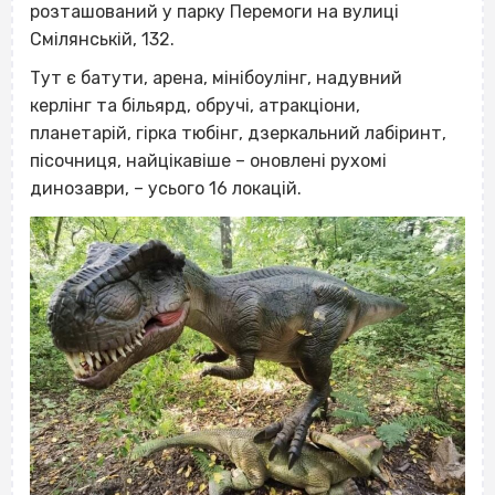
розташований у парку Перемоги на вулиці
Смілянській, 132.
Тут є батути, арена, мінібоулінг, надувний
керлінг та більярд, обручі, атракціони,
планетарій, гірка тюбінг, дзеркальний лабіринт,
пісочниця, найцікавіше – оновлені рухомі
динозаври, – усього 16 локацій.