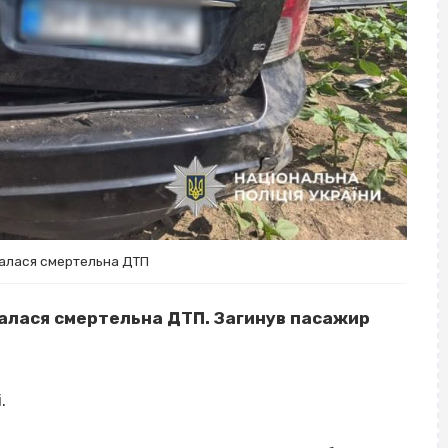
талася смертельна ДТП
талася смертельна ДТП. Загинув пасажир
.