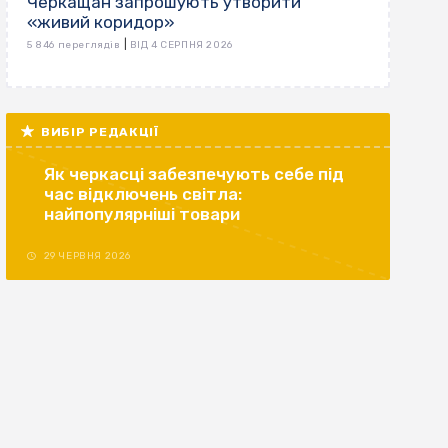
Черкащан запрошують утворити
«живий коридор»
|
5 846 переглядів
ВІД 4 СЕРПНЯ 2026
ВИБІР РЕДАКЦІЇ
Як черкасці забезпечують себе під
час відключень світла:
найпопулярніші товари
29 ЧЕРВНЯ 2026