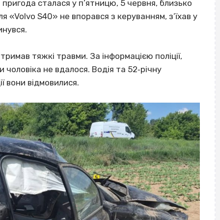
пригода сталася у п’ятницю, 5 червня, близько
я «Volvo S40» не впорався з керуванням, з’їхав у
инувся.
римав тяжкі травми. За інформацією поліції,
 чоловіка не вдалося. Водія та 52‐річну
ії вони відмовилися.