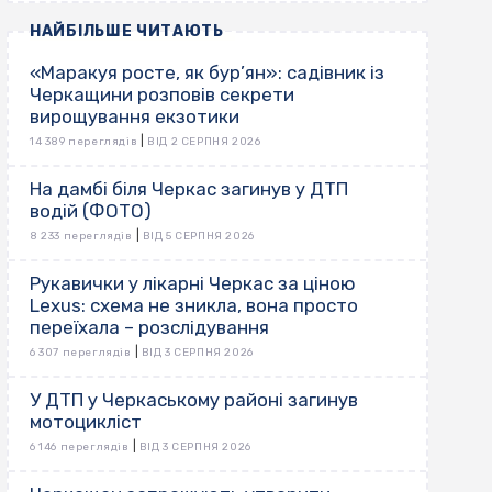
НАЙБІЛЬШЕ ЧИТАЮТЬ
«Маракуя росте, як бур’ян»: садівник із
Черкащини розповів секрети
вирощування екзотики
|
14 389 переглядів
ВІД 2 СЕРПНЯ 2026
На дамбі біля Черкас загинув у ДТП
водій (ФОТО)
|
8 233 переглядів
ВІД 5 СЕРПНЯ 2026
Рукавички у лікарні Черкас за ціною
Lexus: схема не зникла, вона просто
переїхала – розслідування
|
6 307 переглядів
ВІД 3 СЕРПНЯ 2026
У ДТП у Черкаському районі загинув
мотоцикліст
|
6 146 переглядів
ВІД 3 СЕРПНЯ 2026