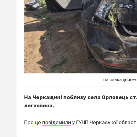
На Черкащині с
На Черкащині поблизу села Орловець с
легковика.
Про це
повідомили
у ГУНП Черкаської області