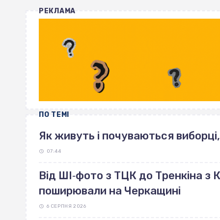
РЕКЛАМА
ПО ТЕМІ
Як живуть і почуваються виборці,
07:44
Від ШІ‐фото з ТЦК до Тренкіна з К
поширювали на Черкащині
6 СЕРПНЯ 2026