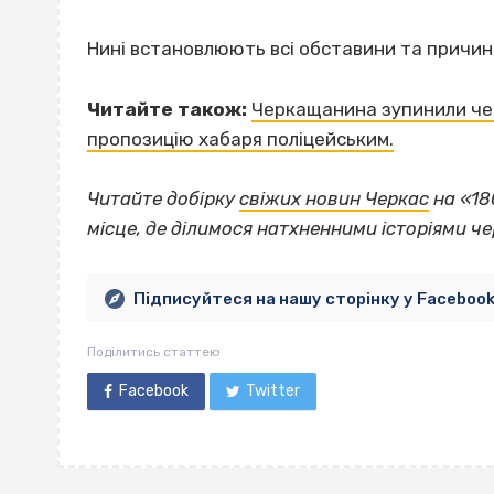
Нині встановлюють всі обставини та причин
Читайте також:
Черкащанина зупинили чере
пропозицію хабаря поліцейським.
Читайте добірку
свіжих новин Черкас
на «18
місце, де ділимося натхненними історіями ч
Підписуйтеся на нашу сторінку у Faceboo
Поділитись статтею
Facebook
Twitter