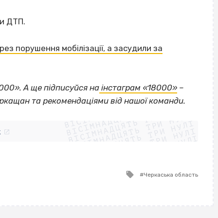
и ДТП.
з порушення мобілізації, а засудили за
000». А ще підписуйся на
інстаграм «18000»
–
ВІСІМНАДЦЯТЬ ТРИ НУЛІ
еркащан та рекомендаціями від нашої команди.
ВІСІМНАДЦЯТЬ ТРИ НУЛІ
ВІСІМНАДЦЯТЬ ТРИ НУЛІ
ВІСІМНАДЦЯТЬ ТРИ НУЛІ
ВІСІМНАДЦЯТЬ ТРИ НУЛІ
ВІСІМНАДЦЯТЬ ТРИ НУЛІ
k
ВІСІМНАДЦЯТЬ ТРИ НУЛІ
ВІСІМНАДЦЯТЬ ТРИ НУЛІ
Tagged
Черкаська область
with