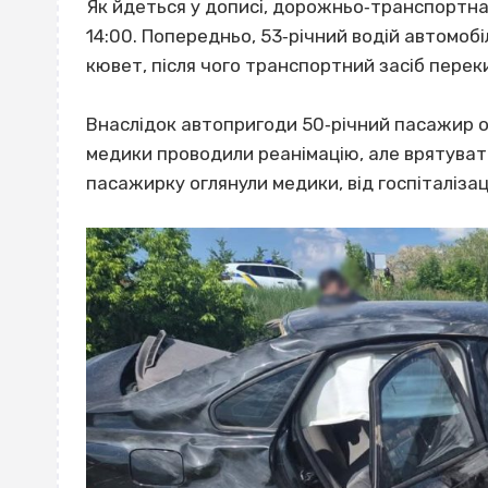
Як йдеться у дописі, дорожньо‐транспортна 
14:00. Попередньо, 53‐річний водій автомобіл
кювет, після чого транспортний засіб перек
Внаслідок автопригоди 50‐річний пасажир от
медики проводили реанімацію, але врятувати
пасажирку оглянули медики, від госпіталізац