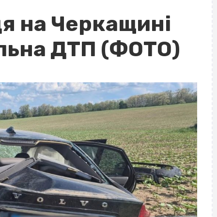
я на Черкащині
льна ДТП (ФОТО)