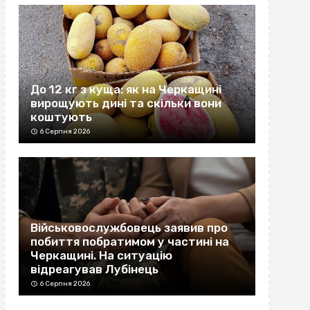
До 12 кг з куща: як на Черкащині
вирощують дині та скільки вони
коштують
6 Серпня 2026
Військовослужбовець заявив про
побиття побратимом у частині на
Черкащині. На ситуацію
відреагував Лубінець
6 Серпня 2026