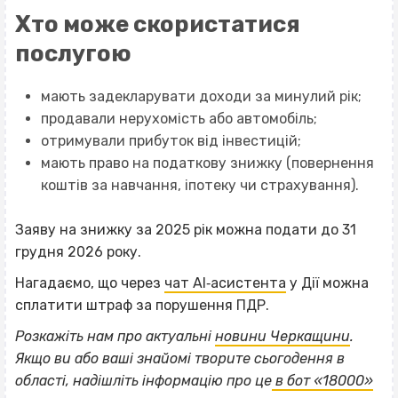
Хто може скористатися
послугою
мають задекларувати доходи за минулий рік;
продавали нерухомість або автомобіль;
отримували прибуток від інвестицій;
мають право на податкову знижку (повернення
коштів за навчання, іпотеку чи страхування).
Заяву на знижку за 2025 рік можна подати до 31
грудня 2026 року.
Нагадаємо, що через
чат AI‐асистента
у Дії можна
сплатити штраф за порушення ПДР.
Розкажіть нам про актуальні
новини Черкащини
.
ВІСІМНАДЦЯТЬ ТРИ НУЛІ
Якщо
ви або ваші знайомі творите сьогодення в
ВІСІМНАДЦЯТЬ ТРИ НУЛІ
області, надішліть інформацію про це
в бот «18000»