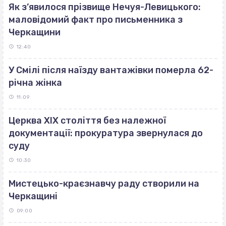
Як з’явилося прізвище Нечуя-Левицького:
маловідомий факт про письменника з
Черкащини
12:40
У Смілі після наїзду вантажівки померла 62-
річна жінка
11:09
Церква ХІХ століття без належної
документації: прокуратура звернулася до
суду
10:30
Мистецько-краєзнавчу раду створили на
Черкащині
09:00