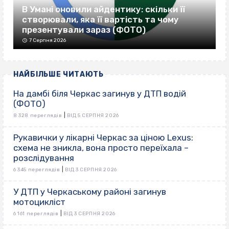
В Умані оновили айдентику: скільки її
створювали, яка її вартість та чому
презентували зараз (ФОТО)
7 Серпня 2026
НАЙБІЛЬШЕ ЧИТАЮТЬ
На дамбі біля Черкас загинув у ДТП водій
(ФОТО)
|
8 328 переглядів
ВІД 5 СЕРПНЯ 2026
Рукавички у лікарні Черкас за ціною Lexus:
схема не зникла, вона просто переїхала –
розслідування
|
6 345 переглядів
ВІД 3 СЕРПНЯ 2026
У ДТП у Черкаському районі загинув
мотоцикліст
|
6 161 переглядів
ВІД 3 СЕРПНЯ 2026