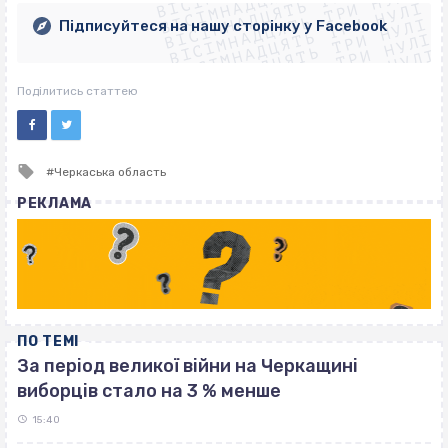
ВІСІМНАДЦЯТЬ ТРИ НУЛІ
ВІСІМНАДЦЯТЬ ТРИ НУЛІ
ВІСІМНАДЦЯТЬ ТРИ НУЛІ
ВІСІМНАДЦЯТЬ ТРИ НУЛІ
Підписуйтеся на нашу сторінку у Facebook
ВІСІМНАДЦЯТЬ ТРИ НУЛІ
ВІСІМНАДЦЯТЬ ТРИ НУЛІ
Поділитись статтею
Tagged
Черкаська область
with
РЕКЛАМА
ПО ТЕМІ
За період великої війни на Черкащині
виборців стало на 3 % менше
15:40