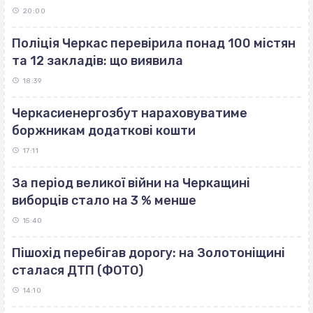
20:00
Поліція Черкас перевірила понад 100 містян
та 12 закладів: що виявила
18:39
Черкасиенергозбут нараховуватиме
боржникам додаткові кошти
17:11
За період великої війни на Черкащині
виборців стало на 3 % менше
15:40
Пішохід перебігав дорогу: на Золотоніщині
сталася ДТП (ФОТО)
14:10