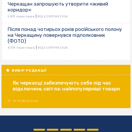
Черкащан запрошують утворити «живий
коридор»
|
5 891 переглядів
ВІД 4 СЕРПНЯ 2026
Після понад чотирьох років російського полону
на Черкащину повернувся підполковник
(ФОТО)
|
4 318 переглядів
ВІД 5 СЕРПНЯ 2026
ВИБІР РЕДАКЦІЇ
Як черкасці забезпечують себе під час
відключень світла: найпопулярніші товари
29 ЧЕРВНЯ 2026