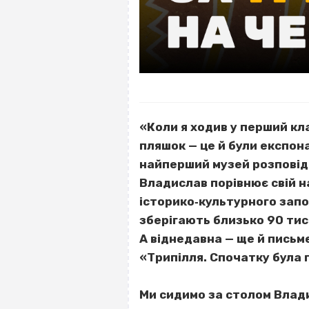
«Коли я ходив у перший кла
пляшок — це й були експона
найперший музей розповіда
Владислав порівнює свій на
історико‐культурного запо
зберігають близько 90 тис
А віднедавна — ще й пись
«Трипілля. Спочатку була 
Ми сидимо за столом Владис