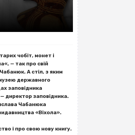
тарих чобіт, монет і
а«, — так про свій
абанюк. А стіл, з яким
і музею державного
дах заповідника
 — директор заповідника.
дислава Чабанюка
 видавництва «Віхола».
тво і про свою нову книгу.