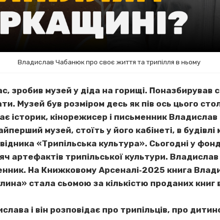
Владислав Чабанюк про своє життя та трипілля в ньому
с, зробив музей у діда на горищі. Поназбирував с
ти. Музей був розміром десь як пів ось цього стол
є історик, кінорежисер і письменник Владислав Ч
йперший музей, стоїть у його кабінеті, в будівл
відника «Трипільська культура». Сьогодні у фон
яч артефактів трипільської культури. Владислав
менник. На Книжковому Арсеналі‐2025 книга Вла
глина» стала сьомою за кількістю проданих книг
лава і він розповідає про трипільців, про дитинс