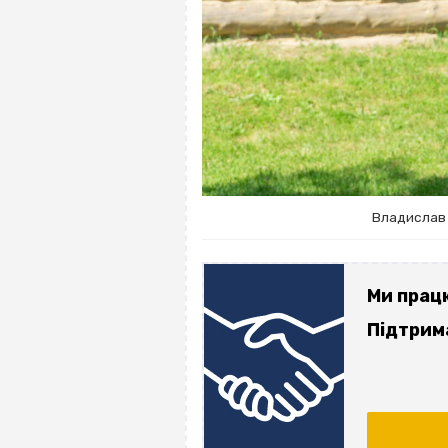
Владислав 
Ми прац
Підтрима