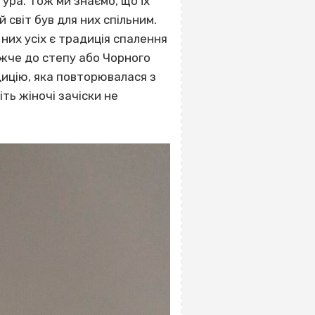
тура. Тож ми знаємо, що їх
 світ був для них спільним.
них усіх є традиція спалення
лижче до степу або Чорного
дицію, яка повторювалася з
іть жіночі зачіски не