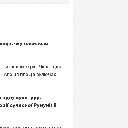
лоща, яку населяли
тних кілометрів. Якщо для
ії. Але ця площа включає
 одну культуру,
рії сучасної Румунії й