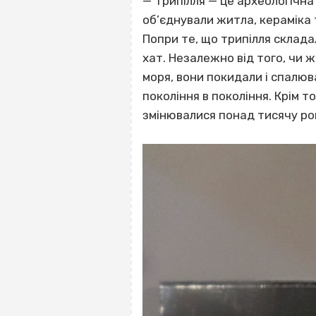
— Трипілля — це археологічна 
об’єднували житла, кераміка т
Попри те, що трипілля склада
хат. Незалежно від того, чи ж
моря, вони покидали і спалюв
покоління в покоління. Крім т
змінювалися понад тисячу ро