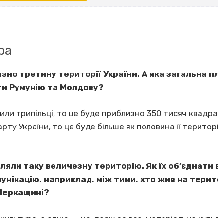
ра
зно третину території України. А яка загальна п
ти Румунію та Молдову?
жили трипільці, то це буде приблизно 350 тисяч квадра
рту України, то це буде більше як половина її територ
.
яли таку величезну територію. Як їх об’єднати в
нікацію, наприклад, між тими, хто жив на терито
 Черкащині?