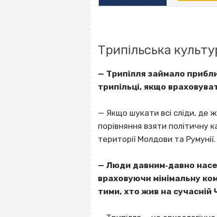
Трипільська культу
—
Трипілля займало прибли
трипільці, якщо враховува
— Якщо шукати всі сліди, де 
порівняння взяти політичну ка
території Молдови та Румунії
— Люди давним‐давно насел
враховуючи мінімальну кому
тими, хто жив на сучасній