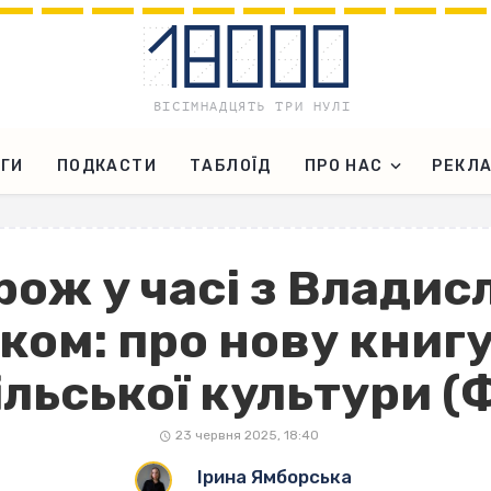
ГИ
ПОДКАСТИ
ТАБЛОЇД
ПРО НАС
РЕКЛ
ож у часі з Владис
ом: про нову книгу
льської культури (
23 червня 2025, 18:40
Ірина Ямборська