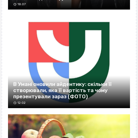
18:07
В Умані оновили айдентику: скільки її
створювали, яка її вартість та чому
презентували зараз (ФОТО)
12:02