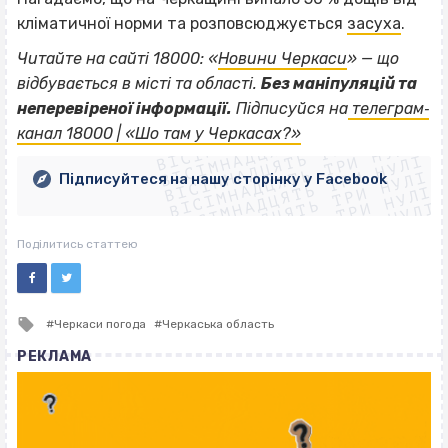
кліматичної норми та розповсюджується
засуха
.
Читайте на сайті 18000: «
Новини Черкаси
» — що
відбувається в місті та області.
Без маніпуляцій та
ВІСІМНАДЦЯТЬ ТРИ НУЛІ
неперевіреної інформації.
Підписуйся на
телеграм‐
ВІСІМНАДЦЯТЬ ТРИ НУЛІ
ВІСІМНАДЦЯТЬ ТРИ НУЛІ
канал 18000 | «Шо там у Черкасах?»
ВІСІМНАДЦЯТЬ ТРИ НУЛІ
ВІСІМНАДЦЯТЬ ТРИ НУЛІ
ВІСІМНАДЦЯТЬ ТРИ НУЛІ
Підписуйтеся на нашу сторінку у Facebook
ВІСІМНАДЦЯТЬ ТРИ НУЛІ
ВІСІМНАДЦЯТЬ ТРИ НУЛІ
Поділитись статтею
Tagged
Черкаси погода
Черкаська область
with
РЕКЛАМА