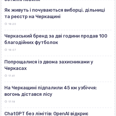
Як живуть і почуваються виборці, дільниці
та реєстр на Черкащині
18:20
Черкаський бренд за дві години продав 100
благодійних футболок
18:07
Попрощалися із двома захисниками у
Черкасах
17:41
На Черкащині підпалили 45 км узбіччя:
вогонь дістався лісу
17:18
ChatGPT без лімітів: OpenAI відкриє