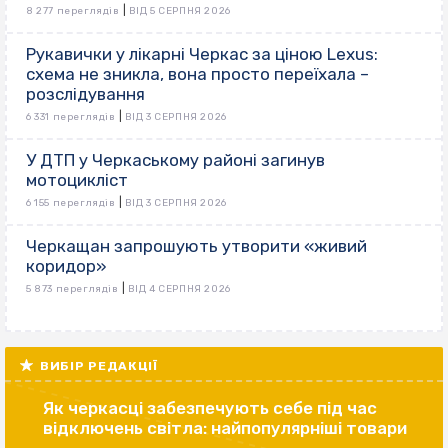
|
8 277 переглядів
ВІД 5 СЕРПНЯ 2026
Рукавички у лікарні Черкас за ціною Lexus:
схема не зникла, вона просто переїхала –
розслідування
|
6 331 переглядів
ВІД 3 СЕРПНЯ 2026
У ДТП у Черкаському районі загинув
мотоцикліст
|
6 155 переглядів
ВІД 3 СЕРПНЯ 2026
Черкащан запрошують утворити «живий
коридор»
|
5 873 переглядів
ВІД 4 СЕРПНЯ 2026
ВИБІР РЕДАКЦІЇ
Як черкасці забезпечують себе під час
відключень світла: найпопулярніші товари