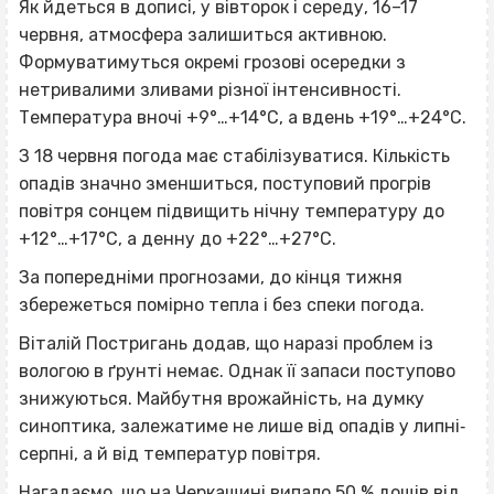
Як йдеться в дописі, у вівторок і середу, 16–17
червня, атмосфера залишиться активною.
Формуватимуться окремі грозові осередки з
нетривалими зливами різної інтенсивності.
Температура вночі +9°…+14°С, а вдень +19°…+24°С.
З 18 червня погода має стабілізуватися. Кількість
опадів значно зменшиться, поступовий прогрів
повітря сонцем підвищить нічну температуру до
+12°…+17°С, а денну до +22°…+27°С.
За попередніми прогнозами, до кінця тижня
збережеться помірно тепла і без спеки погода.
Віталій Постригань додав, що наразі проблем із
вологою в ґрунті немає. Однак її запаси поступово
знижуються. Майбутня врожайність, на думку
синоптика, залежатиме не лише від опадів у липні‐
серпні, а й від температур повітря.
Нагадаємо, що на Черкащині випало 50 % дощів від