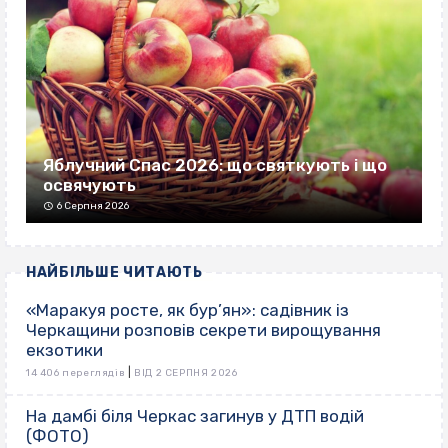
Яблучний Спас 2026: що святкують і що
освячують
6 Серпня 2026
НАЙБІЛЬШЕ ЧИТАЮТЬ
«Маракуя росте, як бур’ян»: садівник із
Черкащини розповів секрети вирощування
екзотики
|
14 406 переглядів
ВІД 2 СЕРПНЯ 2026
На дамбі біля Черкас загинув у ДТП водій
(ФОТО)