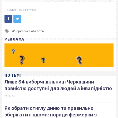
ВІСІМНАДЦЯТЬ ТРИ НУЛІ
ВІСІМНАДЦЯТЬ ТРИ НУЛІ
ВІСІМНАДЦЯТЬ ТРИ НУЛІ
Поділитись статтею
Tagged
Черкаська область
with
РЕКЛАМА
ПО ТЕМІ
Лише 34 виборчі дільниці Черкащини
повністю доступні для людей з інвалідністю
15:50
Як обрати стиглу диню та правильно
зберігати її вдома: поради фермерки з