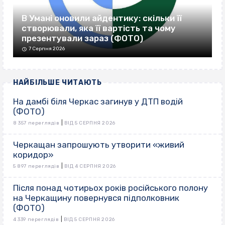
В Умані оновили айдентику: скільки її
створювали, яка її вартість та чому
презентували зараз (ФОТО)
7 Серпня 2026
НАЙБІЛЬШЕ ЧИТАЮТЬ
На дамбі біля Черкас загинув у ДТП водій
(ФОТО)
|
8 357 переглядів
ВІД 5 СЕРПНЯ 2026
Черкащан запрошують утворити «живий
коридор»
|
5 897 переглядів
ВІД 4 СЕРПНЯ 2026
Після понад чотирьох років російського полону
на Черкащину повернувся підполковник
(ФОТО)
|
4 339 переглядів
ВІД 5 СЕРПНЯ 2026