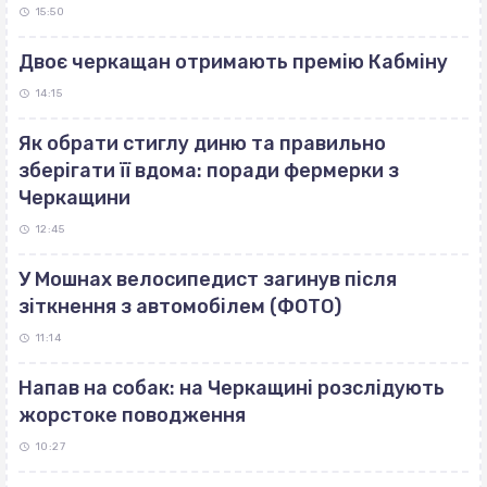
15:50
Двоє черкащан отримають премію Кабміну
14:15
Як обрати стиглу диню та правильно
зберігати її вдома: поради фермерки з
Черкащини
12:45
У Мошнах велосипедист загинув після
зіткнення з автомобілем (ФОТО)
11:14
Напав на собак: на Черкащині розслідують
жорстоке поводження
10:27