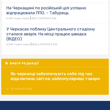
На Черкащині по російській цілі успішно
відпрацювала ППО, – Табурець
|
2 647 переглядів
ВІД 7 СЕРПНЯ 2026
У Черкасах поблизу Центрального стадіону
сталася аварія. На місці працює швидка
(ВІДЕО)
|
2 580 переглядів
ВІД 4 СЕРПНЯ 2026
ВИБІР РЕДАКЦІЇ
Як черкасці забезпечують себе під час
відключень світла: найпопулярніші товари
29 ЧЕРВНЯ 2026