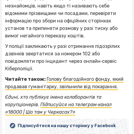
незнайомців, навіть якщо ті називають себе
відомими прізвищами чи посадами, перевіряти
інформацію про збори на офіційних сторінках
установ та припиняти розмову у разі тиску або
вимог негайного переказу коштів.
У поліції закликають у разі отримання підозрілих
дзвінків звертатися за номером 102 або
повідомляти про інцидент через онлайн‐сервіс
Кіберполіції.
Читайте також:
Голову благодійного фонду, який
продавав гуманітарку, звільнили від покарання.
Єдині, хто публікує імена колаборантів та
ВІСІМНАДЦЯТЬ ТРИ НУЛІ
корупціонерів.
Підписуйся на телеграм‐канал
ВІСІМНАДЦЯТЬ ТРИ НУЛІ
ВІСІМНАДЦЯТЬ ТРИ НУЛІ
«18000 | Шо там у Черкасах?»
ВІСІМНАДЦЯТЬ ТРИ НУЛІ
ВІСІМНАДЦЯТЬ ТРИ НУЛІ
Підписуйтеся на нашу сторінку у Facebook