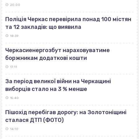
20:00
Поліція Черкас перевірила понад 100 містян
та 12 закладів: що виявила
18:39
Черкасиенергозбут нараховуватиме
боржникам додаткові кошти
17:11
За період великої війни на Черкащині
виборців стало на 3 % менше
15:40
Пішохід перебігав дорогу: на Золотоніщині
сталася ДТП (ФОТО)
14:10