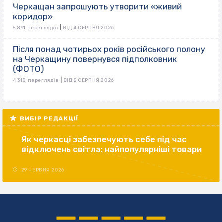
Черкащан запрошують утворити «живий
коридор»
|
5 891 переглядів
ВІД 4 СЕРПНЯ 2026
Після понад чотирьох років російського полону
на Черкащину повернувся підполковник
(ФОТО)
|
4 318 переглядів
ВІД 5 СЕРПНЯ 2026
ВИБІР РЕДАКЦІЇ
Як черкасці забезпечують себе під час
відключень світла: найпопулярніші товари
29 ЧЕРВНЯ 2026