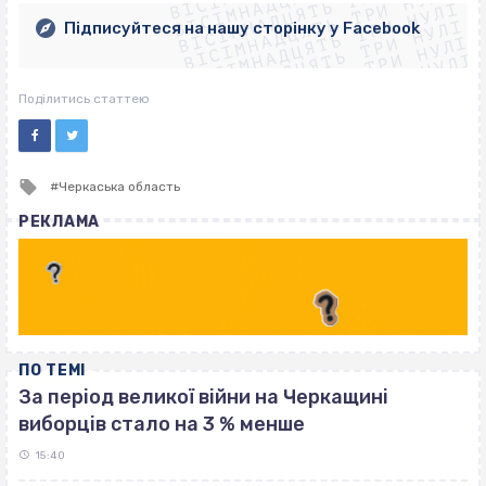
ВІСІМНАДЦЯТЬ ТРИ НУЛІ
ВІСІМНАДЦЯТЬ ТРИ НУЛІ
ВІСІМНАДЦЯТЬ ТРИ НУЛІ
ВІСІМНАДЦЯТЬ ТРИ НУЛІ
Підписуйтеся на нашу сторінку у Facebook
ВІСІМНАДЦЯТЬ ТРИ НУЛІ
ВІСІМНАДЦЯТЬ ТРИ НУЛІ
Поділитись статтею
Tagged
Черкаська область
with
РЕКЛАМА
ПО ТЕМІ
За період великої війни на Черкащині
виборців стало на 3 % менше
15:40