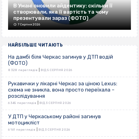
В Умані оновили айдентику: скільки її
створювали, яка її вартість та чому
презентували зараз (ФОТО)
7 Серпня 2026
НАЙБІЛЬШЕ ЧИТАЮТЬ
На дамбі біля Черкас загинув у ДТП водій
(ФОТО)
|
8 328 переглядів
ВІД 5 СЕРПНЯ 2026
Рукавички у лікарні Черкас за ціною Lexus:
схема не зникла, вона просто переїхала –
розслідування
|
6 345 переглядів
ВІД 3 СЕРПНЯ 2026
У ДТП у Черкаському районі загинув
мотоцикліст
|
6 161 переглядів
ВІД 3 СЕРПНЯ 2026