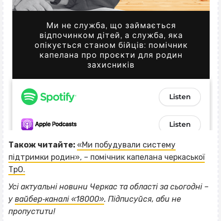
Також читайте:
«Ми побудували систему
підтримки родин», – помічник капелана черкаської
ТрО.
Усі актуальні новини Черкас та області за сьогодні –
ВІСІМНАДЦЯТЬ ТРИ НУЛІ
у
вайбер‐каналі «18000»
. Підписуйся, аби не
ВІСІМНАДЦЯТЬ ТРИ НУЛІ
пропустити!