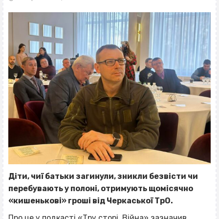
Діти, чиї батьки загинули, зникли безвісти чи
перебувають у полоні, отримують щомісячно
«кишенькові» гроші від Черкаської ТрО.
Про це у подкасті
«Тру сторі. Війна»
зазначив