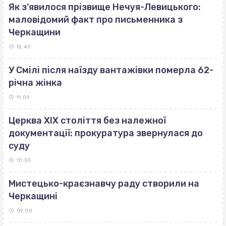
Як з’явилося прізвище Нечуя-Левицького:
маловідомий факт про письменника з
Черкащини
12:40
У Смілі після наїзду вантажівки померла 62-
річна жінка
11:09
Церква ХІХ століття без належної
документації: прокуратура звернулася до
суду
10:30
Мистецько-краєзнавчу раду створили на
Черкащині
09:00