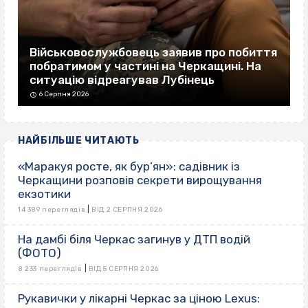
Військовослужбовець заявив про побиття
побратимом у частині на Черкащині. На
ситуацію відреагував Лубінець
6 Серпня 2026
НАЙБІЛЬШЕ ЧИТАЮТЬ
«Маракуя росте, як бур’ян»: садівник із
Черкащини розповів секрети вирощування
екзотики
|
14 389 переглядів
ВІД 2 СЕРПНЯ 2026
На дамбі біля Черкас загинув у ДТП водій
(ФОТО)
|
8 233 переглядів
ВІД 5 СЕРПНЯ 2026
Рукавички у лікарні Черкас за ціною Lexus: