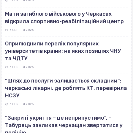
6 СЕРПНЯ 2026
Мати загиблого військового у Черкасах
відкрила спортивно-реабілітаційний центр
6 СЕРПНЯ 2026
Оприлюднили перелік популярних
університетів країни: на яких позиціях ЧНУ
та ЧДТУ
6 СЕРПНЯ 2026
“Шлях до послуги залишається складним”:
черкаські лікарні, де роблять КТ, перевірила
НСЗУ
6 СЕРПНЯ 2026
“Закриті укриття – це неприпустимо”, –
Табурець закликав черкащан звертатися у
поліцію