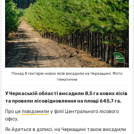
Понад 8 гектарів нових лісів висадили на Черкащині. Фото
тематичне
У Черкаській області висадили 8,5 га нових лісів
та провели лісовідновлення на площі 645,7 га.
Про це
повідомили
у філії Центрального лісового
офісу.
Як йдеться в дописі, на Черкащині також висадили