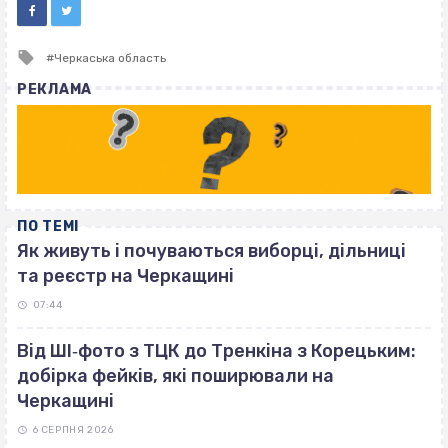
Tagged
Черкаська область
with
РЕКЛАМА
ПО ТЕМІ
Як живуть і почуваються виборці, дільниці
та реєстр на Черкащині
07:44
Від ШІ‐фото з ТЦК до Тренкіна з Корецьким:
добірка фейків, які поширювали на
Черкащині
6 СЕРПНЯ 2026