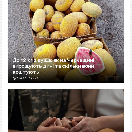
До 12 кг з куща: як на Черкащині
вирощують дині та скільки вони
коштують
6 Серпня 2026