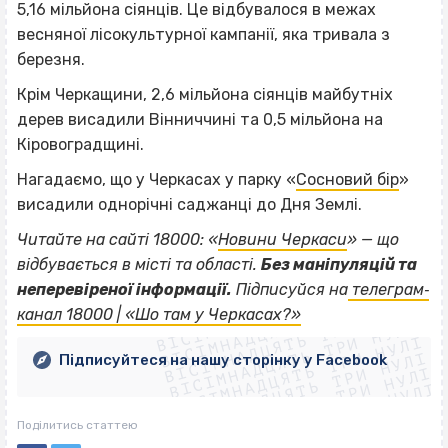
5,16 мільйона сіянців. Це відбувалося в межах
весняної лісокультурної кампанії, яка тривала з
березня.
Крім Черкащини, 2,6 мільйона сіянців майбутніх
дерев висадили Вінниччині та 0,5 мільйона на
Кіровоградщині.
Нагадаємо, що у Черкасах у парку «
Сосновий бір
»
висадили однорічні саджанці до Дня Землі.
Читайте на сайті 18000: «
Новини Черкаси
» — що
відбувається в місті та області.
Без маніпуляцій та
ВІСІМНАДЦЯТЬ ТРИ НУЛІ
неперевіреної інформації.
Підписуйся на
телеграм‐
ВІСІМНАДЦЯТЬ ТРИ НУЛІ
ВІСІМНАДЦЯТЬ ТРИ НУЛІ
канал 18000 | «Шо там у Черкасах?»
ВІСІМНАДЦЯТЬ ТРИ НУЛІ
ВІСІМНАДЦЯТЬ ТРИ НУЛІ
ВІСІМНАДЦЯТЬ ТРИ НУЛІ
Підписуйтеся на нашу сторінку у Facebook
ВІСІМНАДЦЯТЬ ТРИ НУЛІ
ВІСІМНАДЦЯТЬ ТРИ НУЛІ
Поділитись статтею