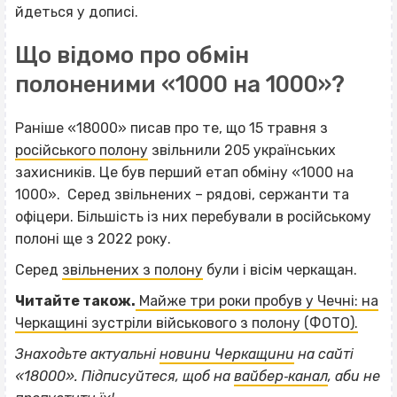
йдеться у дописі.
Що відомо про обмін
полоненими «1000 на 1000»?
Раніше «18000» писав про те, що 15 травня з
російського полону
звільнили 205 українських
захисників. Це був перший етап обміну «1000 на
1000». Серед звільнених – рядові, сержанти та
офіцери. Більшість із них перебували в російському
полоні ще з 2022 року.
Серед
звільнених з полону
були і вісім черкащан.
Читайте також.
Майже три роки пробув у Чечні: на
Черкащині зустріли військового з полону (ФОТО).
Знаходьте актуальні
новини Черкащини
на сайті
«18000». Підписуйтеся, щоб на
вайбер‐канал
, аби не