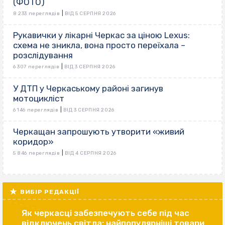
(ФОТО)
|
8 233 переглядів
ВІД 5 СЕРПНЯ 2026
Рукавички у лікарні Черкас за ціною Lexus:
схема не зникла, вона просто переїхала –
розслідування
|
6 307 переглядів
ВІД 3 СЕРПНЯ 2026
У ДТП у Черкаському районі загинув
мотоцикліст
|
6 146 переглядів
ВІД 3 СЕРПНЯ 2026
Черкащан запрошують утворити «живий
коридор»
|
5 846 переглядів
ВІД 4 СЕРПНЯ 2026
ВИБІР РЕДАКЦІЇ
Як черкасці забезпечують себе під час
відключень світла: найпопулярніші товари