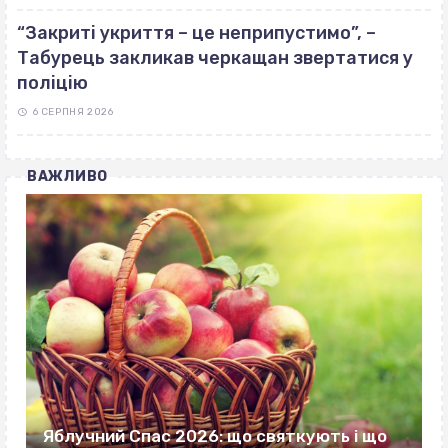
“Закриті укриття – це неприпустимо”, –
Табурець закликав черкащан звертатися у
поліцію
6 СЕРПНЯ 2026
ВАЖЛИВО
Яблучний Спас 2026: що святкують і що