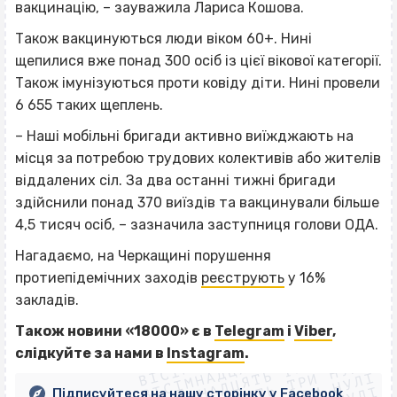
вакцинацію, – зауважила Лариса Кошова.
Також вакцинуються люди віком 60+. Нині
щепилися вже понад 300 осіб із цієї вікової категорії.
Також імунізуються проти ковіду діти. Нині провели
6 655 таких щеплень.
– Наші мобільні бригади активно виїжджають на
місця за потребою трудових колективів або жителів
віддалених сіл. За два останні тижні бригади
здійснили понад 370 виїздів та вакцинували більше
4,5 тисяч осіб, – зазначила заступниця голови ОДА.
Нагадаємо, на Черкащині порушення
протиепідемічних заходів
реєструють
у 16%
закладів.
ВІСІМНАДЦЯТЬ ТРИ НУЛІ
Також новини «18000» є в
Telegram
і
Viber
,
ВІСІМНАДЦЯТЬ ТРИ НУЛІ
ВІСІМНАДЦЯТЬ ТРИ НУЛІ
слі
дкуйте за нами
в
Instagram
.
ВІСІМНАДЦЯТЬ ТРИ НУЛІ
Підписуйтеся на нашу сторінку у Facebook