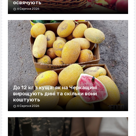
освячують
6 Серпня 2026
До 12 кг з куща: як на Черкащині
вирощують дині та скільки вони
коштують
6 Серпня 2026