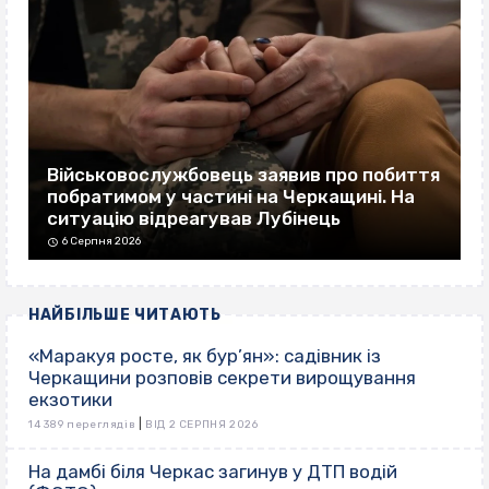
Військовослужбовець заявив про побиття
побратимом у частині на Черкащині. На
ситуацію відреагував Лубінець
6 Серпня 2026
НАЙБІЛЬШЕ ЧИТАЮТЬ
«Маракуя росте, як бур’ян»: садівник із
Черкащини розповів секрети вирощування
екзотики
|
14 389 переглядів
ВІД 2 СЕРПНЯ 2026
На дамбі біля Черкас загинув у ДТП водій