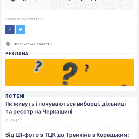
ВІСІМНАДЦЯТЬ ТРИ НУЛІ
ВІСІМНАДЦЯТЬ ТРИ НУЛІ
ВІСІМНАДЦЯТЬ ТРИ НУЛІ
ВІСІМНАДЦЯТЬ ТРИ НУЛІ
Поділитись статтею
Tagged
Черкаська область
with
РЕКЛАМА
ПО ТЕМІ
Як живуть і почуваються виборці, дільниці
та реєстр на Черкащині
07:44
Від ШІ‐фото з ТЦК до Тренкіна з Корецьким: