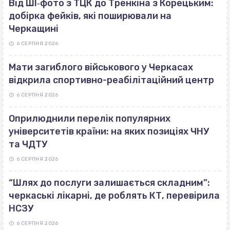
Від ШІ‐фото з ТЦК до Тренкіна з Корецьким:
добірка фейків, які поширювали на
Черкащині
6 СЕРПНЯ 2026
Мати загиблого військового у Черкасах
відкрила спортивно-реабілітаційний центр
6 СЕРПНЯ 2026
Оприлюднили перелік популярних
університетів країни: на яких позиціях ЧНУ
та ЧДТУ
6 СЕРПНЯ 2026
“Шлях до послуги залишається складним”:
черкаські лікарні, де роблять КТ, перевірила
НСЗУ
6 СЕРПНЯ 2026