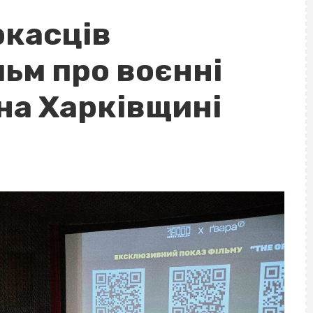
ркасців
ьм про воєнні
на Харківщині