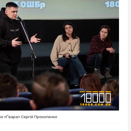
іа «Ґвара» Сергій Прокопенко