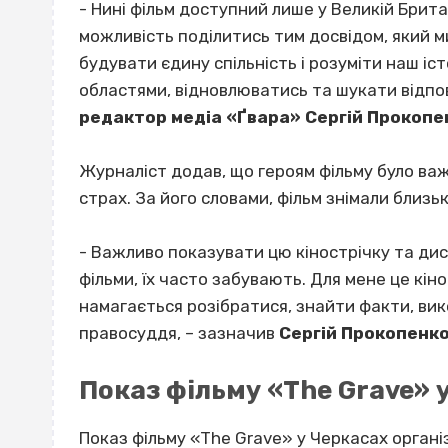
- Нині фільм доступний лише у Великій Брита
можливість поділитись тим досвідом, який м
будувати єдину спільність і розуміти наш і
областями, відновлюватись та шукати відпов
редактор медіа «Ґвара» Сергій Прокопе
Журналіст додав, що героям фільму було важк
страх. За його словами, фільм знімали близьк
- Важливо показувати цю кінострічку та дис
фільми, їх часто забувають. Для мене це кін
намагається розібратися, знайти факти, ви
правосуддя, – зазначив
Сергій Прокопенк
Показ фільму «The Grave» 
Показ фільму «The Grave» у Черкасах органі