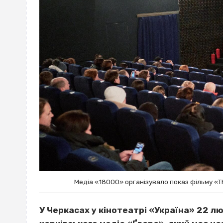
Медіа «18000» організувало показ фільму «T
У Черкасах у кінотеатрі «Україна» 22 л