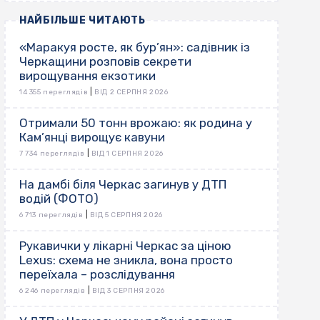
НАЙБІЛЬШЕ ЧИТАЮТЬ
«Маракуя росте, як бур’ян»: садівник із
Черкащини розповів секрети
вирощування екзотики
|
14 355 переглядів
ВІД 2 СЕРПНЯ 2026
Отримали 50 тонн врожаю: як родина у
Кам’янці вирощує кавуни
|
7 734 переглядів
ВІД 1 СЕРПНЯ 2026
На дамбі біля Черкас загинув у ДТП
водій (ФОТО)
|
6 713 переглядів
ВІД 5 СЕРПНЯ 2026
Рукавички у лікарні Черкас за ціною
Lexus: схема не зникла, вона просто
переїхала – розслідування
|
6 246 переглядів
ВІД 3 СЕРПНЯ 2026