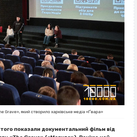
he Grave», який створило харківське медіа «Ґвара»
ютого показали документальний фільм від