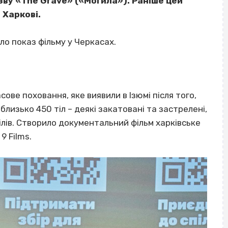
зву «The Grave» («Могила»). Раніше цей
 Харкові.
ло показ фільму у Черкасах.
сове поховання, яке виявили в Ізюмі після того,
близько 450 тіл – деякі закатовані та застрелені,
ілів. Створило документальний фільм харківське
9 Films.