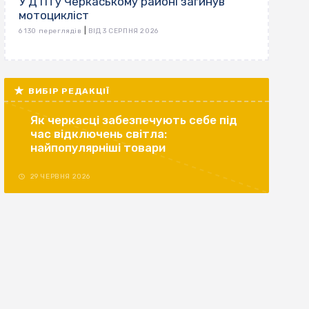
У ДТП у Черкаському районі загинув
мотоцикліст
|
6 130 переглядів
ВІД 3 СЕРПНЯ 2026
ВИБІР РЕДАКЦІЇ
Як черкасці забезпечують себе під
час відключень світла:
найпопулярніші товари
29 ЧЕРВНЯ 2026