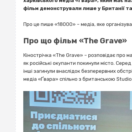
харківського медіа «Ґвара», який має на
фільм демонстрували лише у Британії та
Про це пише «18000» – медіа, яке організува
Про що фільм «The Grave»
Кінострічка «The Grave» – розповідає про ма
як російські окупанти покинули місто. Серед 
інші загинули внаслідок безперервних обстр
медіа «Ґвара» спільно з британською Studio 