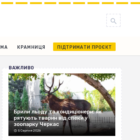
АМА
КРАМНИЦЯ
ПІДТРИМАТИ ПРОЄКТ
ВАЖЛИВО
Брили льоду та кондиціонери: як
рятують тварин від спеки у
зоопарку Черкас
5 Серпня 2026