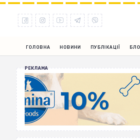
ГОЛОВНА
НОВИНИ
ПУБЛІКАЦІЇ
БЛО
РЕКЛАМА