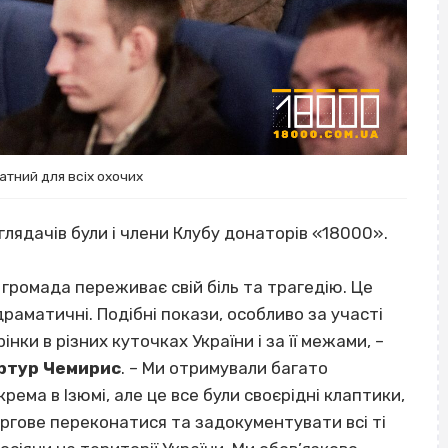
атний для всіх охочих
лядачів були і члени Клубу донаторів «18000».
 громада переживає свій біль та трагедію. Це
і драматичні. Подібні покази, особливо за участі
нки в різних куточках України і за її межами, –
Артур Чемирис
. – Ми отримували багато
окрема в Ізюмі, але це все були своєрідні клаптики,
ергове переконатися та задокументувати всі ті