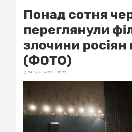
Понад сотня че
переглянули філ
злочини росіян 
(ФОТО)
24 лютого 2025, 12:22