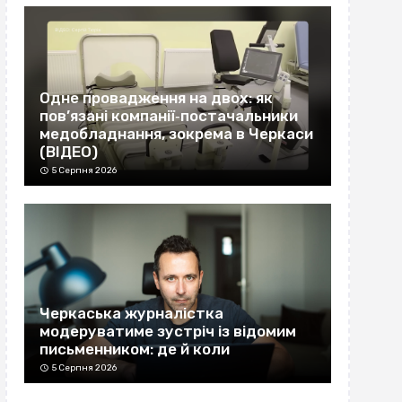
Одне провадження на двох: як
пов’язані компанії‐постачальники
медобладнання, зокрема в Черкаси
(ВІДЕО)
5 Серпня 2026
Черкаська журналістка
модеруватиме зустріч із відомим
письменником: де й коли
5 Серпня 2026