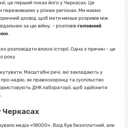
нії, це перший показ його у Черкасах. Це
и переживаємо у різних регіонах. Ми маємо
сторичний досвід, щоб мати менше розривів між
ідальних за цю війну, – розповів
головний
нко
.
о розповідати власні історії. Одна з причин – це
о року.
кутувати. Масштабні речі, які закладають у
о про надію, як правоохоронці та суспільство
користовують ДНК лабораторії, щоб здійснити
о
.
у Черкасах
зувало медіа «18000». Вхід був безоплатний, але