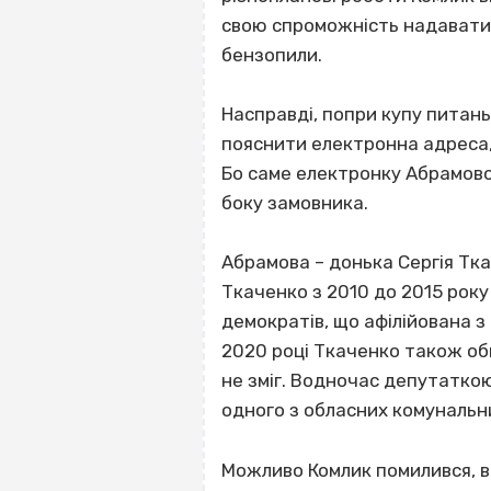
свою спроможність надавати п
бензопили.
Насправді, попри купу питань
пояснити електронна адреса,
Бо саме електронку Абрамово
боку замовника.
Абрамова – донька Сергія Тк
Ткаченко з 2010 до 2015 року
демократів, що афілійована з
2020 році Ткаченко також оби
не зміг. Водночас депутатко
одного з обласних комунальн
Можливо Комлик помилився, в