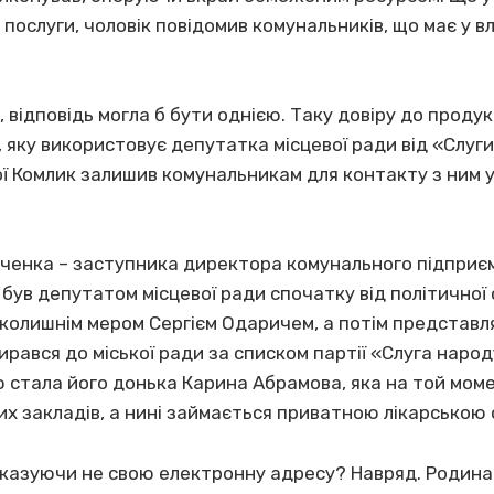
ослуги, чоловік повідомив комунальників, що має у в
, відповідь могла б бути однією. Таку довіру до прод
 яку використовує депутатка місцевої ради від «Слуг
ї Комлик залишив комунальникам для контакту з ним у
аченка – заступника директора комунального підприєм
 був депутатом місцевої ради спочатку від політичної 
 колишнім мером Сергієм Одаричем, а потім представл
рався до міської ради за списком партії «Слуга наро
ю стала його донька Карина Абрамова, яка на той мо
их закладів, а нині займається приватною лікарською
казуючи не свою електронну адресу? Навряд. Родина 