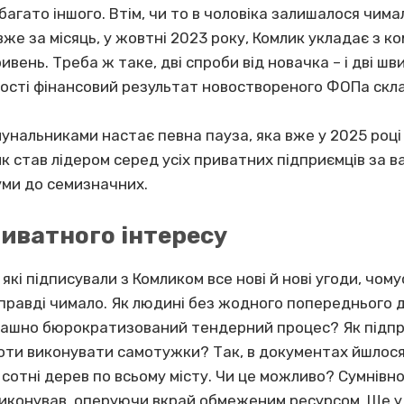
багато іншого. Втім, чи то в чоловіка залишалося чимал
вже за місяць, у жовтні 2023 року, Комлик укладає з 
ривень. Треба ж таке, дві спроби від новачка – і дві шв
льності фінансовий результат новоствореного ФОПа скла
мунальниками настає певна пауза, яка вже у 2025 році 
ик став лідером серед усіх приватних підприємців за в
суми до семизначних.
иватного інтересу
, які підписували з Комликом все нові й нові угоди, чо
справді чимало. Як людині без жодного попереднього 
трашно бюрократизований тендерний процес? Як підп
оти виконувати самотужки? Так, в документах йшлося 
отні дерев по всьому місту. Чи це можливо? Сумнівно. 
виконував, оперуючи вкрай обмеженим ресурсом. Ще у 