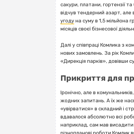
сакури, платани, гортензії та 
відчув тендерний азарт, але 
угоду
на суму в 1,5 мільйона г
місяців своєї бізнесової дія
Далі у співпраці Комлика з ко
нових замовлень. За рік Комл
«Дирекція парків», довівши 
Прикриття для пр
Іронічно, але в комунальників
жодних запитань. А їх же на
«увірватися» в складний і с
вдавалося абсолютно всі роб
наприклад, сам мав висадити с
різнопланові роботи Комлик 