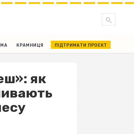
АМА
КРАМНИЦЯ
ПІДТРИМАТИ ПРОЄКТ
еш»: як
ливають
несу