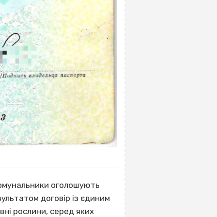
 комунальники оголошують
зультатом договір із єдиним
вні рослини, серед яких