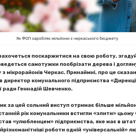
Як ФОП заробляє мільйони з черкаського бюджету
 захочеться поскаржитися на свою роботу, згаду
доведеться самотужки пообрізати дерева і догля
 з мікрорайонів Черкас. Принаймні, про це сказан
в директор комунального підприємства «Дирекція 
ї ради Геннадій Шевченко.
ик за цей сольний виступ отримає більше мільйона
останній рік комунальники встигли «злити» цьом
став «улюбленцем» підприємства, яке має в штаті
йрізноманітніші роботи одній «універсальній» люд