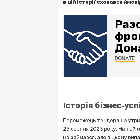
в цій історії сховався ймо
Раз
фрон
Дона
DONATE
Історія бізнес‐усп
Переможець тендера на утри
25 серпня 2023 року. На той 
не займався, але в цьому вип