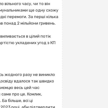
о вільного часу, чи то він
комунальниками ще одну схожу
идкі перемоги. За перші кілька
в понад 2 мільйони гривень.
виливається в цілий потік
артістю укладених угод з КП
мусь жодного разу не виникло
досвіду вдалося так швидко
риємцю весь цей час
саме про це. Комлик,
Ба більше, всі ці
2023 році, аби підтвердити