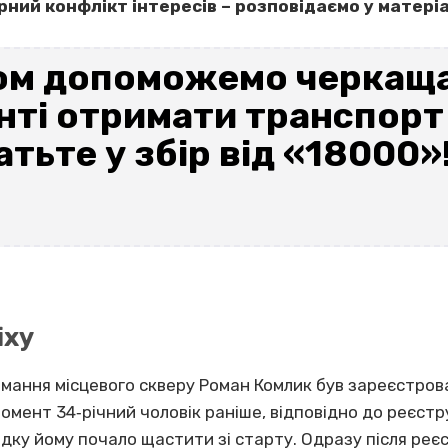
вірний конфлікт інтересів – розповідаємо у матері
ом допоможемо черкаща
ті отримати транспорт і
тьте у збір від «18000»
іху
мання місцевого скверу Роман Комлик був зареєстро
момент 34‐річний чоловік раніше, відповідно до реєстр
адку йому почало щастити зі старту. Одразу після реє