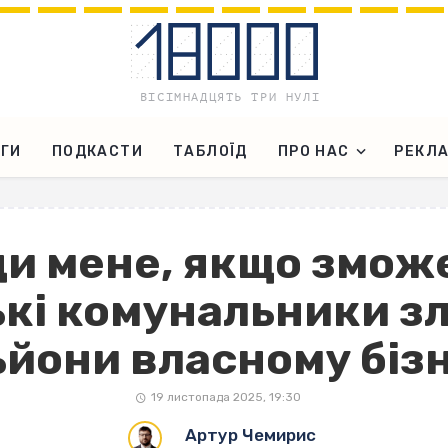
ГИ
ПОДКАСТИ
ТАБЛОЇД
ПРО НАС
РЕКЛ
и мене, якщо змож
ькі комунальники з
ьйони власному біз
19 листопада 2025, 19:30
Артур Чемирис