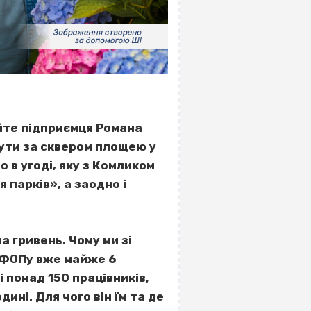
йте підприємця Романа
нути за сквером площею у
о в угоді, яку з Комликом
парків», а заодно і
 гривень. Чому ми зі
у ФОПу вже майже 6
 понад 150 працівників,
ині. Для чого він їм та де