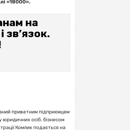
алі «18000».
нам на
 зв’язок.
!
ваний приватним підприємцем
у юридичних осіб, бізнесом
страції Комлик подається на