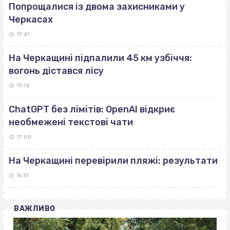
Попрощалися із двома захисниками у
Черкасах
17:41
На Черкащині підпалили 45 км узбіччя:
вогонь дістався лісу
17:18
ChatGPT без лімітів: OpenAI відкриє
необмежені текстові чати
17:00
На Черкащині перевірили пляжі: результати
16:31
ВАЖЛИВО