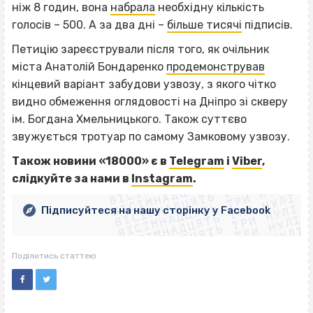
ніж 8 годин, вона
набрала
необхідну кількість
голосів – 500. А за два дні –
більше тисячі
підписів.
Петицію зареєстрували після того, як очільник
міста Анатолій Бондаренко
продемонстрував
кінцевий варіант забудови узвозу, з якого чітко
видно обмеження оглядовості на Дніпро зі скверу
ім. Богдана Хмельницького. Також суттєво
звужується тротуар по самому Замковому узвозу.
ВІСІМНАДЦЯТЬ ТРИ НУЛІ
Також новини «18000» є в
Telegram
і
Viber
,
ВІСІМНАДЦЯТЬ ТРИ НУЛІ
ВІСІМНАДЦЯТЬ ТРИ НУЛІ
слідкуйте за нами
в
Instagram
.
ВІСІМНАДЦЯТЬ ТРИ НУЛІ
ВІСІМНАДЦЯТЬ ТРИ НУЛІ
ВІСІМНАДЦЯТЬ ТРИ НУЛІ
Підписуйтеся на нашу сторінку у Facebook
ВІСІМНАДЦЯТЬ ТРИ НУЛІ
ВІСІМНАДЦЯТЬ ТРИ НУЛІ
Поділитись статтею