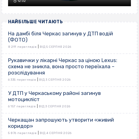
12:02
НАЙБІЛЬШЕ ЧИТАЮТЬ
На дамбі біля Черкас загинув у ДТП водій
(ФОТО)
|
8 291 переглядів
ВІД 5 СЕРПНЯ 2026
Рукавички у лікарні Черкас за ціною Lexus:
схема не зникла, вона просто переїхала –
розслідування
|
6 335 переглядів
ВІД 3 СЕРПНЯ 2026
У ДТП у Черкаському районі загинув
мотоцикліст
|
6 157 переглядів
ВІД 3 СЕРПНЯ 2026
Черкащан запрошують утворити «живий
коридор»
|
5 876 переглядів
ВІД 4 СЕРПНЯ 2026