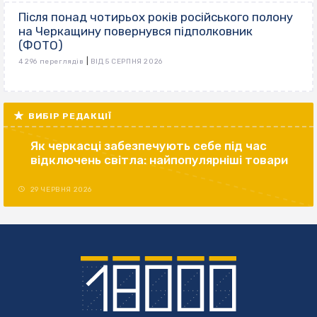
Після понад чотирьох років російського полону
на Черкащину повернувся підполковник
(ФОТО)
|
4 296 переглядів
ВІД 5 СЕРПНЯ 2026
ВИБІР РЕДАКЦІЇ
Як черкасці забезпечують себе під час
відключень світла: найпопулярніші товари
29 ЧЕРВНЯ 2026