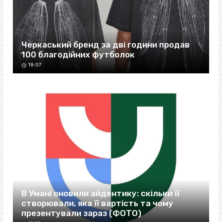
Черкаський бренд за дві години продав
100 благодійних футболок
18:07
В Умані оновили айдентику: скільки її
створювали, яка її вартість та чому
презентували зараз (ФОТО)