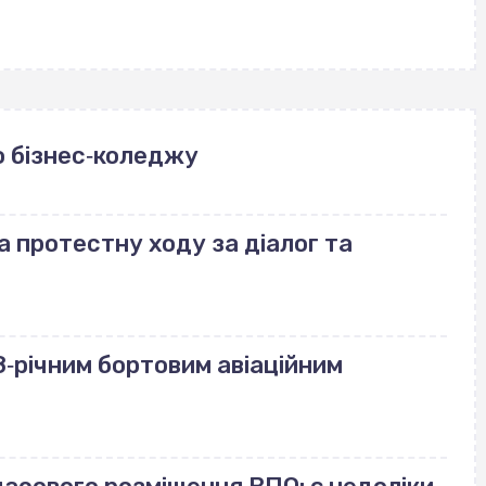
 бізнес‐коледжу
а протестну ходу за діалог та
‐річним бортовим авіаційним