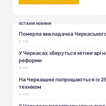
ОСТАННІ НОВИНИ
Померла викладачка Черкаського
13:35
У Черкасах зберуться мітингарі н
реформи
13:19
На Черкащині попрощаються із 28
техніком
13:00