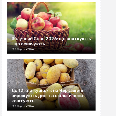
Яблучний Спас 2026: що святкують
і що освячують
6 Серпня 2026
До 12 кг з куща: як на Черкащині
вирощують дині та скільки вони
коштують
6 Серпня 2026