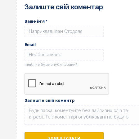
Залиште свій коментар
Ваше ім'я
*
Email
Залиште свій коментр