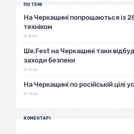
ПО ТЕМІ
На Черкащині попрощаються із 28
техніком
13:00
Ше.Fest на Черкащині таки відбу
заходи безпеки
10:00
На Черкащині по російській цілі 
07:44
КОМЕНТАРІ