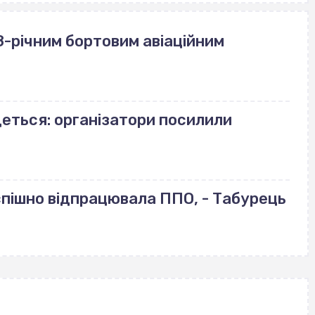
-річним бортовим авіаційним
деться: організатори посилили
успішно відпрацювала ППО, - Табурець