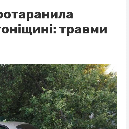
протаранила
тоніщині: травми