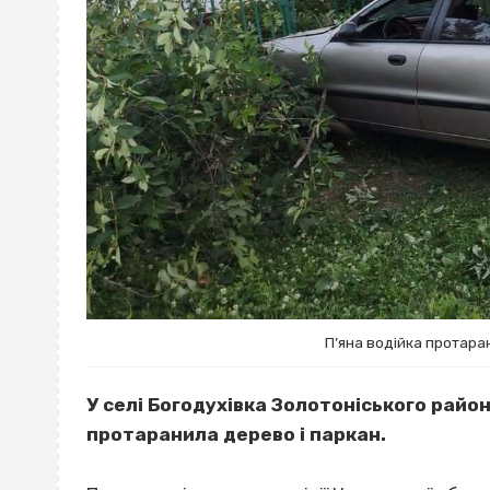
П’яна водійка протара
У селі Богодухівка Золотоніського райо
протаранила дерево і паркан.