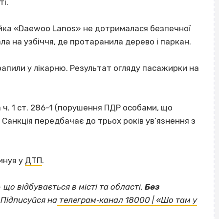
ті.
ійка «Daewoo Lanos» не дотрималася безпечної
ала на узбіччя, де протаранила дерево і паркан.
рапили у лікарню. Результат огляду пасажирки на
 ч. 1 ст. 286–1 (порушення ПДР особами, що
 Санкція передбачає до трьох років ув’язнення з
инув у
ДТП
.
— що відбувається в місті та області.
Без
Підписуйся на
телеграм‐канал 18000 | «Шо там у