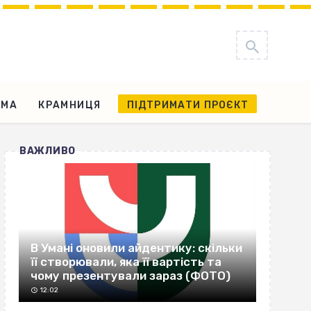
АМА
КРАМНИЦЯ
ПІДТРИМАТИ ПРОЄКТ
ВАЖЛИВО
В Умані оновили айдентику: скільки
її створювали, яка її вартість та
чому презентували зараз (ФОТО)
12:02