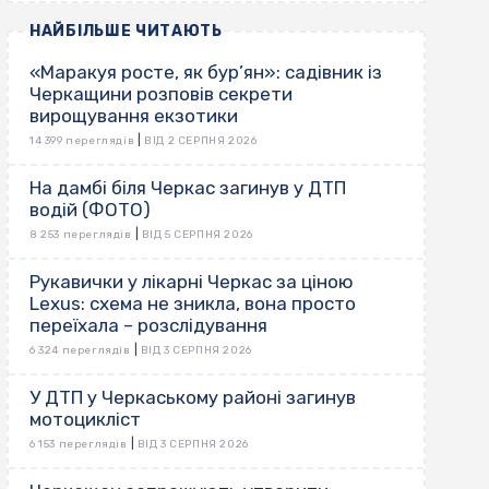
НАЙБІЛЬШЕ ЧИТАЮТЬ
«Маракуя росте, як бур’ян»: садівник із
Черкащини розповів секрети
вирощування екзотики
|
14 399 переглядів
ВІД 2 СЕРПНЯ 2026
На дамбі біля Черкас загинув у ДТП
водій (ФОТО)
|
8 253 переглядів
ВІД 5 СЕРПНЯ 2026
Рукавички у лікарні Черкас за ціною
Lexus: схема не зникла, вона просто
переїхала – розслідування
|
6 324 переглядів
ВІД 3 СЕРПНЯ 2026
У ДТП у Черкаському районі загинув
мотоцикліст
|
6 153 переглядів
ВІД 3 СЕРПНЯ 2026