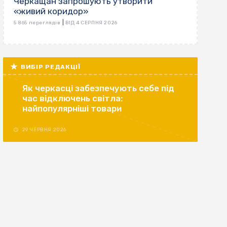
Черкащан запрошують утворити
«живий коридор»
|
5 865 переглядів
ВІД 4 СЕРПНЯ 2026
ВИБІР РЕДАКЦІЇ
Як черкасці забезпечують себе під
час відключень світла:
найпопулярніші товари
29 ЧЕРВНЯ 2026