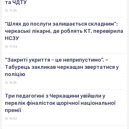
та ЧДТУ
17:33
“Шлях до послуги залишається складним”:
черкаські лікарні, де роблять КТ, перевірила
НСЗУ
17:02
“Закриті укриття – це неприпустимо”, –
Табурець закликав черкащан звертатися у
поліцію
16:35
Три педагогині з Черкащини увійшли у
перелік фіналісток щорічної національної
премії
16:22