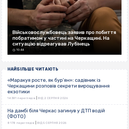
Військовослужбовець заявив про побиття
побратимом у частині на Черкащині. На
ситуацію відреагував Лубінець
10:44
НАЙБІЛЬШЕ ЧИТАЮТЬ
«Маракуя росте, як бур’ян»: садівник із
Черкащини розповів секрети вирощування
екзотики
|
14 381 переглядів
ВІД 2 СЕРПНЯ 2026
На дамбі біля Черкас загинув у ДТП водій
(ФОТО)
|
8 178 переглядів
ВІД 5 СЕРПНЯ 2026