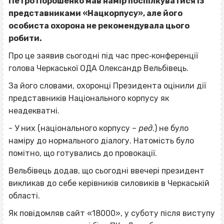
Петро Порошенко мав намір поспілкуватися із
представниками «Нацкорпусу», але його
особиста охорона не рекомендувала цього
робити.
Про це заявив сьогодні під час прес‐конференції
голова Черкаської ОДА Олександр Вельбівець.
За його словами, охоронці Президента оцінили дії
представників Національного корпусу як
неадекватні.
- У них (національного корпусу –
ред
.) не було
наміру до нормального діалогу. Натомість було
помітно, що готувались до провокації.
Вельбівець додав, що сьогодні ввечері президент
викликав до себе керівників силовиків в Черкаській
області.
Як повідомляв сайт «18000», у суботу після виступу