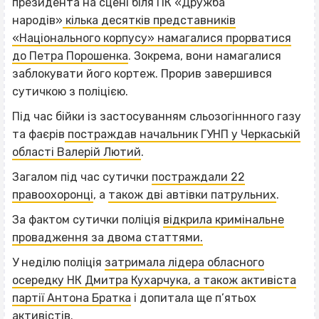
президента на сцені біля ПК «Дружба
народів»
кілька десятків представників
«Національного корпусу» намагалися прорватися
до Петра Порошенка
. Зокрема, вони намагалися
заблокувати його кортеж. Прорив завершився
сутичкою з поліцією.
Під час бійки із застосуванням сльозогіннного газу
та фаєрів
постраждав начальник ГУНП у Черкаській
області Валерій Лютий
.
Загалом під час сутички
постраждали 22
правоохоронці
, а
також дві автівки патрульних
.
За фактом сутички поліція
відкрила кримінальне
провадження за двома статтями.
У неділю поліція
затримала лідера обласного
осередку НК Дмитра Кухарчука, а також активіста
партії Антона Братка
і допитала ще п’ятьох
активістів.