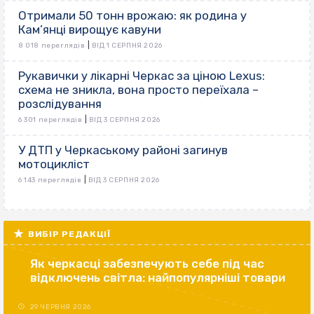
Отримали 50 тонн врожаю: як родина у
Кам’янці вирощує кавуни
|
8 018 переглядів
ВІД 1 СЕРПНЯ 2026
Рукавички у лікарні Черкас за ціною Lexus:
схема не зникла, вона просто переїхала –
розслідування
|
6 301 переглядів
ВІД 3 СЕРПНЯ 2026
У ДТП у Черкаському районі загинув
мотоцикліст
|
6 143 переглядів
ВІД 3 СЕРПНЯ 2026
ВИБІР РЕДАКЦІЇ
Як черкасці забезпечують себе під час
відключень світла: найпопулярніші товари
29 ЧЕРВНЯ 2026