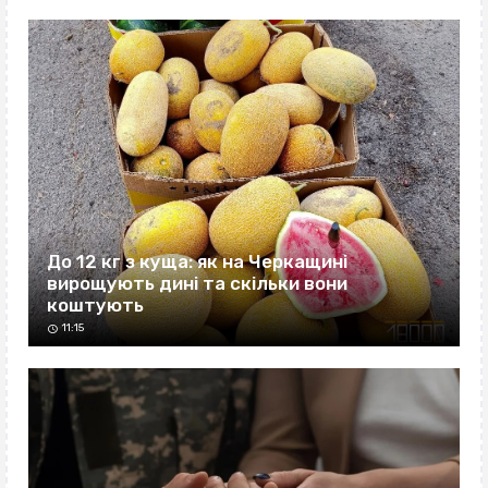
До 12 кг з куща: як на Черкащині
вирощують дині та скільки вони
коштують
11:15