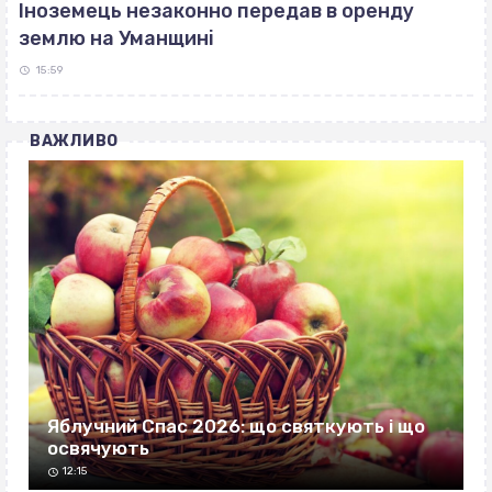
Іноземець незаконно передав в оренду
землю на Уманщині
15:59
ВАЖЛИВО
Яблучний Спас 2026: що святкують і що
освячують
12:15