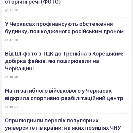
сторічні речі (ФОТО)
20:01
У Черкасах профінансують обстеження
будинку, пошкодженого російським дроном
19:00
Від ШІ‐фото з ТЦК до Тренкіна з Корецьким:
добірка фейків, які поширювали на
Черкащині
18:38
Мати загиблого військового у Черкасах
відкрила спортивно‐реабілітаційний центр
18:05
Оприлюднили перелік популярних
університетів країни: на яких позиціях ЧНУ