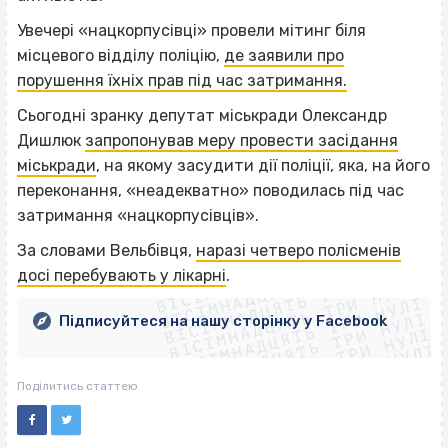
Увечері «нацкорпусівці» провели мітинг біля
місцевого відділу поліцію,
де заявили про
порушення їхніх прав під час затримання.
Сьогодні зранку депутат міськради Олександр
Дишлюк
запропонував меру провести засідання
міськради
, на якому засудити дії поліції, яка, на його
переконання, «неадекватно» поводилась під час
затримання «нацкорпусівців».
ВІСІМНАДЦЯТЬ ТРИ НУЛІ
За словами Вельбівця,
наразі четверо полісменів
ВІСІМНАДЦЯТЬ ТРИ НУЛІ
ВІСІМНАДЦЯТЬ ТРИ НУЛІ
досі перебувають у лікарні
.
ВІСІМНАДЦЯТЬ ТРИ НУЛІ
ВІСІМНАДЦЯТЬ ТРИ НУЛІ
ВІСІМНАДЦЯТЬ ТРИ НУЛІ
Підписуйтеся на нашу сторінку у Facebook
ВІСІМНАДЦЯТЬ ТРИ НУЛІ
ВІСІМНАДЦЯТЬ ТРИ НУЛІ
Поділитись статтею