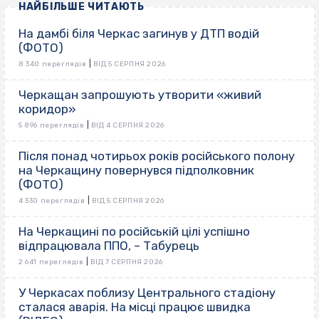
НАЙБІЛЬШЕ ЧИТАЮТЬ
На дамбі біля Черкас загинув у ДТП водій
(ФОТО)
|
8 340 переглядів
ВІД 5 СЕРПНЯ 2026
Черкащан запрошують утворити «живий
коридор»
|
5 896 переглядів
ВІД 4 СЕРПНЯ 2026
Після понад чотирьох років російського полону
на Черкащину повернувся підполковник
(ФОТО)
|
4 330 переглядів
ВІД 5 СЕРПНЯ 2026
На Черкащині по російській цілі успішно
відпрацювала ППО, – Табурець
|
2 641 переглядів
ВІД 7 СЕРПНЯ 2026
У Черкасах поблизу Центрального стадіону
сталася аварія. На місці працює швидка