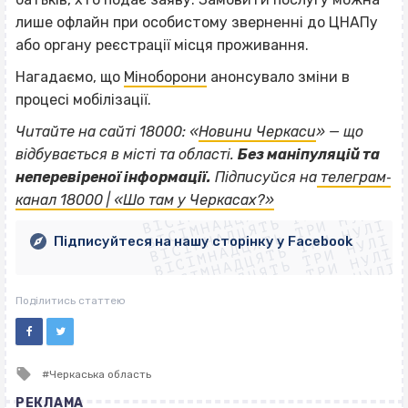
лише офлайн при особистому зверненні до ЦНАПу
або органу реєстрації місця проживання.
Нагадаємо, що
Міноборони
анонсувало зміни в
процесі мобілізації.
Читайте на сайті 18000: «
Новини Черкаси
» — що
відбувається в місті та області.
Без маніпуляцій та
ВІСІМНАДЦЯТЬ ТРИ НУЛІ
неперевіреної інформації.
Підписуйся на
телеграм‐
ВІСІМНАДЦЯТЬ ТРИ НУЛІ
ВІСІМНАДЦЯТЬ ТРИ НУЛІ
канал 18000 | «Шо там у Черкасах?»
ВІСІМНАДЦЯТЬ ТРИ НУЛІ
ВІСІМНАДЦЯТЬ ТРИ НУЛІ
ВІСІМНАДЦЯТЬ ТРИ НУЛІ
Підписуйтеся на нашу сторінку у Facebook
ВІСІМНАДЦЯТЬ ТРИ НУЛІ
ВІСІМНАДЦЯТЬ ТРИ НУЛІ
Поділитись статтею
Tagged
Черкаська область
with
РЕКЛАМА