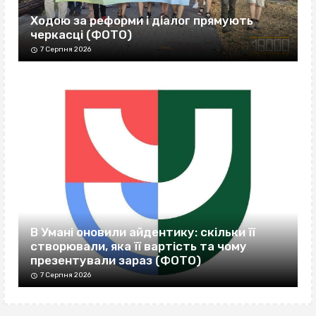
Ходою за реформи і діалог прямують
черкасці (ФОТО)
7 Серпня 2026
В Умані оновили айдентику: скільки її
створювали, яка її вартість та чому
презентували зараз (ФОТО)
7 Серпня 2026