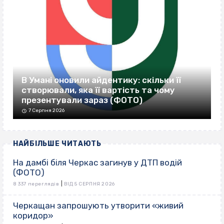
В Умані оновили айдентику: скільки її
створювали, яка її вартість та чому
презентували зараз (ФОТО)
7 Серпня 2026
НАЙБІЛЬШЕ ЧИТАЮТЬ
На дамбі біля Черкас загинув у ДТП водій
(ФОТО)
|
8 337 переглядів
ВІД 5 СЕРПНЯ 2026
Черкащан запрошують утворити «живий
коридор»