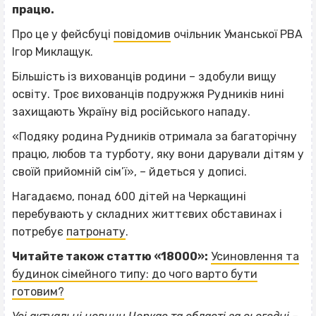
працю.
Про це у фейсбуці
повідомив
очільник Уманської РВА
Ігор Миклащук.
Більшість із вихованців родини – здобули вищу
освіту. Троє вихованців подружжя Рудників нині
захищають Україну від російського нападу.
«Подяку родина Рудників отримала за багаторічну
працю, любов та турботу, яку вони дарували дітям у
своїй прийомній сім’ї», – йдеться у дописі.
Нагадаємо, понад 600 дітей на Черкащині
перебувають у складних життєвих обставинах і
потребує
патронату
.
Читайте також статтю «18000»:
Усиновлення та
будинок сімейного типу: до чого варто бути
готовим?