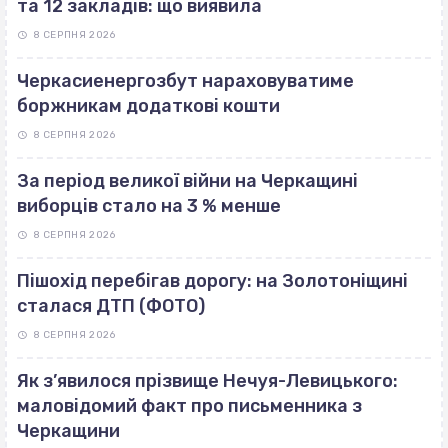
та 12 закладів: що виявила
8 СЕРПНЯ 2026
Черкасиенергозбут нараховуватиме
боржникам додаткові кошти
8 СЕРПНЯ 2026
За період великої війни на Черкащині
виборців стало на 3 % менше
8 СЕРПНЯ 2026
Пішохід перебігав дорогу: на Золотоніщині
сталася ДТП (ФОТО)
8 СЕРПНЯ 2026
Як з’явилося прізвище Нечуя-Левицького:
маловідомий факт про письменника з
Черкащини