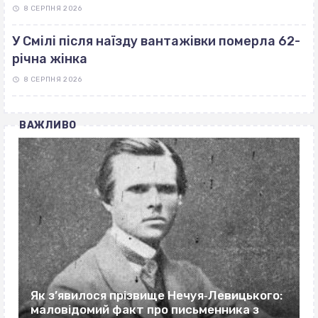
8 СЕРПНЯ 2026
У Смілі після наїзду вантажівки померла 62-
річна жінка
8 СЕРПНЯ 2026
ВАЖЛИВО
Як з’явилося прізвище Нечуя‐Левицького:
маловідомий факт про письменника з