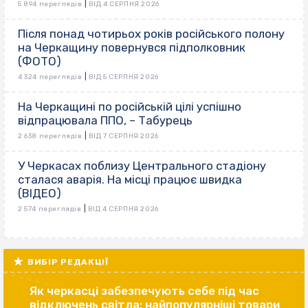
|
5 894 переглядів
ВІД 4 СЕРПНЯ 2026
Після понад чотирьох років російського полону
на Черкащину повернувся підполковник
(ФОТО)
|
4 324 переглядів
ВІД 5 СЕРПНЯ 2026
На Черкащині по російській цілі успішно
відпрацювала ППО, – Табурець
|
2 638 переглядів
ВІД 7 СЕРПНЯ 2026
У Черкасах поблизу Центрального стадіону
сталася аварія. На місці працює швидка
(ВІДЕО)
|
2 574 переглядів
ВІД 4 СЕРПНЯ 2026
ВИБІР РЕДАКЦІЇ
Як черкасці забезпечують себе під час
відключень світла: найпопулярніші товари