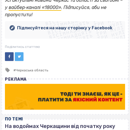
Усі актуальні новини Черкас та області за сьогодні –
ВІСІМНАДЦЯТЬ ТРИ НУЛІ
у
вайбер‐каналі «18000»
. Підписуйся, аби не
ВІСІМНАДЦЯТЬ ТРИ НУЛІ
ВІСІМНАДЦЯТЬ ТРИ НУЛІ
пропустити!
ВІСІМНАДЦЯТЬ ТРИ НУЛІ
ВІСІМНАДЦЯТЬ ТРИ НУЛІ
ВІСІМНАДЦЯТЬ ТРИ НУЛІ
Підписуйтеся на нашу сторінку у Facebook
ВІСІМНАДЦЯТЬ ТРИ НУЛІ
ВІСІМНАДЦЯТЬ ТРИ НУЛІ
Поділитись статтею
Tagged
Черкаська область
with
РЕКЛАМА
ПО ТЕМІ
На водоймах Черкащини від початку року