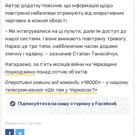
Автор додатку пояснив, що інформацію щодо
повітряної небезпеки отримують від оперативних
чергових в кожній області.
- Ми інтегрувалися на ці пульти, дали їм доступ до
нашої системи. І вони вмикають повітряну тривогу.
Наразі це три типи, найближчим часом додамо
хімічну і ядерну, – зазначив Стапан Танасійчук.
Нагадаємо, за п’ять місяців війни на Черкащині
пошкоджено
понад сотню об’єктів.
ВІСІМНАДЦЯТЬ ТРИ НУЛІ
Оперативні новини від команди «18000» – у нашому
ВІСІМНАДЦЯТЬ ТРИ НУЛІ
ВІСІМНАДЦЯТЬ ТРИ НУЛІ
телеграм‐каналі «Шо там у Черкасах?»
ВІСІМНАДЦЯТЬ ТРИ НУЛІ
ВІСІМНАДЦЯТЬ ТРИ НУЛІ
ВІСІМНАДЦЯТЬ ТРИ НУЛІ
Підписуйтеся на нашу сторінку у Facebook
ВІСІМНАДЦЯТЬ ТРИ НУЛІ
ВІСІМНАДЦЯТЬ ТРИ НУЛІ
Поділитись статтею