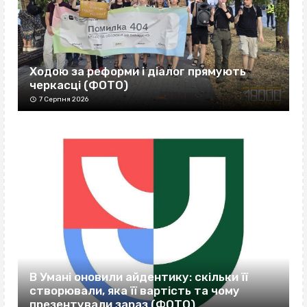
Ходою за реформи і діалог прямують
черкасці (ФОТО)
7 Серпня 2026
В Умані оновили айдентику: скільки її
створювали, яка її вартість та чому
презентували зараз (ФОТО)