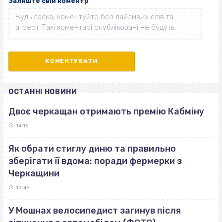
Залиште свій коментр
ОСТАННІ НОВИНИ
Двоє черкащан отримають премію Кабміну
14:15
Як обрати стиглу диню та правильно
зберігати її вдома: поради фермерки з
Черкащини
12:45
У Мошнах велосипедист загинув після