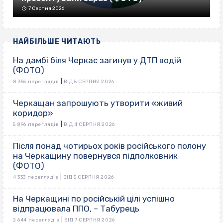
7 Серпня 2026
НАЙБІЛЬШЕ ЧИТАЮТЬ
На дамбі біля Черкас загинув у ДТП водій
(ФОТО)
|
8 355 переглядів
ВІД 5 СЕРПНЯ 2026
Черкащан запрошують утворити «живий
коридор»
|
5 896 переглядів
ВІД 4 СЕРПНЯ 2026
Після понад чотирьох років російського полону
на Черкащину повернувся підполковник
(ФОТО)
|
4 333 переглядів
ВІД 5 СЕРПНЯ 2026
На Черкащині по російській цілі успішно
відпрацювала ППО, – Табурець
|
2 644 переглядів
ВІД 7 СЕРПНЯ 2026