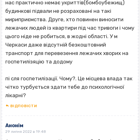
нас практично немає укриттів(бомбоубежищ)
будинкові підвали не розраховані на такі
мириприємства. Друге, хто повинен виносити
лежачих людей із квартири під час тривоги і чому
цього ніде не робиться, в жодні області. У м
Черкаси даже відсутній безкоштовний
транспорт для перевезення лежачих хворих на
госпетилізяцію та додому
пі сля госпетилізації. Чому?. Це місцева влада так
чітко турбується здати тебе до психологічної
лікарні?
ВІДПОВІCТИ
Анонім
29 липня 2022 в 19:48