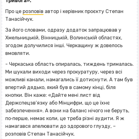
тривога».
Про це
розповів
автор і керівник проєкту Степан
Танасійчук.
За його словами, одразу додаток запрацював у
Хмельницькій, Вінницькій, Волинській областях,
згодом долучилися інші. Черкащину ж довелось
вмовляти.
- Черкаська область опиралась, тиждень трималась.
Ми шукали виходи через прокуратуру, через всі
можливі канали, намагались її дотиснути. А там був
впертий дядько, який був в самому кінці, біля
кнопки. Він каже: «Дайте мені лист від
Держспецзв’язку або Мінцифри, що це їхнє
забезпечення». А вони на баланс нічого не беруть,
по‐перше, немає коли, це треба різні аудити. Я ж
намагався апелювати до здорового глузду, –
розповів Степан Танасійчук.