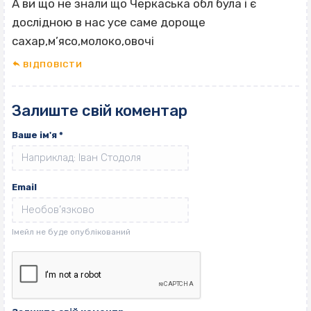
А ви що не знали що Черкаська обл була і є
дослідною в нас усе саме дороще
сахар,м’ясо,молоко,овочі
ВІДПОВІCТИ
Залиште свій коментар
Ваше ім'я
*
Email