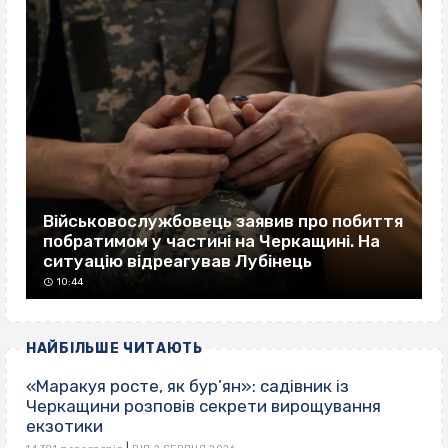
Військовослужбовець заявив про побиття
побратимом у частині на Черкащині. На
ситуацію відреагував Лубінець
10:44
НАЙБІЛЬШЕ ЧИТАЮТЬ
«Маракуя росте, як бур’ян»: садівник із
Черкащини розповів секрети вирощування
екзотики