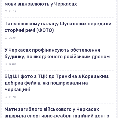
мови відновлюють у Черкасах
21:02
Тальнівському палацу Шувалових передали
сторічні речі (ФОТО)
20:01
У Черкасах профінансують обстеження
будинку, пошкодженого російським дроном
19:00
Від ШІ‐фото з ТЦК до Тренкіна з Корецьким:
добірка фейків, які поширювали на
Черкащині
18:38
Мати загиблого військового у Черкасах
відкрила спортивно‐реабілітаційний центр