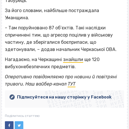
Табурець.
За його словами, найбільше постраждала
Уманщина.
- Там поруйновано 87 об’єктів. Такі наслідки
спричинені тим, що агресор поцілив у військову
частину, де зберігалися боєприпаси, що
здетонували, – додав начальник Черкаської ОВА.
Нагадаємо, на Черкащині
знайшли
ще 120
вибухонебезпечних предметів.
ВІСІМНАДЦЯТЬ ТРИ НУЛІ
Оперативно повідомляємо про новини й повітряні
ВІСІМНАДЦЯТЬ ТРИ НУЛІ
ВІСІМНАДЦЯТЬ ТРИ НУЛІ
тривоги. Наш вайбер‐канал
ТУТ
ВІСІМНАДЦЯТЬ ТРИ НУЛІ
ВІСІМНАДЦЯТЬ ТРИ НУЛІ
ВІСІМНАДЦЯТЬ ТРИ НУЛІ
Підписуйтеся на нашу сторінку у Facebook
ВІСІМНАДЦЯТЬ ТРИ НУЛІ
ВІСІМНАДЦЯТЬ ТРИ НУЛІ
Поділитись статтею