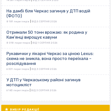
|
14 381 переглядів
ВІД 2 СЕРПНЯ 2026
На дамбі біля Черкас загинув у ДТП водій
(ФОТО)
|
8 181 переглядів
ВІД 5 СЕРПНЯ 2026
Отримали 50 тонн врожаю: як родина у
Кам’янці вирощує кавуни
|
8 018 переглядів
ВІД 1 СЕРПНЯ 2026
Рукавички у лікарні Черкас за ціною Lexus:
схема не зникла, вона просто переїхала –
розслідування
|
6 301 переглядів
ВІД 3 СЕРПНЯ 2026
У ДТП у Черкаському районі загинув
мотоцикліст
|
6 143 переглядів
ВІД 3 СЕРПНЯ 2026
ВИБІР РЕДАКЦІЇ