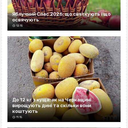
Яблучний Спас 2026: що святкують і що
освячують
12:15
До 12 кг з куща: як на Черкащині
вирощують дині та скільки вони
коштують
11:15