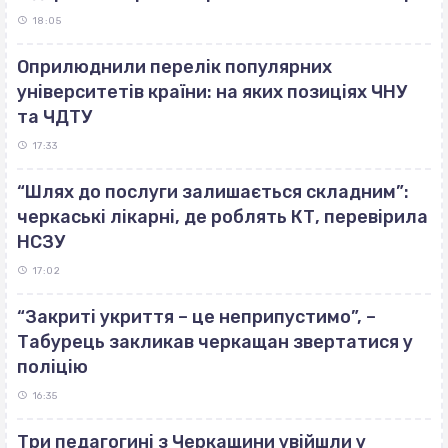
18:05
Оприлюднили перелік популярних
університетів країни: на яких позиціях ЧНУ
та ЧДТУ
17:33
“Шлях до послуги залишається складним”:
черкаські лікарні, де роблять КТ, перевірила
НСЗУ
17:02
“Закриті укриття – це неприпустимо”, –
Табурець закликав черкащан звертатися у
поліцію
16:35
Три педагогині з Черкащини увійшли у