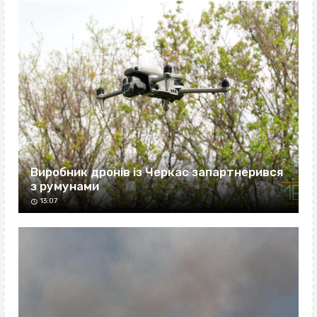
Виробник дронів із Черкас запартнерився
з румунами
13:07