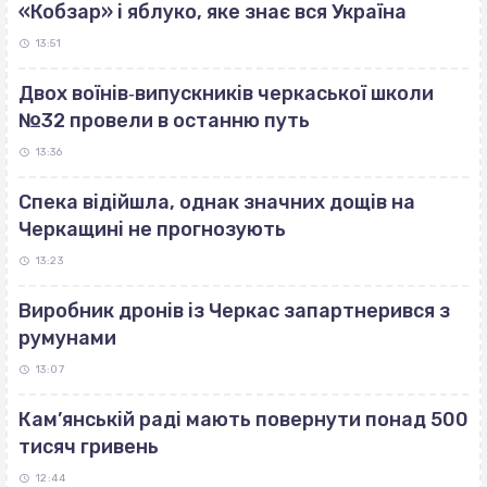
«Кобзар» і яблуко, яке знає вся Україна
13:51
Двох воїнів‐випускників черкаської школи
№32 провели в останню путь
13:36
Спека відійшла, однак значних дощів на
Черкащині не прогнозують
13:23
Виробник дронів із Черкас запартнерився з
румунами
13:07
Кам’янській раді мають повернути понад 500
тисяч гривень
12:44