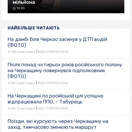
мільйона
10:20
НАЙБІЛЬШЕ ЧИТАЮТЬ
На дамбі біля Черкас загинув у ДТП водій
(ФОТО)
|
8 385 переглядів
ВІД 5 СЕРПНЯ 2026
Після понад чотирьох років російського полону
на Черкащину повернувся підполковник
(ФОТО)
|
4 364 переглядів
ВІД 5 СЕРПНЯ 2026
На Черкащині по російській цілі успішно
відпрацювала ППО, – Табурець
|
2 660 переглядів
ВІД 7 СЕРПНЯ 2026
Поїзди, які курсують через Черкащину на
захід, тимчасово змінюють маршрут