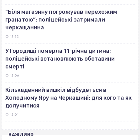
“Біля магазину погрожував перехожим
гранатою”: поліцейські затримали
черкащанина
12:22
У Городищі померла 11-річна дитина:
поліцейські встановлюють обставини
смерті
12:06
Кількаденний вишкіл відбудеться в
Холодному Яру на Черкащині: для кого та як
долучитися
12:01
ВАЖЛИВО