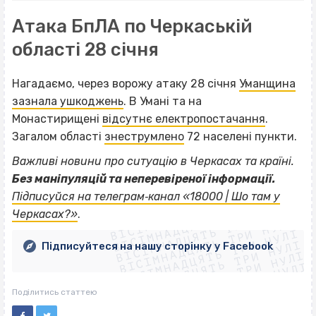
Атака БпЛА по Черкаській
області 28 січня
Нагадаємо, через ворожу атаку 28 січня
Уманщина
зазнала ушкоджень
. В Умані та на
Монастирищені
відсутнє електропостачання
.
Загалом області
знеструмлено
72 населені пункти.
Важливі новини про ситуацію в Черкасах та країні.
Без маніпуляцій та неперевіреної інформації.
ВІСІМНАДЦЯТЬ ТРИ НУЛІ
Підписуйся на телеграм‐канал «18000 | Шо там у
ВІСІМНАДЦЯТЬ ТРИ НУЛІ
ВІСІМНАДЦЯТЬ ТРИ НУЛІ
Черкасах?»
.
ВІСІМНАДЦЯТЬ ТРИ НУЛІ
ВІСІМНАДЦЯТЬ ТРИ НУЛІ
ВІСІМНАДЦЯТЬ ТРИ НУЛІ
Підписуйтеся на нашу сторінку у Facebook
ВІСІМНАДЦЯТЬ ТРИ НУЛІ
ВІСІМНАДЦЯТЬ ТРИ НУЛІ
Поділитись статтею