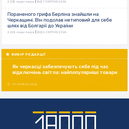
|
2 235 переглядів
ВІД 7 СЕРПНЯ 2026
Пораненого грифа Берліна знайшли на
Черкащині. Він подолав нетиповий для себе
шлях від Болгарії до України
|
2 225 переглядів
ВІД 5 СЕРПНЯ 2026
ВИБІР РЕДАКЦІЇ
Як черкасці забезпечують себе під час
відключень світла: найпопулярніші товари
29 ЧЕРВНЯ 2026