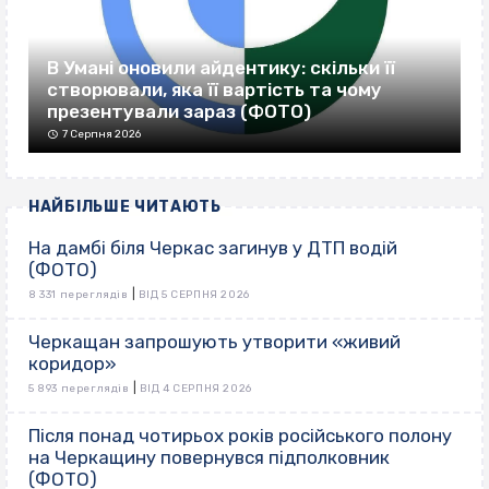
В Умані оновили айдентику: скільки її
створювали, яка її вартість та чому
презентували зараз (ФОТО)
7 Серпня 2026
НАЙБІЛЬШЕ ЧИТАЮТЬ
На дамбі біля Черкас загинув у ДТП водій
(ФОТО)
|
8 331 переглядів
ВІД 5 СЕРПНЯ 2026
Черкащан запрошують утворити «живий
коридор»
|
5 893 переглядів
ВІД 4 СЕРПНЯ 2026
Після понад чотирьох років російського полону
на Черкащину повернувся підполковник
(ФОТО)