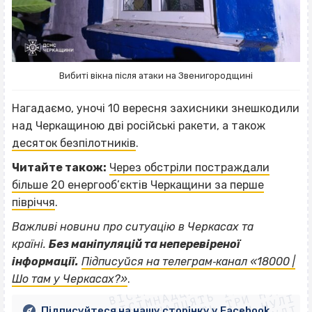
Вибиті вікна після атаки на Звенигородщині
Нагадаємо, уночі 10 вересня захисники знешкодили
над Черкащиною дві російські ракети, а також
десяток безпілотників
.
Читайте також:
Через обстріли постраждали
більше 20 енергооб’єктів Черкащини за перше
півріччя
.
Важливі новини про ситуацію в Черкасах та
країні.
Без маніпуляцій та неперевіреної
ВІСІМНАДЦЯТЬ ТРИ НУЛІ
інформації.
Підписуйся на телеграм‐канал «18000 |
ВІСІМНАДЦЯТЬ ТРИ НУЛІ
ВІСІМНАДЦЯТЬ ТРИ НУЛІ
Шо там у Черкасах?»
.
ВІСІМНАДЦЯТЬ ТРИ НУЛІ
Підписуйтеся на нашу сторінку у Facebook