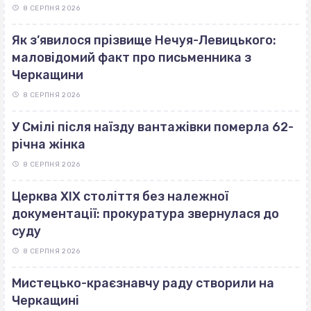
8 СЕРПНЯ 2026
Як з’явилося прізвище Нечуя-Левицького:
маловідомий факт про письменника з
Черкащини
8 СЕРПНЯ 2026
У Смілі після наїзду вантажівки померла 62-
річна жінка
8 СЕРПНЯ 2026
Церква ХІХ століття без належної
документації: прокуратура звернулася до
суду
8 СЕРПНЯ 2026
Мистецько-краєзнавчу раду створили на
Черкащині