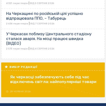
|
4 321 переглядів
ВІД 5 СЕРПНЯ 2026
На Черкащині по російській цілі успішно
відпрацювала ППО, – Табурець
|
2 634 переглядів
ВІД 7 СЕРПНЯ 2026
У Черкасах поблизу Центрального стадіону
сталася аварія. На місці працює швидка
(ВІДЕО)
|
2 573 переглядів
ВІД 4 СЕРПНЯ 2026
ВИБІР РЕДАКЦІЇ
Як черкасці забезпечують себе під час
відключень світла: найпопулярніші товари
29 ЧЕРВНЯ 2026