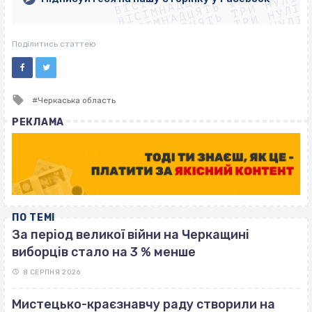
ВІСІМНАДЦЯТЬ ТРИ НУЛІ
ВІСІМНАДЦЯТЬ ТРИ НУЛІ
ВІСІМНАДЦЯТЬ ТРИ НУЛІ
ВІСІМНАДЦЯТЬ ТРИ НУЛІ
Поділитись статтею
Tagged
Черкаська область
with
РЕКЛАМА
ПО ТЕМІ
За період великої війни на Черкащині
виборців стало на 3 % менше
8 СЕРПНЯ 2026
Мистецько-краєзнавчу раду створили на