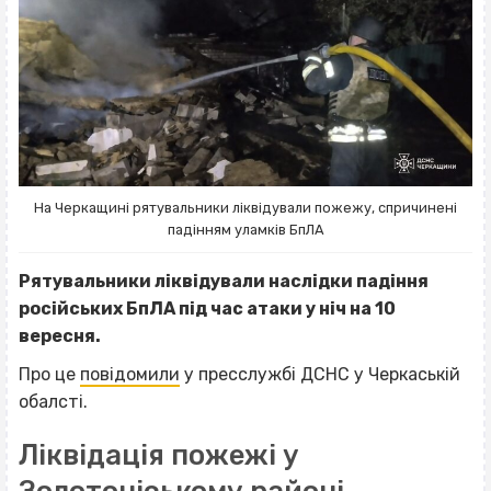
На Черкащині рятувальники ліквідували пожежу, спричинені
падінням уламків БпЛА
Рятувальники ліквідували наслідки падіння
російських БпЛА під час атаки у ніч на 10
вересня.
Про це
повідомили
у пресслужбі ДСНС у Черкаській
обалсті.
Ліквідація пожежі у