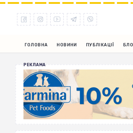
ГОЛОВНА
НОВИНИ
ПУБЛІКАЦІЇ
БЛО
РЕКЛАМА