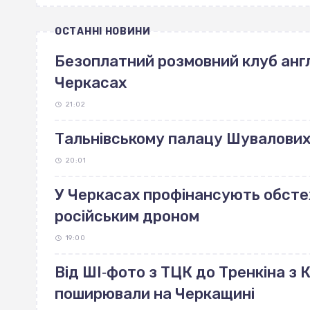
ОСТАННІ НОВИНИ
Безоплатний розмовний клуб англ
Черкасах
21:02
Тальнівському палацу Шувалових 
20:01
У Черкасах профінансують обст
російським дроном
19:00
Від ШІ‐фото з ТЦК до Тренкіна з К
поширювали на Черкащині