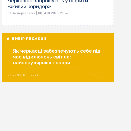
Черкащан запрошують утворити
«живий коридор»
|
5 846 переглядів
ВІД 4 СЕРПНЯ 2026
ВИБІР РЕДАКЦІЇ
Як черкасці забезпечують себе під
час відключень світла:
найпопулярніші товари
29 ЧЕРВНЯ 2026