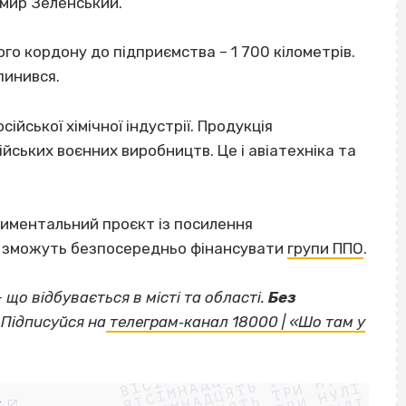
мир Зеленський.
ого кордону до підприємства – 1 700 кілометрів.
пинився.
йської хімічної індустрії. Продукція
йських воєнних виробництв. Це і авіатехніка та
иментальний проєкт із посилення
и зможуть безпосередньо фінансувати
групи ППО
.
— що відбувається в місті та області.
Без
Підписуйся на
телеграм‐канал 18000 | «Шо там у
ВІСІМНАДЦЯТЬ ТРИ НУЛІ
ВІСІМНАДЦЯТЬ ТРИ НУЛІ
ВІСІМНАДЦЯТЬ ТРИ НУЛІ
ВІСІМНАДЦЯТЬ ТРИ НУЛІ
k