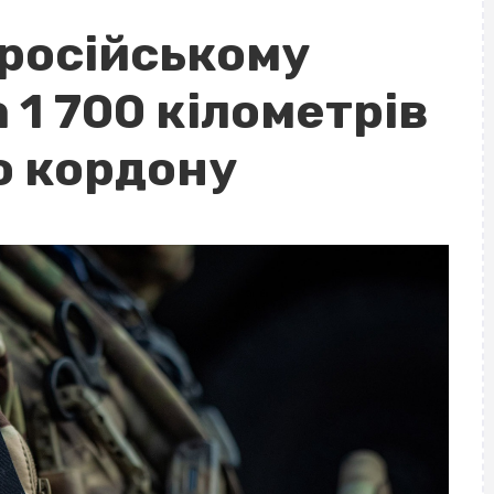
 російському
 1 700 кілометрів
о кордону