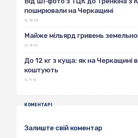
Від ШІ‐фото з ТЦК до Тренкіна з К
поширювали на Черкащині
18:38
Майже мільярд гривень земельно
14:00
До 12 кг з куща: як на Черкащині 
коштують
11:15
КОМЕНТАРІ
Залиште свій коментар