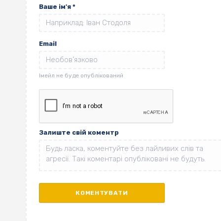
Ваше ім'я
*
Email
Залиште свій коментр