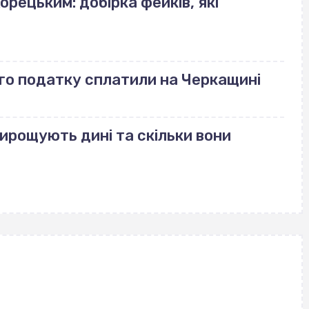
орецьким: добірка фейків, які
го податку сплатили на Черкащині
вирощують дині та скільки вони