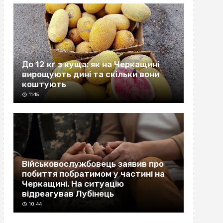
До 12 кг з куща: як на Черкащині
вирощують дині та скільки вони
коштують
11:15
Військовослужбовець заявив про
побиття побратимом у частині на
Черкащині. На ситуацію
відреагував Лубінець
10:44