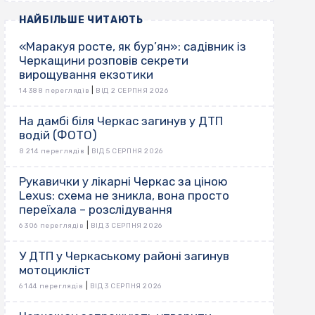
НАЙБІЛЬШЕ ЧИТАЮТЬ
«Маракуя росте, як бур’ян»: садівник із
Черкащини розповів секрети
вирощування екзотики
|
14 388 переглядів
ВІД 2 СЕРПНЯ 2026
На дамбі біля Черкас загинув у ДТП
водій (ФОТО)
|
8 214 переглядів
ВІД 5 СЕРПНЯ 2026
Рукавички у лікарні Черкас за ціною
Lexus: схема не зникла, вона просто
переїхала – розслідування
|
6 306 переглядів
ВІД 3 СЕРПНЯ 2026
У ДТП у Черкаському районі загинув
мотоцикліст
|
6 144 переглядів
ВІД 3 СЕРПНЯ 2026