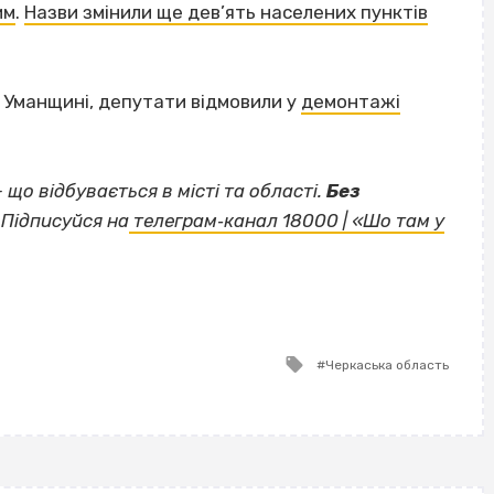
им
.
Назви змінили ще дев’ять населених пунктів
а Уманщині, депутати відмовили у
демонтажі
— що відбувається в місті та області.
Без
Підписуйся на
телеграм‐канал 18000 | «Шо там у
Tagged
Черкаська область
with