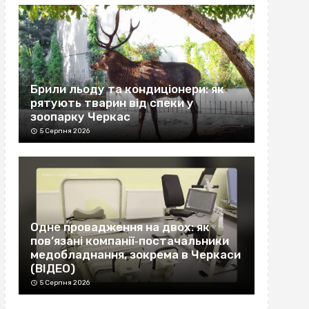
Брили льоду та кондиціонери: як
рятують тварин від спеки у
зоопарку Черкас
5 Серпня 2026
Одне провадження на двох: як
пов’язані компанії‐постачальники
медобладнання, зокрема в Черкаси
(ВІДЕО)
5 Серпня 2026