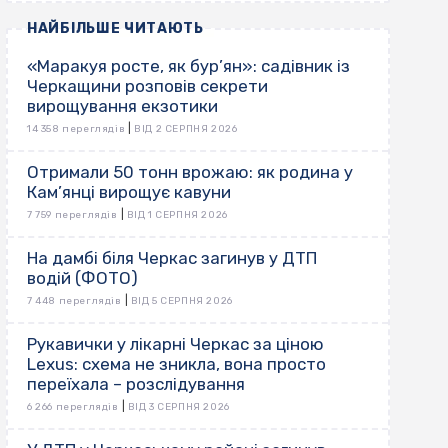
НАЙБІЛЬШЕ ЧИТАЮТЬ
«Маракуя росте, як бур’ян»: садівник із
Черкащини розповів секрети
вирощування екзотики
|
14 358 переглядів
ВІД 2 СЕРПНЯ 2026
Отримали 50 тонн врожаю: як родина у
Кам’янці вирощує кавуни
|
7 759 переглядів
ВІД 1 СЕРПНЯ 2026
На дамбі біля Черкас загинув у ДТП
водій (ФОТО)
|
7 448 переглядів
ВІД 5 СЕРПНЯ 2026
Рукавички у лікарні Черкас за ціною
Lexus: схема не зникла, вона просто
переїхала – розслідування
|
6 266 переглядів
ВІД 3 СЕРПНЯ 2026