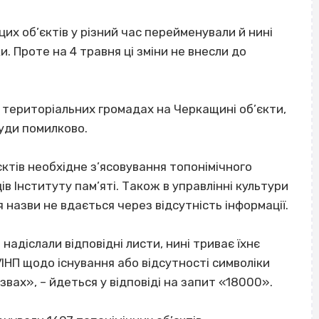
цих об’єктів у різний час перейменували й нині
и. Проте на 4 травня ці зміни не внесли до
 територіальних громадах на Черкащині об’єкти,
туди помилково.
єктів необхідне з’ясовування топонімічного
в Інституту пам’яті. Також в управлінні культури
 назви не вдається через відсутність інформації.
адіслали відповідні листи, нині триває їхнє
УІНП щодо існування або відсутності символіки
звах», – йдеться у відповіді на запит «18000».