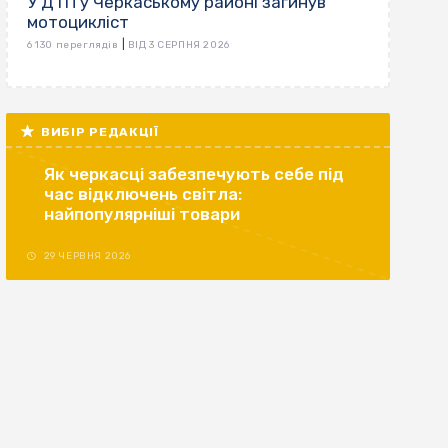
У ДТП у Черкаському районі загинув
мотоцикліст
|
6 130 переглядів
ВІД 3 СЕРПНЯ 2026
ВИБІР РЕДАКЦІЇ
Як черкасці забезпечують себе під
час відключень світла:
найпопулярніші товари
29 ЧЕРВНЯ 2026