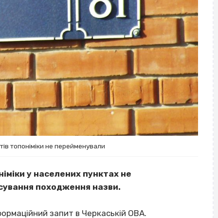
ктів топоніміки не перейменували
німіки у населених пунктах не
сування походження назви.
нформаційний запит в Черкаській ОВА.