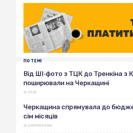
ПО ТЕМІ
Від ШІ‐фото з ТЦК до Тренкіна з К
поширювали на Черкащині
07:53
Черкащина спрямувала до бюджет
сім місяців
5 СЕРПНЯ 2026