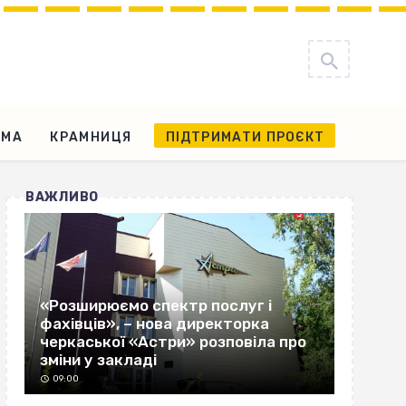
АМА
КРАМНИЦЯ
ПІДТРИМАТИ ПРОЄКТ
ВАЖЛИВО
«Розширюємо спектр послуг і
фахівців», – нова директорка
черкаської «Астри» розповіла про
зміни у закладі
09:00