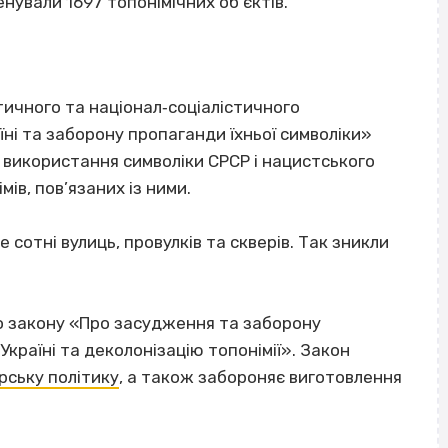
нували 1697 топонімічних об’єктів.
ичного та націонал‐соціалістичного
їні та заборону пропаганди їхньої символіки»
е використання символіки СРСР і нацистського
в, пов’язаних із ними.
е сотні вулиць, провулків та скверів. Так зникли
до закону «Про засудження та заборону
Україні та деколонізацію топонімії». Закон
рську політику
, а також забороняє виготовлення