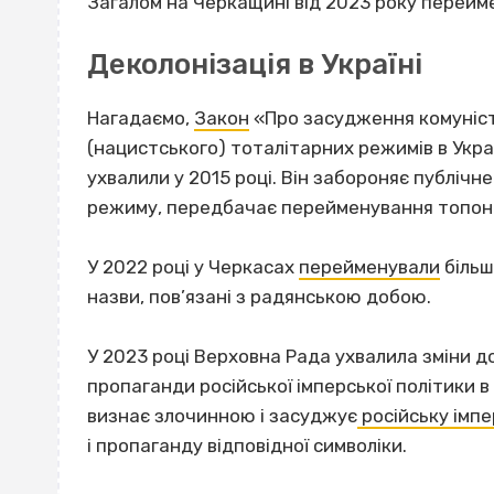
Загалом на Черкащині від 2023 року перейме
Деколонізація в Україні
Нагадаємо,
Закон
«Про засудження комуніст
(нацистського) тоталітарних режимів в Укра
ухвалили у 2015 році. Він забороняє публічн
режиму, передбачає перейменування топонімі
У 2022 році у Черкасах
перейменували
більш
назви, пов’язані з радянською добою.
У 2023 році Верховна Рада ухвалила зміни 
пропаганди російської імперської політики в 
визнає злочинною і засуджує
російську імпе
і пропаганду відповідної символіки.