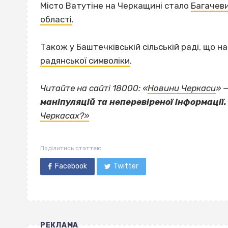
Місто Ватутіне на Черкащині стало
Багачев
області
.
Також у Баштечківській сільській раді, що н
радянської символіки
.
Читайте на сайті 18000: «
Новини Черкаси
» 
маніпуляцій та неперевіреної інформації.
Черкасах?»
Поділитись статтею
Facebook
Twitter
РЕКЛАМА