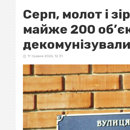
Серп, молот і зі
майже 200 об’єк
декомунізувал
11 травня 2026, 12:31