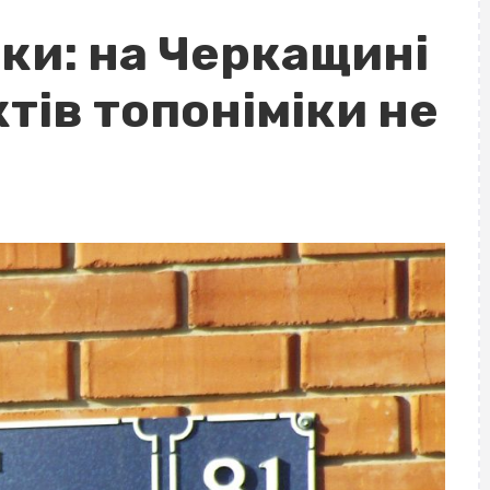
рки: на Черкащині
тів топоніміки не
и