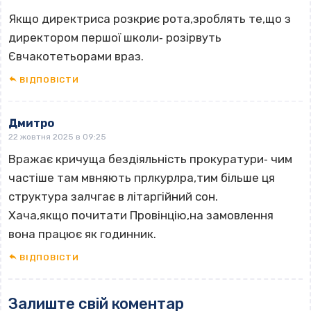
Якщо директриса розкриє рота,зроблять те,що з
директором першої школи‐ розірвуть
Євчакотетьорами враз.
ВІДПОВІCТИ
Дмитро
22 жовтня 2025 в 09:25
Вражає кричуща бездіяльність прокуратури‐ чим
частіше там мвняють прлкурлра,тим більше ця
структура залчгає в літаргійний сон.
Хача,якщо почитати Провінцію,на замовлення
вона працює як годинник.
ВІДПОВІCТИ
Залиште свій коментар