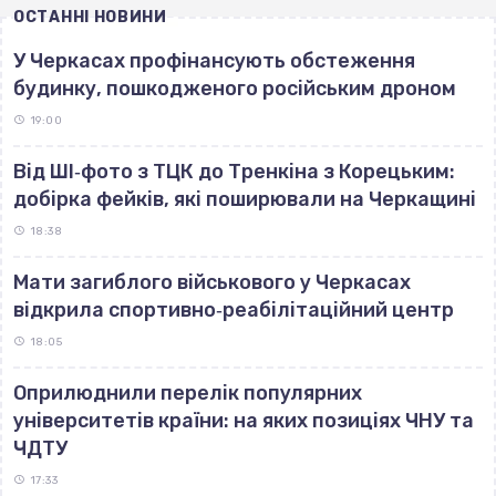
ОСТАННІ НОВИНИ
У Черкасах профінансують обстеження
будинку, пошкодженого російським дроном
19:00
Від ШІ‐фото з ТЦК до Тренкіна з Корецьким:
добірка фейків, які поширювали на Черкащині
18:38
Мати загиблого військового у Черкасах
відкрила спортивно‐реабілітаційний центр
18:05
Оприлюднили перелік популярних
університетів країни: на яких позиціях ЧНУ та
ЧДТУ
17:33