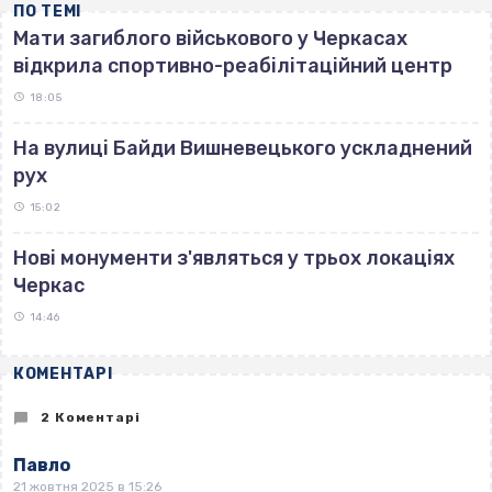
ПО ТЕМІ
Мати загиблого військового у Черкасах
відкрила спортивно-реабілітаційний центр
18:05
На вулиці Байди Вишневецького ускладнений
рух
15:02
Нові монументи з'являться у трьох локаціях
Черкас
14:46
КОМЕНТАРІ
2 Коментарі
Павло
21 жовтня 2025 в 15:26