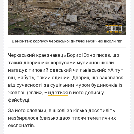
Демонтаж корпусу черкаської дитячої музичної школи №1
Черкаський краєзнавець Борис Юхно писав, що
такий дворик між корпусами музичної школи
нагадує типовий одеський чи львівський: «А тут
він, мабуть, такий єдиний. Дворик, що заховався
від сучасності за суцільним муром будиночків із
жовтої цегли», –
йдеться
в його дописі у
фейсбуці.
За його словами, в школі за кілька десятиліть
назбиралося близько двох тисяч тематичних
експонатів.