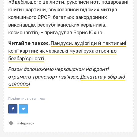
«Здебільшого це листи, рукописи нот, подаровані
книги і картини, звукозаписи відомих митців
колишнього СРСР, багатьох закордонних
виконавців, республіканських керівників,
космонавтів, – пригадував Борис Юхно.
Читайте також.
Пандуси, аудіогіди й тактильні
копії картин: як черкаські музеї рухаються до
безбар’єрності
.
Разом допоможемо черкащанам на фронті
отримати транспорт і зв’язок.
Донатьте у збір від
«18000»
!
Поділитись статтею
Tagged
Черкаси
with