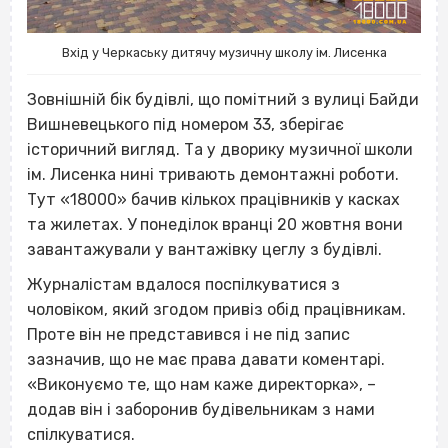
Вхід у Черкаську дитячу музичну школу ім. Лисенка
Зовнішній бік будівлі, що помітний з вулиці Байди
Вишневецького під номером 33, зберігає
історичний вигляд. Та у дворику музичної школи
ім. Лисенка нині тривають демонтажні роботи.
Тут «18000» бачив кількох працівників у касках
та жилетах. У понеділок вранці 20 жовтня вони
завантажували у вантажівку цеглу з будівлі.
Журналістам вдалося поспілкуватися з
чоловіком, який згодом привіз обід працівникам.
Проте він не представився і не під запис
зазначив, що не має права давати коментарі.
«Виконуємо те, що нам каже директорка», –
додав він і заборонив будівельникам з нами
спілкуватися.