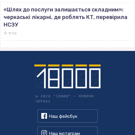
«Шлях до послуги залишається складним»:
черкаські лікарні, де роблять КТ, перевірила
НСЗУ
17:02
© 2026 "18000" –
НОВИНИ
ЧЕРКАС
Наш фейсбук
Наш інстаграм