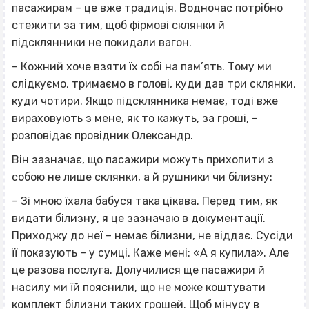
пасажирам – це вже традиція. Водночас потрібно
стежити за тим, щоб фірмові склянки й
підсклянники не покидали вагон.
– Кожний хоче взяти їх собі на пам’ять. Тому ми
слідкуємо, тримаємо в голові, куди дав три склянки,
куди чотири. Якщо підсклянника немає, тоді вже
вираховують з мене, як то кажуть, за гроші, –
розповідає провідник Олександр.
Він зазначає, що пасажири можуть прихопити з
собою не лише склянки, а й рушники чи білизну:
– Зі мною їхала бабуся така цікава. Перед тим, як
видати білизну, я це зазначаю в документації.
Приходжу до неї – немає білизни, не віддає. Сусіди
її показують – у сумці. Каже мені: «А я купила». Але
це разова послуга. Долучилися ще пасажири й
насилу ми їй пояснили, що не може коштувати
комплект білизни таких грошей. Щоб мінусу в