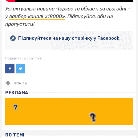
Усі актуальні новини Черкас та області за сьогодні –
ВІСІМНАДЦЯТЬ ТРИ НУЛІ
у
вайбер‐каналі «18000»
. Підписуйся, аби не
ВІСІМНАДЦЯТЬ ТРИ НУЛІ
ВІСІМНАДЦЯТЬ ТРИ НУЛІ
пропустити!
ВІСІМНАДЦЯТЬ ТРИ НУЛІ
ВІСІМНАДЦЯТЬ ТРИ НУЛІ
ВІСІМНАДЦЯТЬ ТРИ НУЛІ
Підписуйтеся на нашу сторінку у Facebook
ВІСІМНАДЦЯТЬ ТРИ НУЛІ
ВІСІМНАДЦЯТЬ ТРИ НУЛІ
Поділитись статтею
Tagged
Сміла
with
РЕКЛАМА
ПО ТЕМІ