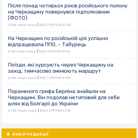
Після понад чотирьох років російського полону
на Черкащину повернувся підполковник
(ФОТО)
|
4 364 переглядів
ВІД 5 СЕРПНЯ 2026
На Черкащині по російській цілі успішно
відпрацювала ППО, – Табурець
|
2 661 переглядів
ВІД 7 СЕРПНЯ 2026
Поїзди, які курсують через Черкащину на
захід, тимчасово змінюють маршрут
|
2 236 переглядів
ВІД 7 СЕРПНЯ 2026
Пораненого грифа Берліна знайшли на
Черкащині. Він подолав нетиповий для себе
шлях від Болгарії до України
|
2 225 переглядів
ВІД 5 СЕРПНЯ 2026
ВИБІР РЕДАКЦІЇ