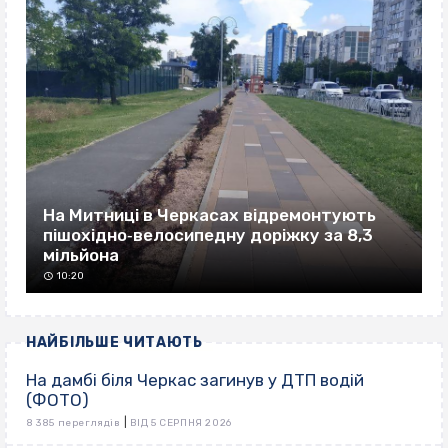
На Митниці в Черкасах відремонтують
пішохідно‐велосипедну доріжку за 8,3
мільйона
10:20
НАЙБІЛЬШЕ ЧИТАЮТЬ
На дамбі біля Черкас загинув у ДТП водій
(ФОТО)
|
8 385 переглядів
ВІД 5 СЕРПНЯ 2026