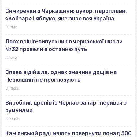
Симиренки з Черкащини: цукор, пароплави,
«Кобзар» і яблуко, яке знає вся Україна
13:51
Двох воїнів-випускників черкаської школи
№32 провели в останню путь
13:36
Спека відійшла, однак значних дощів на
Черкащині не прогнозують
13:23
Виробник дронів із Черкас запартнерився з
румунами
13:07
Кам’янській раді мають повернути понад 500