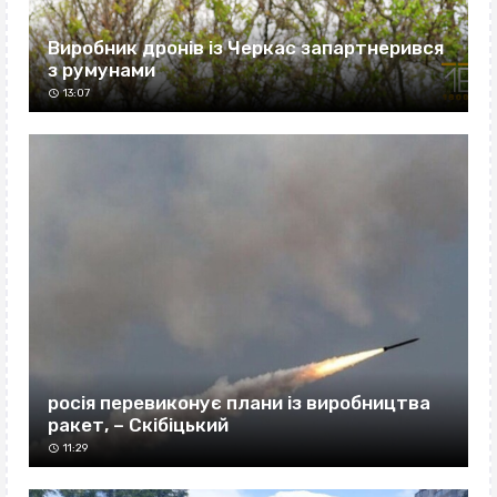
Виробник дронів із Черкас запартнерився
з румунами
13:07
росія перевиконує плани із виробництва
ракет, – Скібіцький
11:29