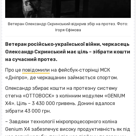
Ветеран Олександр Скринський відкрив збір на протез. Фото:
Ігоря Єфімова
Ветеран російсько‐української війни, черкасець
Олександр Скринський має ціль – зібрати кошти
на сучасний протез.
Про це
повідомили
на фейсбук‐сторінці МСК
«Дніпро», де черкащанин займається спортом.
Олександр збирає кошти на протезну систему
стегна «OTTOBOCK» з колінним модулем «GENIUM
X4». Ціль – 3 430 000 гривень. Донині вдалося
зібрати 43 000 грн.
– Завдяки технології мікропроцесорного коліна
Genium X4 забезпечує високу продуктивність як під