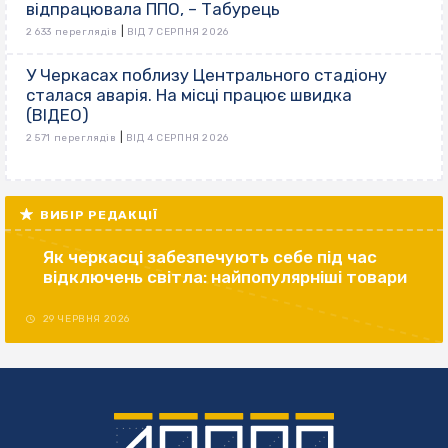
відпрацювала ППО, – Табурець
|
2 633 переглядів
ВІД 7 СЕРПНЯ 2026
У Черкасах поблизу Центрального стадіону
сталася аварія. На місці працює швидка
(ВІДЕО)
|
2 571 переглядів
ВІД 4 СЕРПНЯ 2026
ВИБІР РЕДАКЦІЇ
Як черкасці забезпечують себе під час
відключень світла: найпопулярніші товари
29 ЧЕРВНЯ 2026