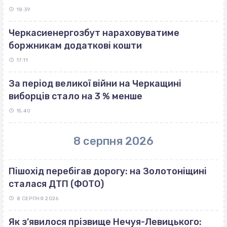
18:39
Черкасиенергозбут нараховуватиме
боржникам додаткові кошти
17:11
За період великої війни на Черкащині
виборців стало на 3 % менше
15:40
8 серпня 2026
Пішохід перебігав дорогу: на Золотоніщині
сталася ДТП (ФОТО)
8 СЕРПНЯ 2026
Як з’явилося прізвище Нечуя-Левицького: