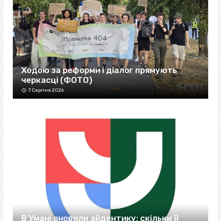
Ходою за реформи і діалог прямують
черкасці (ФОТО)
7 Серпня 2026
В Умані оновили айдентику: скільки її