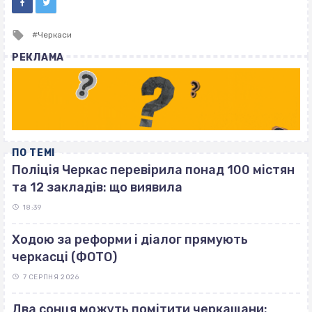
Tagged
Черкаси
with
РЕКЛАМА
ПО ТЕМІ
Поліція Черкас перевірила понад 100 містян
та 12 закладів: що виявила
18:39
Ходою за реформи і діалог прямують
черкасці (ФОТО)
7 СЕРПНЯ 2026
Два сонця можуть помітити черкащани: