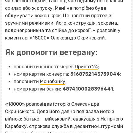
час легкої ходьби, так і під час підйому по горах чи
схилах або ж спуску. Мені не потрібно буде
обдумувати кожен крок. Це новітній протез зі
зручними режимами, його конструкція, зокрема,
водонепроникна та стійка до корозії, – розповів у
коментарі «18000» Олександр Скринський.
Як допомогти ветерану:
поповнити конверт через
Приват24
;
номер картки конверта:
5168752143759044
;
поповнити
Монобанку
;
номер картки банки:
4874100028396441
.
«18000» розповідав історію Олександра
Скринського. Доля його давно пов’язала його з
війною: батько — військовий, евакуація з Нагірного
Карабаху, строкова служба в десантно‐штурмовій