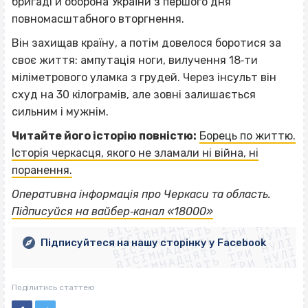
бригаді й оборона України з першого дня
повномасштабного вторгнення.
Він захищав країну, а потім довелося боротися за
своє життя: ампутація ноги, вилучення 18‐ти
міліметрового уламка з грудей. Через інсульт він
схуд на 30 кілограмів, але зовні залишається
сильним і мужнім.
Читайте його історію повністю:
Борець по життю.
Історія черкасця, якого не зламали ні війна, ні
поранення.
ВІСІМНАДЦЯТЬ ТРИ НУЛІ
Оперативна інформація про Черкаси та область.
ВІСІМНАДЦЯТЬ ТРИ НУЛІ
ВІСІМНАДЦЯТЬ ТРИ НУЛІ
Підписуйся на вайбер‐канал «18000»
ВІСІМНАДЦЯТЬ ТРИ НУЛІ
ВІСІМНАДЦЯТЬ ТРИ НУЛІ
ВІСІМНАДЦЯТЬ ТРИ НУЛІ
Підписуйтеся на нашу сторінку у Facebook
ВІСІМНАДЦЯТЬ ТРИ НУЛІ
ВІСІМНАДЦЯТЬ ТРИ НУЛІ
Поділитись статтею