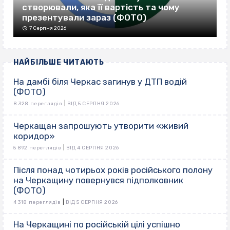
створювали, яка її вартість та чому
презентували зараз (ФОТО)
7 Серпня 2026
НАЙБІЛЬШЕ ЧИТАЮТЬ
На дамбі біля Черкас загинув у ДТП водій
(ФОТО)
|
8 328 переглядів
ВІД 5 СЕРПНЯ 2026
Черкащан запрошують утворити «живий
коридор»
|
5 892 переглядів
ВІД 4 СЕРПНЯ 2026
Після понад чотирьох років російського полону
на Черкащину повернувся підполковник
(ФОТО)
|
4 318 переглядів
ВІД 5 СЕРПНЯ 2026
На Черкащині по російській цілі успішно