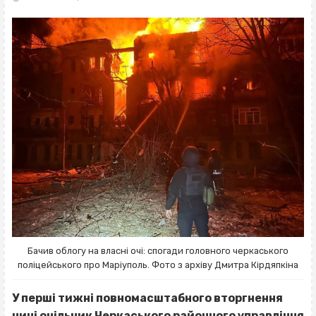
Бачив облогу на власні очі: спогади головного черкаського
поліцейського про Маріуполь. Фото з архіву Дмитра Кірдяпкіна
У перші тижні повномасштабного вторгнення
нині очільник Черкаського районного управління