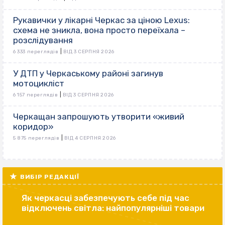
Рукавички у лікарні Черкас за ціною Lexus:
схема не зникла, вона просто переїхала –
розслідування
|
6 333 переглядів
ВІД 3 СЕРПНЯ 2026
У ДТП у Черкаському районі загинув
мотоцикліст
|
6 157 переглядів
ВІД 3 СЕРПНЯ 2026
Черкащан запрошують утворити «живий
коридор»
|
5 875 переглядів
ВІД 4 СЕРПНЯ 2026
ВИБІР РЕДАКЦІЇ
Як черкасці забезпечують себе під час
відключень світла: найпопулярніші товари