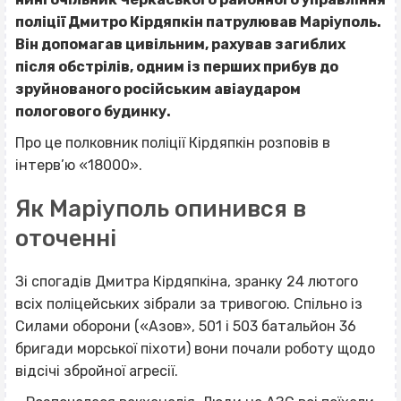
поліції Дмитро Кірдяпкін
патрулював Маріуполь.
Він допомагав цивільним, рахував загиблих
після обстрілів, одним із перших прибув до
зруйнованого російським авіаударом
пологового будинку.
Про це полковник поліції Кірдяпкін розповів в
інтерв’ю «18000».
Як Маріуполь опинився в
оточенні
Зі спогадів Дмитра Кірдяпкіна, зранку 24 лютого
всіх поліцейських зібрали за тривогою. Спільно із
Силами оборони («Азов», 501 і 503 батальйон 36
бригади морської піхоти) вони почали роботу щодо
відсічі збройної агресії.