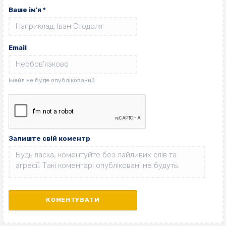
Ваше ім'я
*
Email
Залиште свій коментр