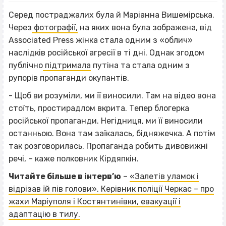
Серед постраджалих була й Маріанна Вишемірська.
Через
фотографії,
на яких вона була зображена, від
Associated Press жінка стала одним з «облич»
наслідків російської агресії в ті дні. Однак згодом
публічно
підтримала
путіна та стала одним з
рупорів пропаганди окупантів.
- Щоб ви розуміли, ми її виносили. Там на відео вона
стоїть, простирадлом вкрита. Тепер блогерка
російської пропаганди. Негідниця, ми її виносили
останньою. Вона там заїкалась, бідняжечка. А потім
так розговорилась. Пропаганда робить дивовижні
речі, – каже полковник Кірдяпкін.
Читайте більше в інтерв’ю
–
«Залетів уламок і
відрізав їй пів голови». Керівник поліції Черкас – про
жахи Маріуполя і Костянтинівки, евакуації і
адаптацію в тилу.