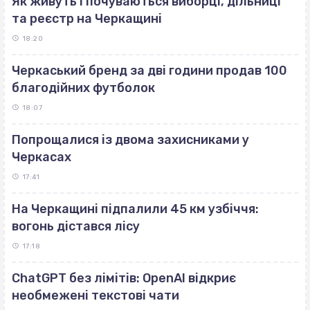
Як живуть і почуваються виборці, дільниці
та реєстр на Черкащині
18:20
Черкаський бренд за дві години продав 100
благодійних футболок
18:07
Попрощалися із двома захисниками у
Черкасах
17:41
На Черкащині підпалили 45 км узбіччя:
вогонь дістався лісу
17:18
ChatGPT без лімітів: OpenAI відкриє
необмежені текстові чати