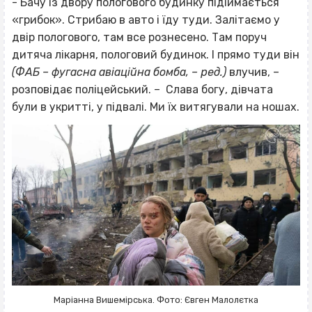
- Бачу із двору пологового будинку підіймається
«грибок». Стрибаю в авто і їду туди. Залітаємо у
двір пологового, там все рознесено. Там поруч
дитяча лікарня, пологовий будинок. І прямо туди він
(ФАБ – фугасна авіаційна бомба, – ред.)
влучив, –
розповідає поліцейський. – Слава богу, дівчата
були в укритті, у підвалі. Ми їх витягували на ношах.
Маріанна Вишемірська. Фото: Євген Малолєтка