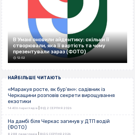
В Умані оновили айдентику: скільки її
створювали, яка її вартість та чому
презентували зараз (ФОТО)
12:02
НАЙБІЛЬШЕ ЧИТАЮТЬ
«Маракуя росте, як бур’ян»: садівник із
Черкащини розповів секрети вирощування
екзотики
|
14 406 переглядів
ВІД 2 СЕРПНЯ 2026
На дамбі біля Черкас загинув у ДТП водій
(ФОТО)
|
8 288 переглядів
ВІД 5 СЕРПНЯ 2026