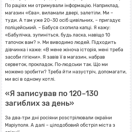
По раціях ми отримували інформацію. Наприклад,
магазин «Єва», виламали двері, залетіли. Ми –
туди. А там уже 20–30 осіб цивільних, – пригадує
поліцейський. – Бабуся схопила капці. Я кажу:
«Бабулічка, зупиніться, будь ласка, навіщо 10
тапочок вам? ». Ми виводимо людей. Підходить
дівчинка і каже: «В мене жіноча історія, мені треба
засоби гігієни». Я завів її в магазин, набрав
серветок, прокладок. По‐людськи так. Що ми
можемо зробити? Треба йти назустріч, допомагати,
ми всі в одному котлі.
«Я записував по 120–130
загиблих за день»
За два‐три дні росіяни розстрілювали окраїни
Маріуполя. А далі – цілодобовий обстріл міста з