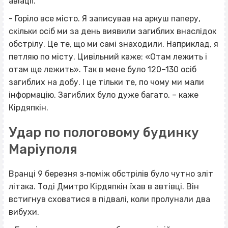
авіації.
- Горіло все місто. Я записував на аркуш паперу,
скільки осіб ми за день виявили загиблих внаслідок
обстрілу. Це те, що ми самі знаходили. Наприклад, я
петляю по місту. Цивільний каже: «Отам лежить і
отам ще лежить». Так в мене було 120–130 осіб
загиблих на добу. І це тільки те, по чому ми мали
інформацію. Загиблих було дуже багато, – каже
Кірдяпкін.
Удар по пологовому будинку
Маріуполя
Вранці 9 березня з‐поміж обстрілів було чутно зліт
літака. Тоді Дмитро Кірдяпкін їхав в автівці. Він
встигнув сховатися в підвалі, коли пролунали два
вибухи.