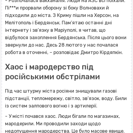
- Розпочалася вакханалія. Люди на АЗС всі поїхали.
Пі***и прорвали оборону зі боку Волновахи й
підходили до міста. З Криму пішли на Херсон, на
Мелітополь і Бердянськ. Пам’ятаю останні дні
інтернету і зв’язку в Маріуполі, я читав, що
відбулося захоплення Бердянська. Після цього вони
звернули до нас. Десь 28 лютого у нас почалася
робота в оточенні, – розповідає Дмитро Кірдяпкін.
Хаос і мародерство під
російськими обстрілами
Під час штурму міста росіяни знищували газові
підстанції, тепломережу, світло, зв’язок, воду. Били
із систем залпового вогню і з артилерії.
- У місті почався хаос. Люди бігали по магазинах,
мародерили. Ми проводили заходи щодо
недопущення мародерства. Це було масове явище.