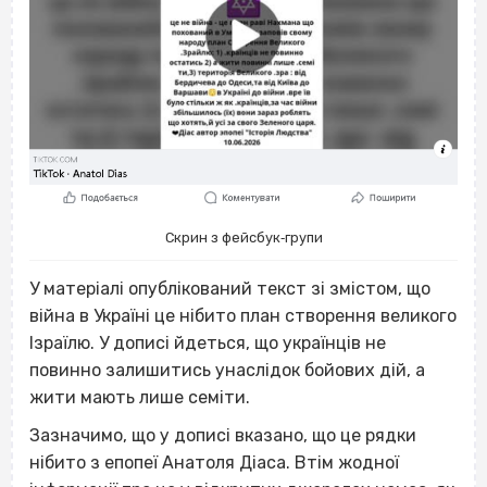
Скрин з фейсбук‐групи
У матеріалі опублікований текст зі змістом, що
війна в Україні це нібито план створення великого
Ізраїлю. У дописі йдеться, що українців не
повинно залишитись унаслідок бойових дій, а
жити мають лише семіти.
Зазначимо, що у дописі вказано, що це рядки
нібито з епопеї Анатоля Діаса. Втім жодної