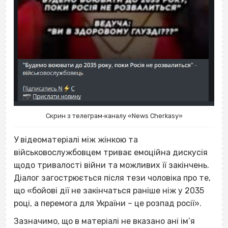
Скрин з телеграм‐каналу «News Cherkasy»
У відеоматеріалі між жінкою та
військовослужбовцем триває емоційна дискусія
щодо тривалості війни та можливих її закінчень.
Діалог загострюється після тези чоловіка про те,
що «бойові дії не закінчаться раніше ніж у 2035
році, а перемога для України – це розпад росії».
Зазначимо, що в матеріалі не вказано ані ім’я