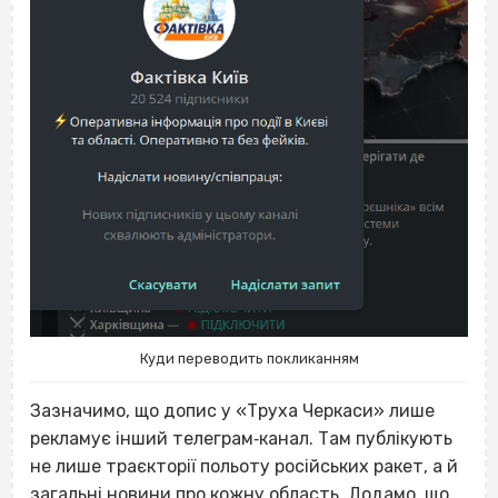
Куди переводить покликанням
Зазначимо, що допис у «Труха Черкаси» лише
рекламує інший телеграм‐канал. Там публікують
не лише траєкторії польоту російських ракет, а й
загальні новини про кожну область. Додамо, що