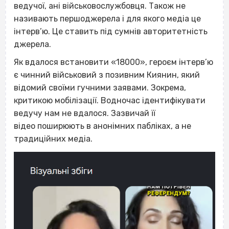
ведучої, ані військовослужбовця. Також не
називають першоджерела і для якого медіа це
інтерв’ю. Це ставить під сумнів авторитетність
джерела.
Як вдалося встановити «18000», героєм інтерв’ю
є чинний військовий з позивним Киянин, який
відомий своїми гучними заявами. Зокрема,
критикою мобілізації. Водночас ідентифікувати
ведучу нам не вдалося. Зазвичай її
відео поширюють в анонімних пабліках, а не
традиційних медіа.