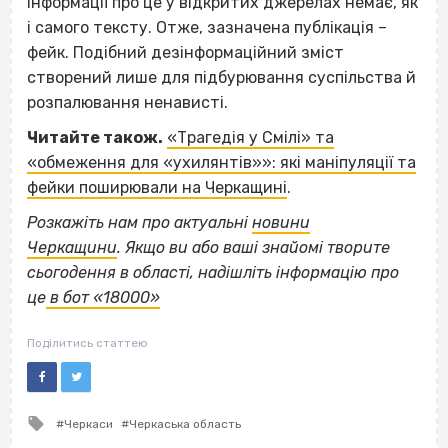
інформації про це у відкритих джерелах немає, як
і самого тексту. Отже, зазначена публікація –
фейк. Подібний дезінформаційний зміст
створений лише для підбурювання суспільства й
розпалювання ненависті.
Читайте також.
«Трагедія у Смілі» та
«обмеження для «ухилянтів»»: які маніпуляції та
фейки поширювали на Черкащині
.
Розкажіть нам про актуальні
новини
Черкащини
.
Якщо
ви або ваші знайомі творите
сьогодення в області, надішліть інформацію про
це
в бот «18000»
Поділитись статтею
Tagged
Черкаси
Черкаська область
with