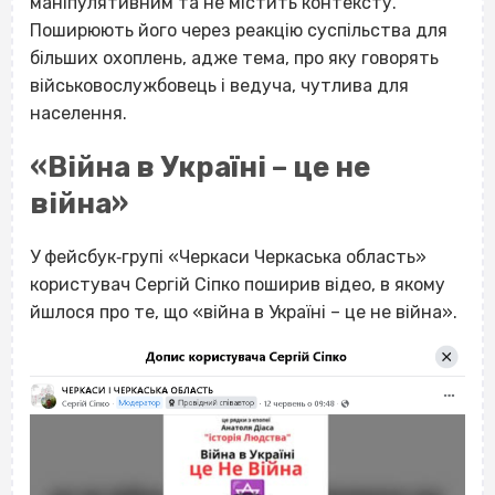
маніпулятивним та не містить контексту.
Поширюють його через реакцію суспільства для
більших охоплень, адже тема, про яку говорять
військовослужбовець і ведуча, чутлива для
населення.
«Війна в Україні – це не
війна»
У фейсбук‐групі «Черкаси Черкаська область»
користувач Сергій Сіпко поширив відео, в якому
йшлося про те, що «війна в Україні – це не війна».