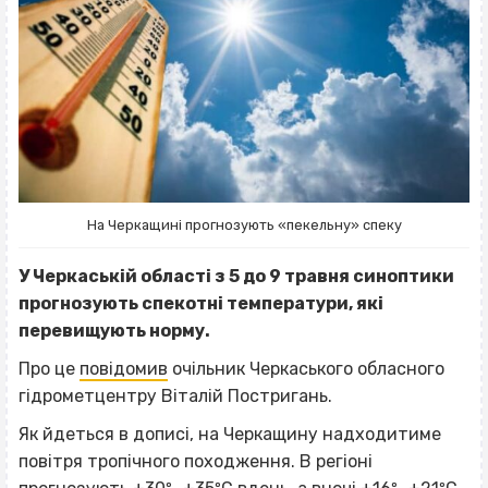
На Черкащині прогнозують «пекельну» спеку
У Черкаській області з 5 до 9 травня синоптики
прогнозують спекотні температури, які
перевищують норму.
Про це
повідомив
очільник Черкаського обласного
гідрометцентру Віталій Постригань.
Як йдеться в дописі, на Черкащину надходитиме
повітря тропічного походження. В регіоні