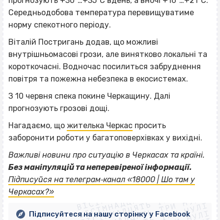
прогнозують +30º…+35ºС вдень, а вночі +16º…+21ºС.
Середньодобова температура перевищуватиме
норму спекотного періоду.
Віталій Постригань додав, що можливі
внутрішньомасові грози, але винятково локальні та
короткочасні. Водночас посилиться забруднення
повітря та пожежна небезпека в екосистемах.
З 10 червня спека покине Черкащину. Далі
прогнозують грозові дощі.
Нагадаємо, що
жителька Черкас
просить
заборонити роботи у багатоповерхівках у вихідні.
Важливі новини про ситуацію в Черкасах та країні.
Без маніпуляцій та неперевіреної інформації.
ВІСІМНАДЦЯТЬ ТРИ НУЛІ
Підписуйся на телеграм‐канал «18000 | Шо там у
ВІСІМНАДЦЯТЬ ТРИ НУЛІ
ВІСІМНАДЦЯТЬ ТРИ НУЛІ
Черкасах?»
ВІСІМНАДЦЯТЬ ТРИ НУЛІ
Підписуйтеся на нашу сторінку у Facebook