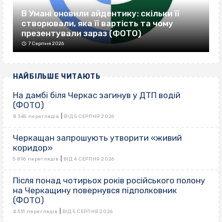
В Умані оновили айдентику: скільки її
створювали, яка її вартість та чому
презентували зараз (ФОТО)
7 Серпня 2026
НАЙБІЛЬШЕ ЧИТАЮТЬ
На дамбі біля Черкас загинув у ДТП водій
(ФОТО)
|
8 345 переглядів
ВІД 5 СЕРПНЯ 2026
Черкащан запрошують утворити «живий
коридор»
|
5 896 переглядів
ВІД 4 СЕРПНЯ 2026
Після понад чотирьох років російського полону
на Черкащину повернувся підполковник
(ФОТО)
|
4 331 переглядів
ВІД 5 СЕРПНЯ 2026