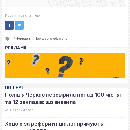
ВІСІМНАДЦЯТЬ ТРИ НУЛІ
ВІСІМНАДЦЯТЬ ТРИ НУЛІ
ВІСІМНАДЦЯТЬ ТРИ НУЛІ
ВІСІМНАДЦЯТЬ ТРИ НУЛІ
Поділитись статтею
Tagged
Черкаси
Черкаська область
with
РЕКЛАМА
ПО ТЕМІ
Поліція Черкас перевірила понад 100 містян
та 12 закладів: що виявила
8 СЕРПНЯ 2026
Ходою за реформи і діалог прямують