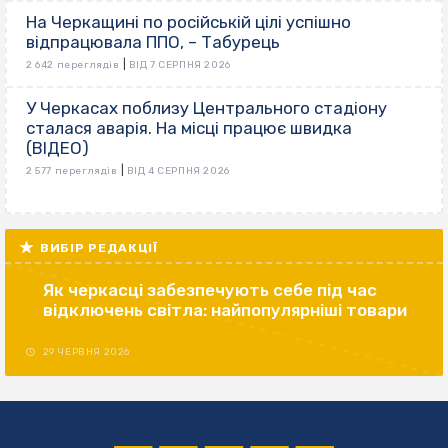
На Черкащині по російській цілі успішно
відпрацювала ППО, – Табурець
|
2 642 переглядів
ВІД 7 СЕРПНЯ 2026
У Черкасах поблизу Центрального стадіону
сталася аварія. На місці працює швидка
(ВІДЕО)
|
2 577 переглядів
ВІД 4 СЕРПНЯ 2026
ВИБІР РЕДАКЦІЇ
Як черкасці забезпечують себе під час
відключень світла: найпопулярніші товари
29 ЧЕРВНЯ 2026