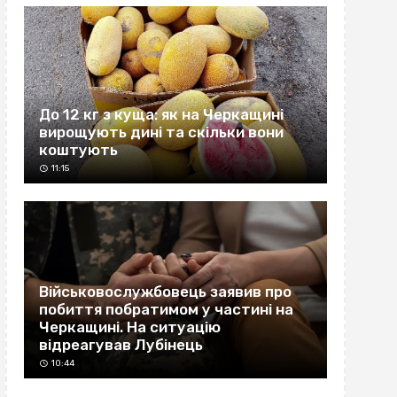
До 12 кг з куща: як на Черкащині
вирощують дині та скільки вони
коштують
11:15
Військовослужбовець заявив про
побиття побратимом у частині на
Черкащині. На ситуацію
відреагував Лубінець
10:44