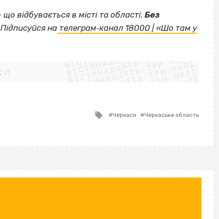
— що відбувається в місті та області.
Без
Підписуйся на
телеграм‐канал 18000 | «Шо там у
ВІСІМНАДЦЯТЬ ТРИ НУЛІ
ВІСІМНАДЦЯТЬ ТРИ НУЛІ
ВІСІМНАДЦЯТЬ ТРИ НУЛІ
ВІСІМНАДЦЯТЬ ТРИ НУЛІ
ВІСІМНАДЦЯТЬ ТРИ НУЛІ
ВІСІМНАДЦЯТЬ ТРИ НУЛІ
k
ВІСІМНАДЦЯТЬ ТРИ НУЛІ
ВІСІМНАДЦЯТЬ ТРИ НУЛІ
Tagged
Черкаси
Черкаська область
with