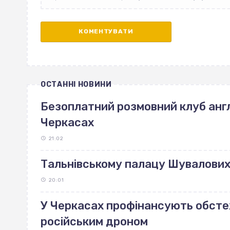
ОСТАННІ НОВИНИ
Безоплатний розмовний клуб англ
Черкасах
21:02
Тальнівському палацу Шувалових 
20:01
У Черкасах профінансують обст
російським дроном