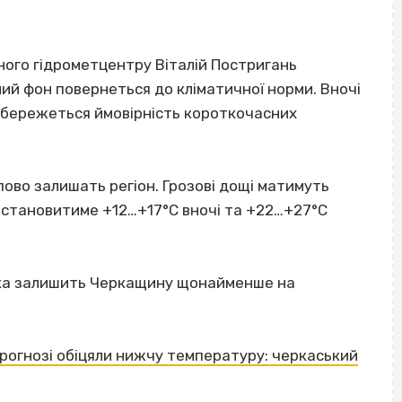
ого гідрометцентру Віталій Постригань
ний фон повернеться до кліматичної норми. Вночі
Збережеться ймовірність короткочасних
пово залишать регіон. Грозові дощі матимуть
 становитиме +12…+17°С вночі та +22…+27°С
ека залишить Черкащину щонайменше на
прогнозі обіцяли нижчу температуру: черкаський