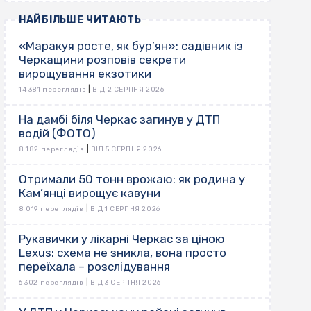
НАЙБІЛЬШЕ ЧИТАЮТЬ
«Маракуя росте, як бур’ян»: садівник із
Черкащини розповів секрети
вирощування екзотики
|
14 381 переглядів
ВІД 2 СЕРПНЯ 2026
На дамбі біля Черкас загинув у ДТП
водій (ФОТО)
|
8 182 переглядів
ВІД 5 СЕРПНЯ 2026
Отримали 50 тонн врожаю: як родина у
Кам’янці вирощує кавуни
|
8 019 переглядів
ВІД 1 СЕРПНЯ 2026
Рукавички у лікарні Черкас за ціною
Lexus: схема не зникла, вона просто
переїхала – розслідування
|
6 302 переглядів
ВІД 3 СЕРПНЯ 2026