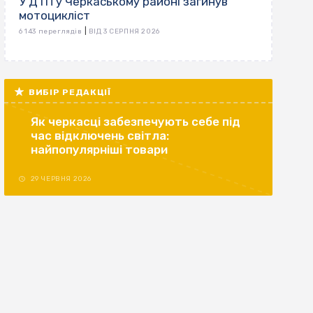
У ДТП у Черкаському районі загинув
мотоцикліст
|
6 143 переглядів
ВІД 3 СЕРПНЯ 2026
ВИБІР РЕДАКЦІЇ
Як черкасці забезпечують себе під
час відключень світла:
найпопулярніші товари
29 ЧЕРВНЯ 2026