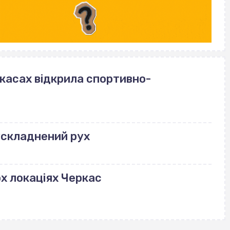
ркасах відкрила спортивно-
ускладнений рух
ох локаціях Черкас