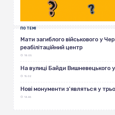
ПО ТЕМІ
Мати загиблого військового у Че
реабілітаційний центр
18:05
На вулиці Байди Вишневецького 
15:02
Нові монументи з'являться у трь
14:46