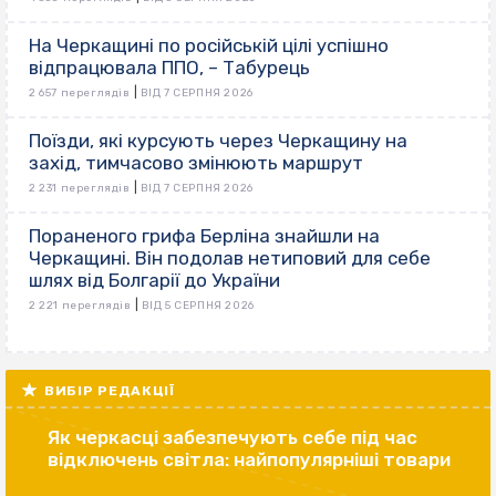
На Черкащині по російській цілі успішно
відпрацювала ППО, – Табурець
|
2 657 переглядів
ВІД 7 СЕРПНЯ 2026
Поїзди, які курсують через Черкащину на
захід, тимчасово змінюють маршрут
|
2 231 переглядів
ВІД 7 СЕРПНЯ 2026
Пораненого грифа Берліна знайшли на
Черкащині. Він подолав нетиповий для себе
шлях від Болгарії до України
|
2 221 переглядів
ВІД 5 СЕРПНЯ 2026
ВИБІР РЕДАКЦІЇ
Як черкасці забезпечують себе під час
відключень світла: найпопулярніші товари