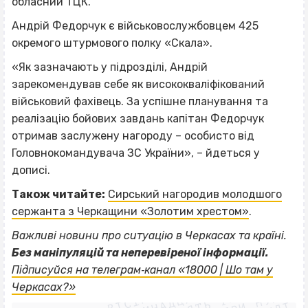
обласний ТЦК.
Андрій Федорчук є військовослужбовцем 425
окремого штурмового полку «Скала».
«Як зазначають у підрозділі, Андрій
зарекомендував себе як висококваліфікований
військовий фахівець. За успішне планування та
реалізацію бойових завдань капітан Федорчук
отримав заслужену нагороду – особисто від
Головнокомандувача ЗС України», – йдеться у
дописі.
Також читайте:
Сирський нагородив молодшого
сержанта з Черкащини «Золотим хрестом»
.
Важливі новини про ситуацію в Черкасах та країні.
Без маніпуляцій та неперевіреної інформації.
ВІСІМНАДЦЯТЬ ТРИ НУЛІ
Підписуйся на телеграм‐канал «18000 | Шо там у
ВІСІМНАДЦЯТЬ ТРИ НУЛІ
Черкасах?»