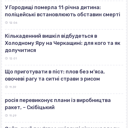
У Городищі померла 11‐річна дитина:
поліцейські встановлюють обставин смерті
12:06
Кількаденний вишкіл відбудеться в
Холодному Яру на Черкащині: для кого та як
долучитися
12:01
Що приготувати в піст: плов без м’яса,
овочеві рагу та ситні страви з рисом
11:39
росія перевиконує плани із виробництва
ракет, – Скібіцький
11:29