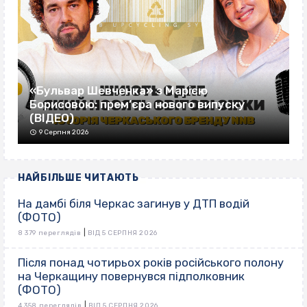
«Бульвар Шевченка» з Марією
Борисовою: прем’єра нового випуску
(ВІДЕО)
9 Серпня 2026
НАЙБІЛЬШЕ ЧИТАЮТЬ
На дамбі біля Черкас загинув у ДТП водій
(ФОТО)
|
8 379 переглядів
ВІД 5 СЕРПНЯ 2026
Після понад чотирьох років російського полону
на Черкащину повернувся підполковник
(ФОТО)
|
4 358 переглядів
ВІД 5 СЕРПНЯ 2026