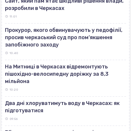
Сайт, який пам’ятає шкідливі рішення влади,
розробили в Черкасах
11:01
Прокурор, якого обвинувачують у педофілії,
просив черкаський суд про пом’якшення
запобіжного заходу
10:40
На Митниці в Черкасах відремонтують
пішохідно-велосипедну доріжку за 8,3
мільйона
10:20
Два дні хлоруватимуть воду в Черкасах: як
підготуватися
09:56