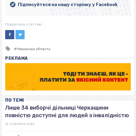
ВІСІМНАДЦЯТЬ ТРИ НУЛІ
ВІСІМНАДЦЯТЬ ТРИ НУЛІ
ВІСІМНАДЦЯТЬ ТРИ НУЛІ
ВІСІМНАДЦЯТЬ ТРИ НУЛІ
Підписуйтеся на нашу сторінку у Facebook
ВІСІМНАДЦЯТЬ ТРИ НУЛІ
ВІСІМНАДЦЯТЬ ТРИ НУЛІ
Поділитись статтею
Tagged
Черкаська область
with
РЕКЛАМА
ПО ТЕМІ
Лише 34 виборчі дільниці Черкащини
повністю доступні для людей з інвалідністю
9 СЕРПНЯ 2026