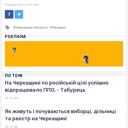
ВІСІМНАДЦЯТЬ ТРИ НУЛІ
Поділитись статтею
Tagged
Черкаська область
Чигирин
with
РЕКЛАМА
ПО ТЕМІ
На Черкащині по російській цілі успішно
відпрацювало ППО, - Табурець
07:44
Як живуть і почуваються виборці, дільниці
та реєстр на Черкащині
07:44