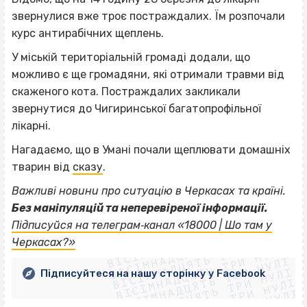
звернулися вже троє постраждалих. Їм розпочали
курс антирабічних щеплень.
У міській територіальній громаді додали, що
можливо є ще громадяни, які отримали травми від
скаженого кота. Постраждалих закликали
звернутися до Чигиринської багатопрофільної
лікарні.
Нагадаємо, що в Умані почали щеплювати домашніх
тварин від
сказу
.
Важливі новини про ситуацію в Черкасах та країні.
Без маніпуляцій та неперевіреної інформації.
ВІСІМНАДЦЯТЬ ТРИ НУЛІ
Підписуйся на телеграм‐канал «18000 | Шо там у
ВІСІМНАДЦЯТЬ ТРИ НУЛІ
ВІСІМНАДЦЯТЬ ТРИ НУЛІ
Черкасах?»
ВІСІМНАДЦЯТЬ ТРИ НУЛІ
ВІСІМНАДЦЯТЬ ТРИ НУЛІ
ВІСІМНАДЦЯТЬ ТРИ НУЛІ
Підписуйтеся на нашу сторінку у Facebook
ВІСІМНАДЦЯТЬ ТРИ НУЛІ