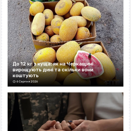
До 12 кг з куща: як на Черкащині
вирощують дині та скільки вони
коштують
6 Серпня 2026