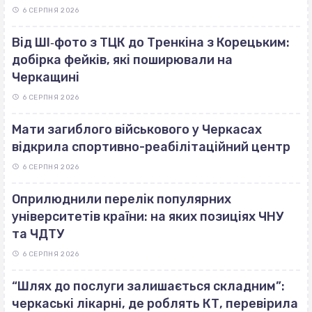
6 СЕРПНЯ 2026
Від ШІ‐фото з ТЦК до Тренкіна з Корецьким:
добірка фейків, які поширювали на
Черкащині
6 СЕРПНЯ 2026
Мати загиблого військового у Черкасах
відкрила спортивно-реабілітаційний центр
6 СЕРПНЯ 2026
Оприлюднили перелік популярних
університетів країни: на яких позиціях ЧНУ
та ЧДТУ
6 СЕРПНЯ 2026
“Шлях до послуги залишається складним”:
черкаські лікарні, де роблять КТ, перевірила