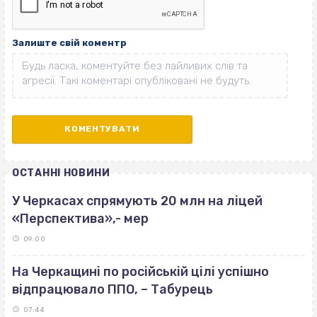
Залиште свій коментр
ОСТАННІ НОВИНИ
У Черкасах спрямують 20 млн на ліцей
«Перспектива»,- мер
09:00
На Черкащині по російській цілі успішно
відпрацювало ППО, – Табурець
07:44