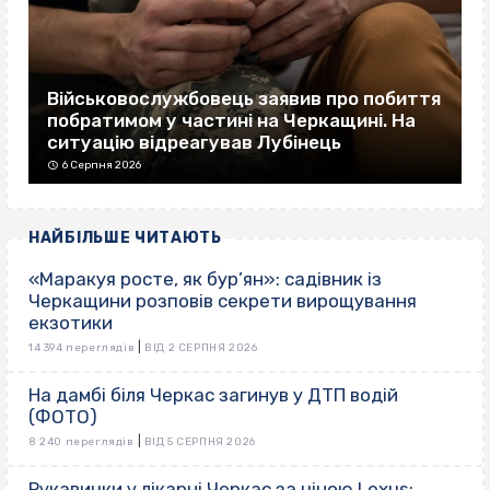
Військовослужбовець заявив про побиття
побратимом у частині на Черкащині. На
ситуацію відреагував Лубінець
6 Серпня 2026
НАЙБІЛЬШЕ ЧИТАЮТЬ
«Маракуя росте, як бур’ян»: садівник із
Черкащини розповів секрети вирощування
екзотики
|
14 394 переглядів
ВІД 2 СЕРПНЯ 2026
На дамбі біля Черкас загинув у ДТП водій
(ФОТО)
|
8 240 переглядів
ВІД 5 СЕРПНЯ 2026
Рукавички у лікарні Черкас за ціною Lexus: