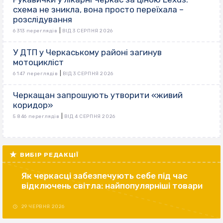
схема не зникла, вона просто переїхала –
розслідування
|
6 313 переглядів
ВІД 3 СЕРПНЯ 2026
У ДТП у Черкаському районі загинув
мотоцикліст
|
6 147 переглядів
ВІД 3 СЕРПНЯ 2026
Черкащан запрошують утворити «живий
коридор»
|
5 846 переглядів
ВІД 4 СЕРПНЯ 2026
ВИБІР РЕДАКЦІЇ
Як черкасці забезпечують себе під час
відключень світла: найпопулярніші товари
29 ЧЕРВНЯ 2026