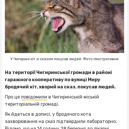
У Чигирині кіт зі сказом покусав людей. Фото ілюстративне
На території Чигиринської громади в районі
гаражного кооперативу по вулиці Миру
бродячий кіт, хворий на сказ, покусав людей.
Про це
повідомили
в Чигиринській міській
територіальній громаді.
Як йдеться в дописі, у бродячого кота
захворювання на сказ підтвердили лабораторно.
Відомо, що на 14 годину 28 березня до лікарні